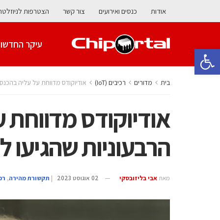
אודות
כנסים ואירועים
צור קשר
הצטרפות לניוזלטר
עיקר החדשו
פתח סרגל נגישות
בית
מדורים
‫רכיבים‬ (IoT)
אודיוקודס מדווחת על עליה בהכנסות הרבעונ
אודיוקודס מדווחת ע
הרבעוניות שהגיעו ל-60 מיליון דול
מאת
אבי בליזובסקי
02 אוגוסט 2023
|
תקשורת מהירה
,
‫רכי‬