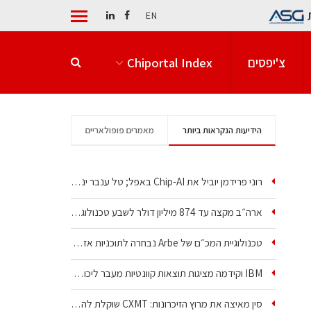
EN
צ'יפסים
Chiportal Index
הידיעות הנקראות ביותר
מאמרים פופולאריים
רוני פרידמן יוביל את Chip‑AI באפל; טל ענבר ינהל את…
ארה״ב מקצה עד 874 מיליון דולר לשבע טכנולוגיות שבבים…
טכנולוגיית המכ״ם של Arbe נבחרה לתוכניות אזרחיות וביטחוניות
IBM וקידמה מציגות תוצאות קוונטיות מעבר ליכולת…
סין מאיצה את מרוץ הזיכרונות: CXMT שוקלת להקים מפעל…