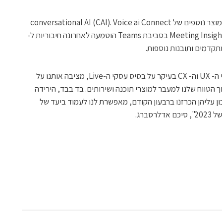
בנוסף, רשמנו התקדמות משמעותית בקווי מוצר נוספים של conversational AI (CAI). Voice ai Connect
רשם התקדמות טובה ברבעון ובפתרון ה-Meeting Insights בסביבת Teams הוטמעה לאחרונה חיבוריות ל-
התוצאות הטובות ברבעון וההצלחה בתחומי ה- UX וה- CX בעיקר על בסיס עסקי ה-Live, מציבה אותנו על
ך הטווח שלנו למעבר למוצרי תוכנה ושירותים. בד בבד, הירידה
 עליהן הכרזנו ברבעון הקודם, מאפשרת לנו לעמוד ביעד של
ברג.