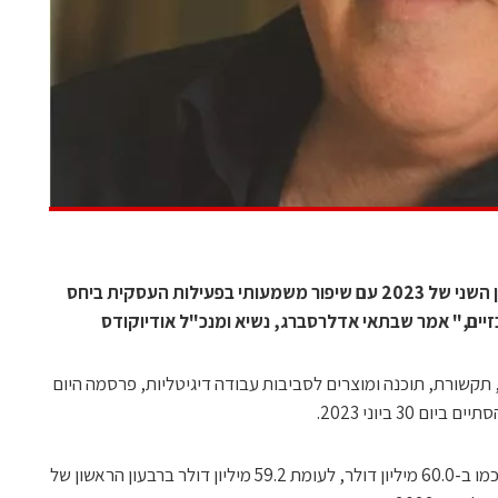
"אני שמח לדווח על תוצאות נאות לרבעון השני של 2023 עם שיפור משמעותי בפעילות העסקית ביחס
יים," אמר שבתאי אדלרסברג, נשיא ומנכ"ל אודיוקודס
 תקשורת, תוכנה ומוצרים לסביבות עבודה דיגיטליות, פרסמה היום
30 ביוני 2023.
ההכנסות ברבעון השני של שנת 2023 הסתכמו ב-60.0 מיליון דולר, לעומת 59.2 מיליון דולר ברבעון הראשון של