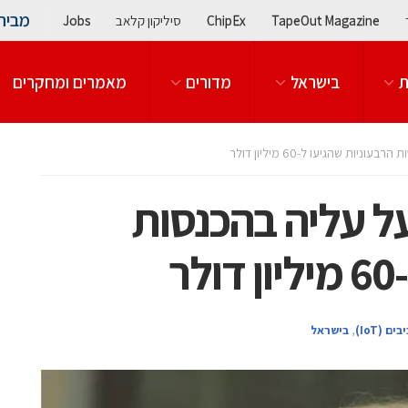
מבית
TapeOut Magazine
ChipEx
סיליקון קלאב
Jobs
ת
בישראל
מדורים
מאמרים ומחקרים
יות שהגיעו ל-60 מיליון דולר
ל עליה בהכנסות
ר
בים (IoT)
,
בישראל