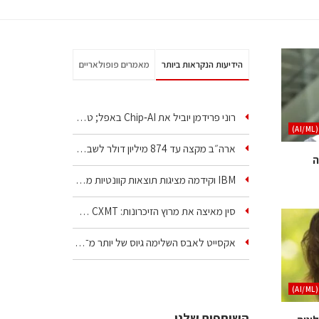
הידיעות הנקראות ביותר
מאמרים פופולאריים
רוני פרידמן יוביל את Chip‑AI באפל; טל ענבר ינהל את…
)
ארה״ב מקצה עד 874 מיליון דולר לשבע טכנולוגיות שבבים…
ה
IBM וקידמה מציגות תוצאות קוונטיות מעבר ליכולת…
סין מאיצה את מרוץ הזיכרונות: CXMT שוקלת להקים מפעל…
אקסייט לאבס השלימה גיוס של יותר מ־300 מיליון דולר…
)
השותפים שלנו