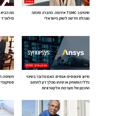
אנשים
שינוים ב TSMC אירופה. החברה מינתה
מנהלת חדשה לשוק הישראלי
מילארד ד
‫תכנון אלק' (‪(EDA‬‬
מיזוג סינופסיס-אנסיס: האם מדובר בשינוי
חשיפה: ה
כללי המשחק או שזהו מהלך רע לתחום
סמיקונדק
התכנון של מערכות אלקטרוניות