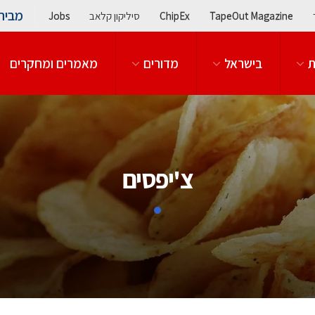
מבית
TapeOut Magazine
ChipEx
סיליקון קלאב
Jobs
ת
בישראל
מדורים
מאמרים ומחקרים
צ'יפסים