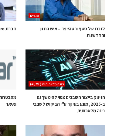
אנשים
לזכרו של סטף ורטהיימר – איש החזון
חברת QuamCore נחשפת
והחדשנות
בינה מלאכותית (AI/ML)
הזינוק בייצור השבבים צפוי להימשך גם
מהבטחה ל
ב-2025, מונע בעיקר ע"י הביקוש לשבבי
ואיאר
בינה מלאכותית