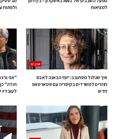
מפעל השבבים של AWZ באשקלון – בין חזון
מג'סטיק 
למציאות
ולפתוח ע
‫שבבים‬
איך שגלגל מסתובב: יזמי הבאנה לאבס
"אני נרג
חוזרים למשרדים בקיסריה עם סטארטאפ
תודה" כך 
חדש
לעובדיו ל