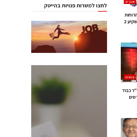
‫שבבים‬
לחצו למשרות פנויות בהייטק
ע לכל הרוחות
החליטה מעצמת התוכנה היפנית להשקיע 2
אנשים
כנסים ואירועים
"ר כבוד
סים
כנס ChipEx2026 יערך ב-12-13
במאי, 2026. הכנס מיועד לכל
העוסקים בתעשיית
הסמיקונדקטור כולל מהנדסים,
מומחים מקצועיים ובכירים.