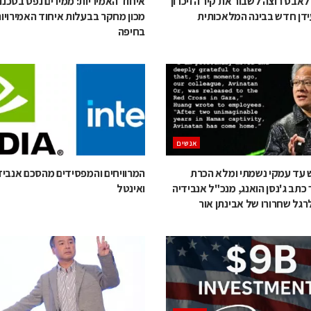
לאבס רוצה לשבור את קיר הזיכרון
איחוד האמיריות: ממירים נפט בטכנול
ידן חדש בבינה המלאכותית
מכון מחקר בבעלות איחוד האמירויות
בחיפה
אנשים
ש עד עמקי נשמתי ומלא הכרת
המרוויחים והמפסידים מהסכם אנביד
כתב ג'נסן הואנג, מנכ"ל אנבידיה
ואינטל
רגל שחרורו של אבינתן אור