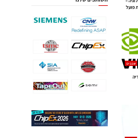
וגיה –
 פועל
‫שבבים‬
יה