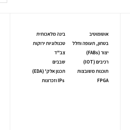
אוטומוטיב
בינה מלאכותית
בטחון, תעופה וחלל
‫טכנולוגיות ירוקות‬
‫יצור (‪(FABs‬‬
‫צב"ד‬
‫רכיבים‬ (IOT)
‫שבבים‬
‫תוכנות משובצות‬
‫תכנון אלק' (‪(EDA‬‬
‫‪FPGA‬‬
‫ ‪וזכרונות IPs‬‬