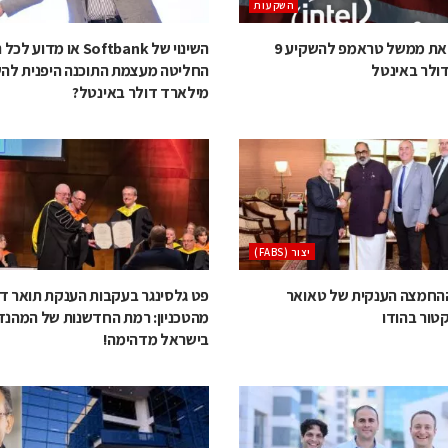
השקעות
מה הביא את ממשל טראמפ להשקיע 9
השינוי של Softbank או מדו
ולר באינטל
מילארד דולר באינטל?
‫יצור (‪(FABS‬‬
החמצה הענקית של טאואר
פט גלסינגר בעקבות הענקת תואר ד
טור בהודו
מהטכניון: רמת החדשנות של המהנד
בישראל מדהימה!