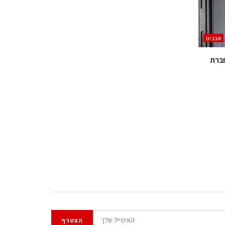
‫שבבים‬
ברת