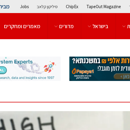
מבית
TapeOut Magazine
ChipEx
סיליקון קלאב
Jobs
ת
בישראל
מדורים
מאמרים ומחקרים