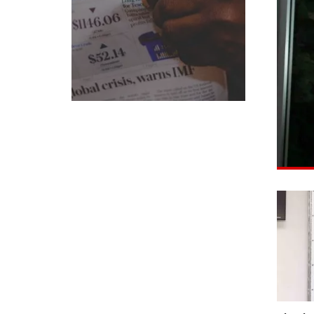
professional experts, and
senior executives.
לחץ לפרטים