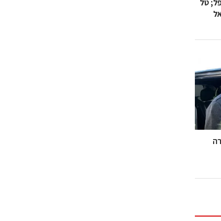
ביל את Chip‑AI באפל; טל
אל
 Arbe נבחרה