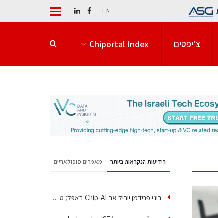
EN
צ'יפסים
Chiportal Index
הידיעות הנקראות ביותר
מאמרים פופולאריים
רוני פרידמן יוביל את Chip‑AI באפל; טל ענבר ינהל את…