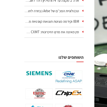
ארה״ב מקצה עד 874 מיליון דולר לשבע טכנולוגיות שבבים…
טכנולוגיית המכ״ם של Arbe נבחרה לתוכניות אזרחיות וביטחוניות
IBM וקידמה מציגות תוצאות קוונטיות מעבר ליכולת…
סין מאיצה את מרוץ הזיכרונות: CXMT שוקלת להקים מפעל…
השותפים שלנו