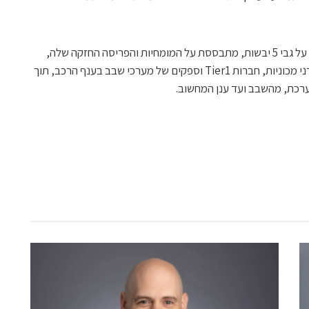
Secure-IC, שפעילותה ולקוחותיה פרוסים על גבי 5 יבשות, מתבססת על המומחיות והפריסה החזקה שלה,
הנשענות על מערכות יחסים איתנות עם יצרני מכוניות, חברות Tier1 וספקים של מערכי שבב בענף הרכב, תוך
רכת, מהשבב ועד ענן המחשוב.