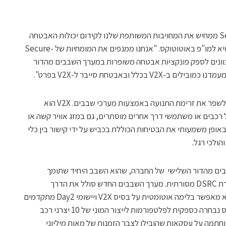
"שיתוף הפעולה בין אוטוטוקס ל-Secure-IC ממחיש את המחויבות המשותפת שלנו לקידום יכולות האבטחה
בתקשורת V2X", אמר עמוס פרוינד, סגן נשיא למו"פ באוטוטוקס. "אנחנו ממנפים את המומחיות של Secure-
כוונים לספק פונקציות אבטחה משופרות במערך השבבים מהדור
לל ובאבטחת סייבר ל-V2X בפרט".
אוטוטוקס מסייעת לצמצם תאונות דרכים ולשפר את זרימת התנועה באמצעות מערכי שבבים. V2X הוא
 רכבים או משתמשי דרך אחרים מוסתרים, גם במזג אוויר קשה או
אופן משמעותי את הבטיחות הכוללת בכביש על ידי קישור בין כלי
הולכי רגל.
ים מהדור השלישי של החברה, שהוא השבב היחיד שתומך
בתקשורת 5G-V2x, אפילו במקביל לתקשורת DSRC מסורתית. מערך השבבים החדש סולל את הדרך
ליכולות V2X עתידניות בזכות העובדה שהוא מאפשר בלימה אוטומטית על בסיס V2X ויישומי Day2 מתקדמים
ב-V2X. כתוצאה מהיכולות האלה, אוטוטוקס נבחרה כספקית לפלטפורמות לייצור המוני של 10 יצרני רכב
ם, וחתמה על עסקאות שהובילו לצבר הזמנות של מאות מיליוני