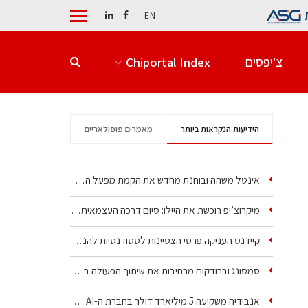
EN
צ'יפסים
Chiportal Index
הידיעות הנקראות ביותר
מאמרים פופולאריים
אינטל משהה ובוחנת מחדש את הקמת מפעל הענק שלה בקריית גת
מיקרוצ’יפ רוכשת את היילו: סיום דרכה העצמאית של אחת…
קיידנס העניקה פרסי הצטיינות לסטודנטיות להנדסת חשמל ופיזיקה
סמסונג וברודקום מרחיבות את שיתוף הפעולה בשבבי AI…
אנבידיה משקיעה 5 מיליארד דולר בחברת ה-AI של איליה סוצקבר