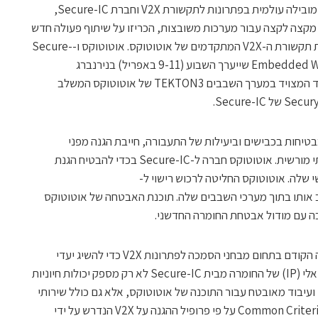
) מכפר נטר, מובילה עולמית בפתרונות לתקשורת V2X וחברת Secure-IC,
מקצה לקצה עבור מערכות משובצות, הכריזו על שיתוף פעולה חדש
במטרה לחזק את אבטחת המידע בפתרונות תקשורת ה-V2X המתקדמים של אוטוטוקס. אוטוטוקס ו-Secure-
IC יציגו את פעילותן המשותפת בכנס Embedded World שייערך השבוע (9-11 באפריל) בנירנברג
שבגרמניה. שתי החברות מציגות מודול עובד המצויד במערך השבבים TEKTON3 של אוטוטוקס המשלב
ל מהפכה בבטיחות בכבישים וביעילות של התעבורה, חייבת הגנה מפני
מתקפות סייבר, פריצות לנתונים וגישה בלתי מורשית. אוטוטוקס חברה ל-Secure-IC בכדי להבטיח הגנת
שלה. אוטוטוקס החליטה לרכוש רישוי ל-
Securyz של Secure-IC ולשלב אותו בתוך מערכי השבבים שלה. תוכנת האבטחה של אוטוטוקס
 עם מודול אבטחת החומרה החדשני.
מעבר לכך, אוטוטוקס מתבססת על ניסיונה הקודם בתחום מבחני הסמכה לפתרונות V2X כדי להשיג יעדי
הסמכה שאפתניים יותר. הקניין האינטלקטואלי (IP) של החומרה מבית Secure-IC לא רק מספק יכולות חיוניות
ועיבוד מאובטח עבור התוכנה של אוטוטוקס, אלא גם כולל שירותי
הסמכה ובכללם מסגרת עבודה להסמכת Common Criteria על פי פרופיל ההגנה על V2X הנדרש על ידי