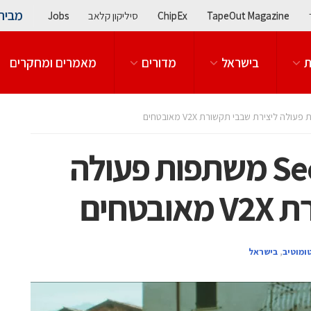
מבית
TapeOut Magazine
ChipEx
סיליקון קלאב
Jobs
ת
בישראל
מדורים
מאמרים ומחקרים
אוטוטוקס ו-Secure-IC משתפות פעולה
טחים
ומוטיב
,
בישראל