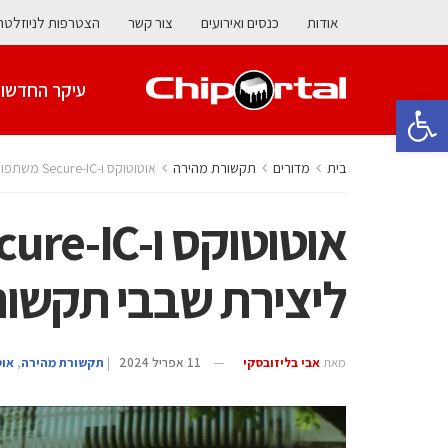
אודות
כנסים ואירועים
צור קשר
הצטרפות לניוזלטר
עיקר החדשו
פתח סרגל נגישות
בית
מדורים
תקשורת מהירה
אוטוטוקס ו-Secure-IC משתפות פעולה ליצירת שבבי תקשורת V2X מאובטחים
ליצירת שבבי תקשורת V2X מאוב
מאת
אבי בליזובסקי
11 אפריל 2024
|
תקשורת מהירה
,
אוט