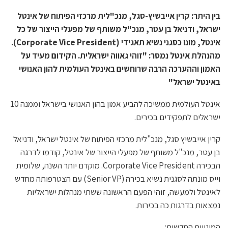
בין היתר: קרין אייבשיץ-סגל, מנכ"לית מרכזי הפיתוח של אינטל
ישראל, ודניאל בן עטר, מנכ"ל משותף של מפעלי הייצור של כל
אינטל, מונו כסגני נשיא תאגידי (Corporate Vice President).
מהנהלת אינטל נמסר: "זוהי גאווה ישראלית. הקידום מעיד על
האמון וההערכה הרבה שרוחשים באינטל העולמית להון האנושי
באינטל ישראל"
אינטל העולמית ממשיכה להביע אמון בהון האנושי בישראל וממנה 10
ישראלים לתפקידים בכירים.
קרין אייבשיץ סגל, מנכ"לית מרכזי הפיתוח של אינטל ישראל, ודניאל
בן עטר, מנכ"ל משותף של מפעלי הייצור של אינטל, קודמו לדרגה
הבכירה Corporate Vice President. מוקדם יותר השנה, שלומית
וייס מונתה לסגנית נשיא בכירה (Senior VP) עם הצטרפותה מחדש
לאינטל ולמעשה, זוהי הפעם הראשונה ששתי מנהלות ישראליות
נמצאות בדרגות כה בכירות.
המינויים החדשים: