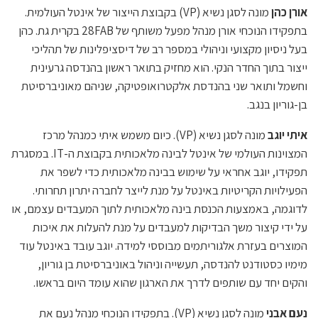
אורן כהן
מונה לסגן נשיא (VP) בקבוצת הייצור של אינטל העולמית.
בתפקידו הנוכחי אורן מנהל מפעל משותף של 28FAB בקרית גת. כהן
בעל ניסיון מקצועי וניהולי במספר רב של דיסציפלינות של תהליכי
ייצור בתוך החדר הנקי. הוא מחזיק בתואר ראשון בהנדסה גרעינית
וחשמל ותואר שני בהנדסת אלקטרואופטיקה, שניהם מאוניברסיטת
בן-גוריון בנגב.
איתי יוגב
מונה לסגן נשיא (VP). כיום משמש איתי כמנהל מרכז
המצוינות העולמי של אינטל לבינה מלאכותית בקבוצת ה-IT. במסגרת
תפקידו, יוגב אחראי על שימוש בבינה מלאכותית כדי לשפר את
הפעילויות הקריטיות באינטל על מנת לייצר לחברה יתרון תחרותי.
לדוגמה, באמצעות הכנסת בינה מלאכותית לתוך המעבדים עצמם, או
על ידי קיצור משך הבדיקות למעבדים על מנת להעלות את איכות
המוצרים בעזרת אלגוריתמים מבוססי למידה. יוגב עובד באינטל עוד
מימיו כסטודנט להנדסה, תעשייה וניהול באוניברסיטת בן גוריון,
והקים יחד עם שותפים לדרך את הארגון שהוא עומד היום בראשו.
נעם אבני
מונה לסגן נשיא (VP). בתפקידו הנוכחי מנהל נעם את