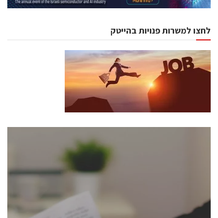
לחצו למשרות פנויות בהייטק
כנסים ואירועים
כנס ChipEx2026 יערך ב-12-13 במאי, 2026. הכנס מיועד
לכל העוסקים בתעשיית הסמיקונדקטור כולל מהנדסים,
מומחים מקצועיים ובכירים.