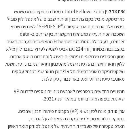
איתמר לוין
מונה ל- Intel Fellow. במסגרת תפקידו הוא משמש
כארכיטקט מוביל בקבוצת תכנון ופיתוח שבבים של אינטל. לוין מוביל
בימים אלה את פיתוח ארכיטקטורת "SERDES IP" לשרתים שהיא
השכבה הפיזית עליה מתנהלת התקשורת בין שרתים ב- data
center, בעיקר לפי סטנדרטי Ethernet המאפשרים העברת דאטה
בקצב גבוה במיוחד, עד 224 גיגה-ביט לשנייה לערוץ. בעבר לוין מילא
מגוון תפקידים טכנולוגיים וניהוליים באינטל ובחברות הייטק אחרות.
ללוין תואר ראשון בהנדסת חשמל מהטכניון ותואר שני בהנדסת חשמל
ואלקטרוניקה מאוניברסיטת תל אביב וכן תואר שני במנהל עסקים
מאוניברסיטת הריוט וואט באדינבורו, סקוטלנד.
המינויים החדשים מצטרפים לארבעה מינויים נוספים לדרגות VP
שאינטל ביצעה מוקדם יותר במהלך שנת 2021.
ערן סודק
מונה לסגן נשיא (VP) בקבוצת פיתוח ותכנון שבבים.
בתפקידו הנוכחי מוביל סודק קבוצה שאמונה על הגדרת
הארכיטקטורה של מעבדי דור העתיד של אינטל. לסודק תואר ראשון