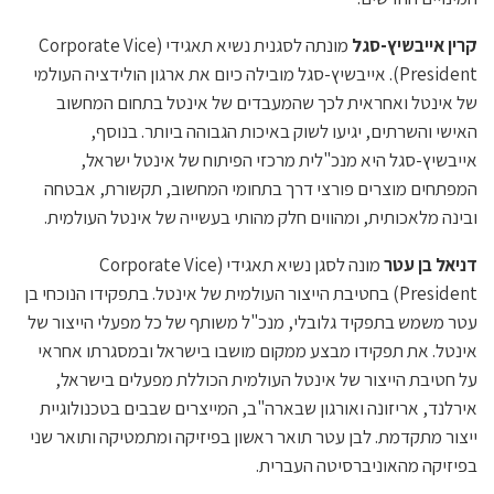
קרין אייבשיץ-סגל
מונתה לסגנית נשיא תאגידי (Corporate Vice
President). אייבשיץ-סגל מובילה כיום את ארגון הולידציה העולמי
של אינטל ואחראית לכך שהמעבדים של אינטל בתחום המחשוב
האישי והשרתים, יגיעו לשוק באיכות הגבוהה ביותר. בנוסף,
אייבשיץ-סגל היא מנכ"לית מרכזי הפיתוח של אינטל ישראל,
המפתחים מוצרים פורצי דרך בתחומי המחשוב, תקשורת, אבטחה
ובינה מלאכותית, ומהווים חלק מהותי בעשייה של אינטל העולמית.
דניאל בן עטר
מונה לסגן נשיא תאגידי (Corporate Vice
President) בחטיבת הייצור העולמית של אינטל. בתפקידו הנוכחי בן
עטר משמש בתפקיד גלובלי, מנכ"ל משותף של כל מפעלי הייצור של
אינטל. את תפקידו מבצע ממקום מושבו בישראל ובמסגרתו אחראי
על חטיבת הייצור של אינטל העולמית הכוללת מפעלים בישראל,
אירלנד, אריזונה ואורגון שבארה"ב, המייצרים שבבים בטכנולוגיית
ייצור מתקדמת. לבן עטר תואר ראשון בפיזיקה ומתמטיקה ותואר שני
בפיזיקה מהאוניברסיטה העברית.