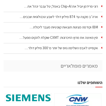
רוני פרידמן יוביל את Chip‑AI באפל; טל ענבר ינהל את…
ארה״ב מקצה עד 874 מיליון דולר לשבע טכנולוגיות שבבים…
IBM וקידמה מציגות תוצאות קוונטיות מעבר ליכולת…
סין מאיצה את מרוץ הזיכרונות: CXMT שוקלת להקים מפעל…
אקסייט לאבס השלימה גיוס של יותר מ־300 מיליון דולר…
מאמרים פופולאריים
השותפים שלנו