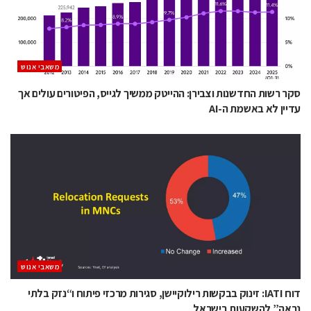
משאבי אנוש
סקר רשות החדשנות וצבירן: ההייטק ממשיך לגייס, הפיטורים עולים אך
עדיין לא באשמת ה-AI
משאבי אנוש
דוח IATI: זינוק בבקשות רילוקיישן, סגירות מרכזי פיתוח ו“נזק בלתי
נראה” להשקעות בישראל