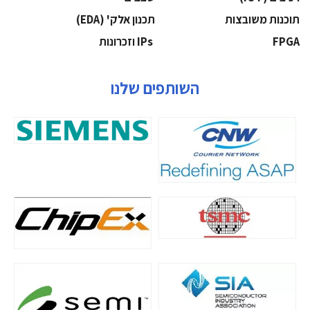
‫תוכנות משובצות‬
‫תכנון אלק' (‪(EDA‬‬
‫‪FPGA‬‬
‫ ‪וזכרונות IPs‬‬
השותפים שלנו