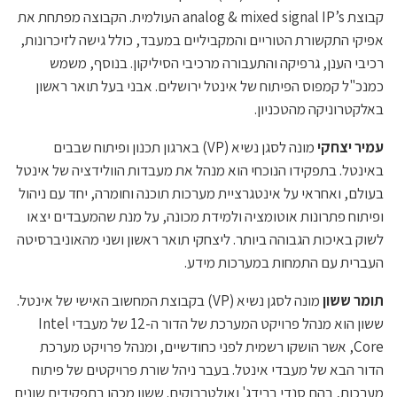
קבוצת analog & mixed signal IP’s העולמית. הקבוצה מפתחת את
אפיקי התקשורת הטוריים והמקביליים במעבד, כולל גישה לזיכרונות,
רכיבי הענן, גרפיקה והתעבורה מרכיבי הסיליקון. בנוסף, משמש
כמנכ"ל קמפוס הפיתוח של אינטל ירושלים. אבני בעל תואר ראשון
באלקטרוניקה מהטכניון.
עמיר יצחקי
מונה לסגן נשיא (VP) בארגון תכנון ופיתוח שבבים
באינטל. בתפקידו הנוכחי הוא מנהל את מעבדות הוולידציה של אינטל
בעולם, ואחראי על אינטגרציית מערכות תוכנה וחומרה, יחד עם ניהול
ופיתוח פתרונות אוטומציה ולמידת מכונה, על מנת שהמעבדים יצאו
לשוק באיכות הגבוהה ביותר. ליצחקי תואר ראשון ושני מהאוניברסיטה
העברית עם התמחות במערכות מידע.
תומר ששון
מונה לסגן נשיא (VP) בקבוצת המחשוב האישי של אינטל.
ששון הוא מנהל פרויקט המערכת של הדור ה-12 של מעבדי Intel
Core, אשר הושקו רשמית לפני כחודשיים, ומנהל פרויקט מערכת
הדור הבא של מעבדי אינטל. בעבר ניהל שורת פרויקטים של פיתוח
מערכות, בהם סנדי ברידג' ואולטרבוקים. ששון מכהן בתפקידים שונים