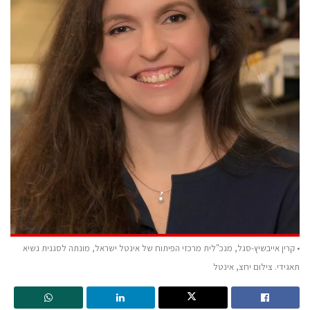
• קרין אייבשיץ-סגל, מנכ"לית מרכזי הפיתוח של אינטל ישראל, מונתה לסגנית נשיא
תאגידי. צילום יחצ, אינטל