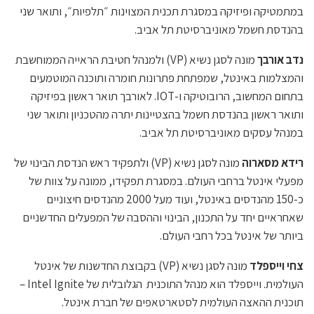
במתמטיקה ופיזיקה במסגרת תכנית המצוינות ״תלפיות״, ותואר שני
בהנדסת חשמל מאוניברסיטת תל אביב.
נדב אורבך
מונה לסגן נשיא (VP) ולמנהל חטיבת הראייה הממוחשבת
והמצלמות באינטל, שמפתחת פתרונות חומרה ותוכנה המוטמעים
בתחום המחשוב, הרובוטיקה ו-IOT. לאורבך תואר ראשון בפיזיקה
ותואר ראשון בהנדסת חשמל בהצטיינות יתרה מהטכניון ותואר שני
במנהל עסקים מאוניברסיטת תל אביב.
רידא מסארוה
מונה לסגן נשיא (VP) ולתפקיד ראש הנדסת הבינוי של
מפעלי אינטל ברחבי העולם. במסגרת תפקידו, ממונה על צוות של
כ-150 מהנדסים באינטל, ועוד מעל 2000 מהנדסים חיצוניים
שאחראיים יחד על התכנון, הבינוי וההסבה של המפעלים החדשניים
ביותר של אינטל בכל רחבי העולם.
צחי וייספלד
מונה לסגן נשיא (VP) בקבוצת החדשנות של אינטל
העולמית. וייספלד הוא מנהל התוכנית הגלובלית של Intel Ignite –
תוכנית ההאצה העולמית לסטארטאפים של חברת אינטל.