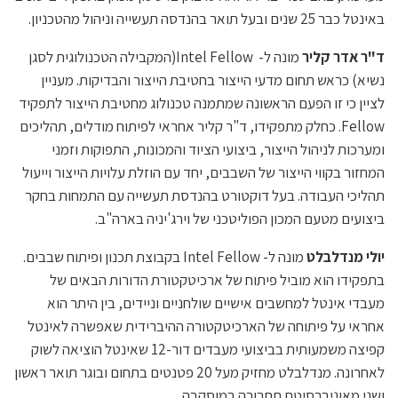
באינטל כבר 25 שנים ובעל תואר בהנדסה תעשייה וניהול מהטכניון.
ד"ר
אדר קליר
מונה ל- Intel Fellow(המקבילה הטכנולוגית לסגן
נשיא) כראש תחום מדעי הייצור בחטיבת הייצור והבדיקות. מעניין
לציין כי זו הפעם הראשונה שמתמנה טכנולוג מחטיבת הייצור לתפקיד
Fellow. כחלק מתפקידו, ד"ר קליר אחראי לפיתוח מודלים, תהליכים
ומערכות לניהול הייצור, ביצועי הציוד והמכונות, התפוקות וזמני
המחזור בקווי הייצור של השבבים, יחד עם הוזלת עלויות הייצור וייעול
תהליכי העבודה. בעל דוקטורט בהנדסת תעשייה עם התמחות בחקר
ביצועים מטעם המכון הפוליטכני של וירג'יניה בארה"ב.
יולי מנדלבלט
מונה ל- Intel Fellow בקבוצת תכנון ופיתוח שבבים.
בתפקידו הוא מוביל פיתוח של ארכיטקטורת הדורות הבאים של
מעבדי אינטל למחשבים אישיים שולחניים וניידים, בין היתר הוא
אחראי על פיתוחה של הארכיטקטורה ההיברידית שאפשרה לאינטל
קפיצה משמעותית בביצועי מעבדים דור-12 שאינטל הוציאה לשוק
לאחרונה. מנדלבלט מחזיק מעל 20 פטנטים בתחום ובוגר תואר ראשון
ושני מאוניברסיטת תחבורה במוסקבה.