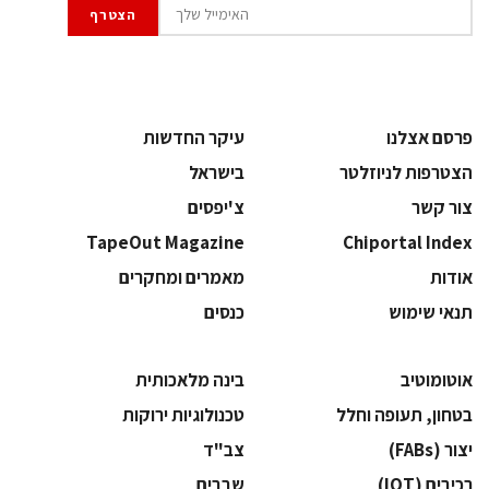
פרסם אצלנו
עיקר החדשות
הצטרפות לניוזלטר
בישראל
צור קשר
צ'יפסים
TapeOut Magazine
Chiportal Index
אודות
מאמרים ומחקרים
תנאי שימוש
כנסים
אוטומוטיב
בינה מלאכותית
בטחון, תעופה וחלל
‫טכנולוגיות ירוקות‬
‫יצור (‪(FABs‬‬
‫צב"ד‬
‫רכיבים‬ (IOT)
‫שבבים‬