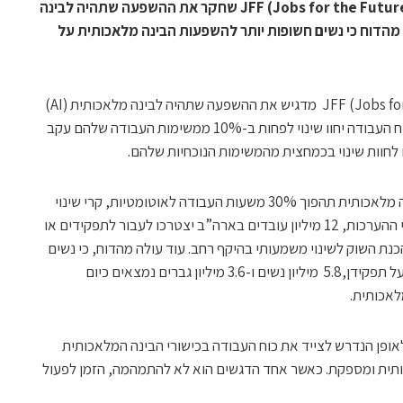
כך עולה מדו”ח חדש של אינטל וארגון JFF (Jobs for the Future) שחקר את ההשפעה שתהיה לבינה
עוד עולה מהדוח כי נשים חשופות יותר להשפעות הבינה מלאכותית על
דו”ח חדש של אינטל וארגון JFF (Jobs for the Future) מדגיש את ההשפעה שתהיה לבינה מלאכותית (AI)
על התעסוקה. מהדוח עולה כי עד 80% מכוח העבודה יחוו שינוי לפחות ב-10% ממשימות העבודה שלהם עקב
מחקרים מצביעים על כך שמסתמסן כי בינה מלאכותית תהפוך 30% משעות העבודה לאוטומטיות, קרי שינוי
מונומנטלי בנוף התעסוקה. עד 2030, על פי ההערכות, 12 מיליון עובדים בארה”ב יצטרכו לעבור לתפקידים או
ת השוק לשינוי משמעותי בהיקף רחב. עוד עולה מהדוח, כי נשים
חשופות יותר להשפעת הבינה המלאכותית על תפקידן,5.8 מיליון נשים ו-3.6 מיליון גברים נמצאים כיום
לאכותית.
ברורה לאופן הנדרש לצייד את כוח העבודה בכישורי הבינה המלאכותית
רותית ומספקת. כאשר אחד הדגשים הוא לא להתמהמה, הזמן לפעול