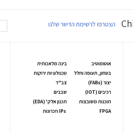
הצטרפו לרשימת הדיוור שלנו
אוטומוטיב
בינה מלאכותית
בטחון, תעופה וחלל
‫טכנולוגיות ירוקות‬
‫יצור (‪(FABs‬‬
‫צב"ד‬
‫רכיבים‬ (IOT)
‫שבבים‬
‫תוכנות משובצות‬
‫תכנון אלק' (‪(EDA‬‬
‫‪FPGA‬‬
‫ ‪וזכרונות IPs‬‬