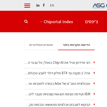
EN
צ'יפסים
Chiportal Index
הידיעות הנקראות ביותר
מאמרים פופולאריים
רוני פרידמן יוביל את Chip‑AI באפל; טל ענבר ינהל את…
ארה״ב מקצה עד 874 מיליון דולר לשבע טכנולוגיות שבבים…
טכנולוגיית המכ״ם של Arbe נבחרה לתוכניות אזרחיות וביטחוניות
IBM וקידמה מציגות תוצאות קוונטיות מעבר ליכולת…
הביקוש לשבבים אנלוגיים מתאושש: הכנסות טקסס…