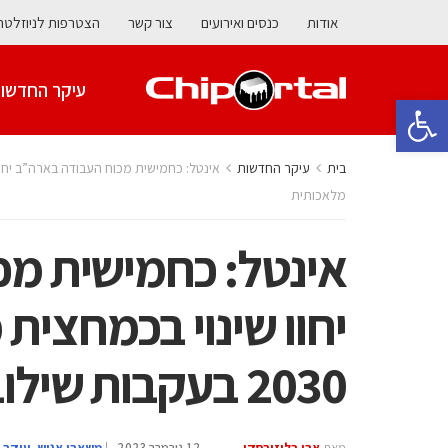
אודות
כנסים ואירועים
צור קשר
הצטרפות לניוזלטר
עיקר החדשו
פתח סרגל נגישות
בית
עיקר החדשות
מלאכותית
אינטל: כחמישית מכ
יחוו שינוי בכמחצית
2030 בעקבות שילוב של בינה מלאכותית
מאת
אבי בליזובסקי
12 נובמבר 2023
|
משאבי אנוש
,
עיקר 