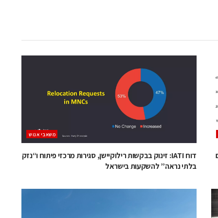
משאבי אנוש
דוח IATI: זינוק בבקשות רילוקיישן, סגירות מרכזי פיתוח ו“נזק
בלתי נראה” להשקעות בישראל