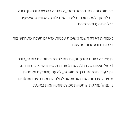
לפיתוח כוח אדם: דרושה השקעה דחופה בהכשרה ובחינוך בינה
ת לתמוך ולממן תוכניות לימוד של בינה מלאכותית. מעסיקים
בכל כוח העבודה שלהם.
מלאכותית לא רק תשנה משימות טכניות אלא גם תעלה את החשיבות
 לקוחות ובעמדות מנהיגות.
מציבה בפנינו הזדמנות ייחודית לחדש ולחזק את כוח העבודה
בארה”ב. באינטל, אנו מבינים שלצד הפוטנציאל העצום של ה-AI לשדרג את התעשייה ואת איכות החיים,
ן לעידן חדש זה. דרך שיתופי פעולה עם מחוקקים ומוסדות
 תשתית למידה והכשרה שתאפשר לכולם להתמודד עם האתגרים
, מנהל מחלקת שותפויות ממשלתיות ויוזמות באינטל.