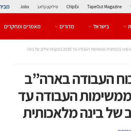
מבית
TapeOut Magazine
ChipEx
סיליקון קלאב
Jobs
ת
בישראל
מדורים
מאמרים ומחקרים
אינטל: כחמישית מכוח העבודה בארה”ב יחוו שינוי בכמחצית ממשימות העבודה עד 2030 בעקבות שילוב של בינה
וח העבודה בארה”ב
 ממשימות העבודה עד
החדשות