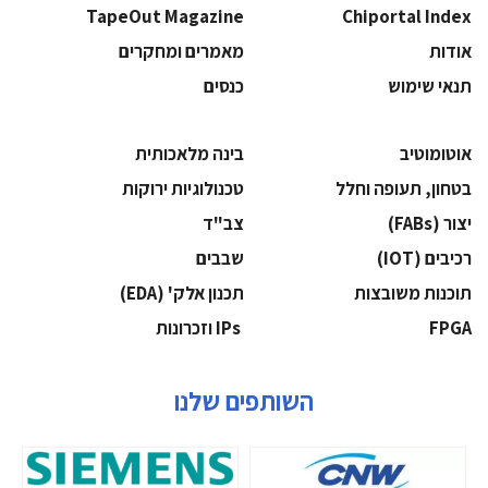
TapeOut Magazine
Chiportal Index
אודות
מאמרים ומחקרים
תנאי שימוש
כנסים
אוטומוטיב
בינה מלאכותית
בטחון, תעופה וחלל
‫טכנולוגיות ירוקות‬
‫יצור (‪(FABs‬‬
‫צב"ד‬
‫רכיבים‬ (IOT)
‫שבבים‬
‫תוכנות משובצות‬
‫תכנון אלק' (‪(EDA‬‬
‫‪FPGA‬‬
‫ ‪וזכרונות IPs‬‬
השותפים שלנו