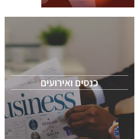
כנסים ואירועים
כנס ChipEx2026 יערך ב-12-13 במאי, 2026. הכנס מיועד
לכל העוסקים בתעשיית הסמיקונדקטור כולל מהנדסים,
מומחים מקצועיים ובכירים.
כנסים ואירועים
ChipEx2026 will be held on May 12-13, 2026. The
conference is intended for everyone involved in the
semiconductor industry, including engineers,
professional experts, and senior executives.
לחץ לפרטים