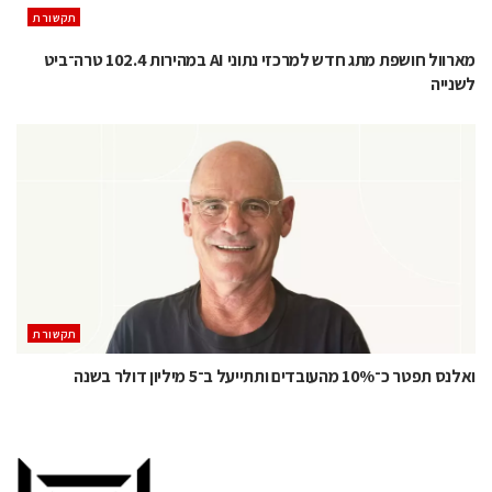
תקשורת
מארוול חושפת מתג חדש למרכזי נתוני AI במהירות 102.4 טרה־ביט
לשנייה
תקשורת
ואלנס תפטר כ־10% מהעובדים ותתייעל ב־5 מיליון דולר בשנה