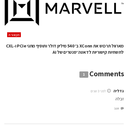
תקשורת
מארוול תרכוש את XConn ב־540 מיליון דולר ותוסיף מתגי PCIe ו-CXL
לתשתיות קישוריות לדאטה־סנטרים של AI
Comments
1
גדליה
לפני 3 שנים
זבלה
הגב