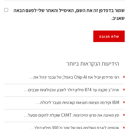
שמור בדפדפן זה את השם, האימייל והאתר שלי לפעם הבאה
שאגיב.
הידיעות הנקראות ביותר
רוני פרידמן יוביל את Chip‑AI באפל; טל ענבר ינהל את…
ארה״ב מקצה עד 874 מיליון דולר לשבע טכנולוגיות שבבים…
IBM וקידמה מציגות תוצאות קוונטיות מעבר ליכולת…
סין מאיצה את מרוץ הזיכרונות: CXMT שוקלת להקים מפעל…
אקסייט לאבס השלימה גיוס של יותר מ־300 מיליון דולר…