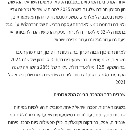
אחד המרכיבים המרכזיים במנגנון הסטארטאפים הישראלי הוא שוק
הון הסיכון הפורה שלו. גם בשנת 2025 למרות שישראל נמצאת עדיין
רשמית במצב של מלחמה, נמשכת מגמת גיוסי ההון המשמעותיים,
ולצידם נחתמה ממש לאחרונה עסקת הרכישה של חברתWiz ע"י גוגל
בתמורה ל- 32 מיליארד דולר. זוהי עסקת הרכישה הגדולה ביותר אי
פעם גם עבור גוגל וגם עבור מדינת ישראל.
למרות הסיכון הגבוה הכרוך בהשקעות הון סיכון, רבות מהן הניבו
תשואות משמעותיות, כפי שמעידים נתוני גיוסי ההון של שנת 2024
בה הושקעו 12.5 מיליארד דולר, עלייה של 28% בהשוואה לשנה
הקודמת. מגמה זו סימנה היפוך לירידה שנמשכה מאז שנת השיא של
2021.
שבבים בלב מהפכת הבינה המלאכותית
בשנים הארונות הפכה ישראל לאחת המובילות העולמיות בפיתוח
שבבים מתקדמים, עם נוכחות משמעותית של ענקיות טכנולוגיה כמו
אנבידיה, אפל, ברודקום וקוואלקום. כולן מפעילות כיום מרכזי פיתוח
שבבים מתקדמים ומעסיקות בישראל אלפי עובדים כל אחת.