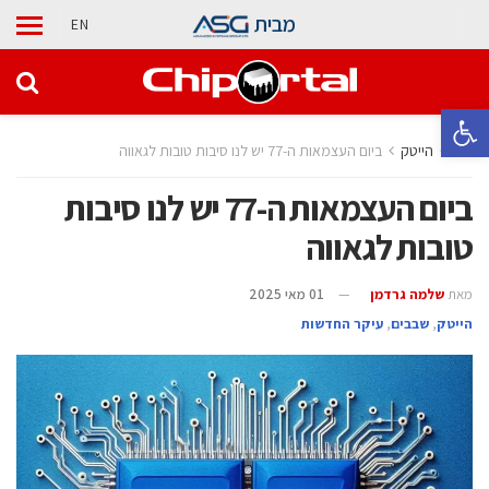
מבית
EN
פתח סרגל נגישות
בית
הייטק
ביום העצמאות ה-77 יש לנו סיבות טובות לגאווה
ביום העצמאות ה-77 יש לנו סיבות
טובות לגאווה
מאת
שלמה גרדמן
01 מאי 2025
הייטק
,
‫שבבים‬
,
עיקר החדשות