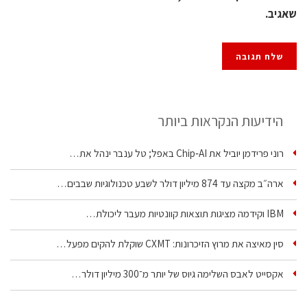
שאגיב.
הידיעות הנקראות ביותר
רוני פרידמן יוביל את Chip‑AI באפל; טל ענבר ינהל את…
ארה״ב מקצה עד 874 מיליון דולר לשבע טכנולוגיות שבבים…
IBM וקידמה מציגות תוצאות קוונטיות מעבר ליכולת…
סין מאיצה את מרוץ הזיכרונות: CXMT שוקלת להקים מפעל…
אקסייט לאבס השלימה גיוס של יותר מ־300 מיליון דולר…