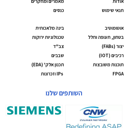
אודות
מאמרים ומחקרים
תנאי שימוש
כנסים
אוטומוטיב
בינה מלאכותית
בטחון, תעופה וחלל
‫טכנולוגיות ירוקות‬
‫יצור (‪(FABs‬‬
‫צב"ד‬
‫רכיבים‬ (IOT)
‫שבבים‬
‫תוכנות משובצות‬
‫תכנון אלק' (‪(EDA‬‬
‫‪FPGA‬‬
‫ ‪וזכרונות IPs‬‬
השותפים שלנו