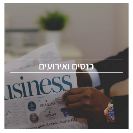
כנסים ואירועים
כנס ChipEx2026 יערך ב-12-13 במאי, 2026. הכנס מיועד
לכל העוסקים בתעשיית הסמיקונדקטור כולל מהנדסים,
מומחים מקצועיים ובכירים.
כנסים ואירועים
ChipEx2026 will be held on May 12-13, 2026. The
conference is intended for everyone involved in the
semiconductor industry, including engineers,
professional experts, and senior executives.
לחץ לפרטים