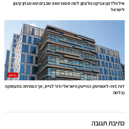
איל וולדמן וצביקה גולצמן: למה סטארטאפ שבבים הוא מבחן קיצון
לישראל
הייטק
דוח IVC–לאומיטק: ההייטק הישראלי חזר לגייס, אך הצמיחה בתעסוקה
נבלמה
כתיבת תגובה