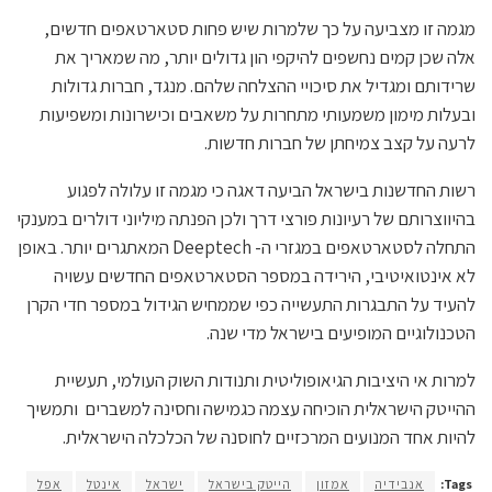
מגמה זו מצביעה על כך שלמרות שיש פחות סטארטאפים חדשים,
אלה שכן קמים נחשפים להיקפי הון גדולים יותר, מה שמאריך את
שרידותם ומגדיל את סיכויי ההצלחה שלהם. מנגד, חברות גדולות
ובעלות מימון משמעותי מתחרות על משאבים וכישרונות ומשפיעות
לרעה על קצב צמיחתן של חברות חדשות.
רשות החדשנות בישראל הביעה דאגה כי מגמה זו עלולה לפגוע
בהיווצרותם של רעיונות פורצי דרך ולכן הפנתה מיליוני דולרים במענקי
התחלה לסטארטאפים במגזרי ה- Deeptech המאתגרים יותר. באופן
לא אינטואיטיבי, הירידה במספר הסטארטאפים החדשים עשויה
להעיד על התבגרות התעשייה כפי שממחיש הגידול במספר חדי הקרן
הטכנולוגיים המופיעים בישראל מדי שנה.
למרות אי היציבות הגיאופוליטית ותנודות השוק העולמי, תעשיית
ההייטק הישראלית הוכיחה עצמה כגמישה וחסינה למשברים ותמשיך
להיות אחד המנועים המרכזיים לחוסנה של הכלכלה הישראלית.
Tags:
אנבידיה
אמזון
הייטק בישראל
ישראל
אינטל
אפל