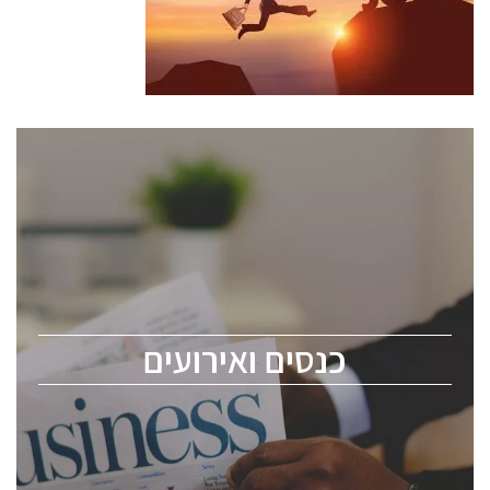
כנסים ואירועים
כנס ChipEx2026 יערך ב-12-13 במאי, 2026. הכנס מיועד
לכל העוסקים בתעשיית הסמיקונדקטור כולל מהנדסים,
מומחים מקצועיים ובכירים.
כנסים ואירועים
ChipEx2026 will be held on May 12-13, 2026. The
conference is intended for everyone involved in the
semiconductor industry, including engineers,
professional experts, and senior executives.