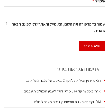
אימייל
*
שמור בדפדפן זה את השם, האימייל והאתר שלי לפעם הבאה
שאגיב.
הידיעות הנקראות ביותר
רוני פרידמן יוביל את Chip‑AI באפל; טל ענבר ינהל את…
ארה״ב מקצה עד 874 מיליון דולר לשבע טכנולוגיות שבבים…
IBM וקידמה מציגות תוצאות קוונטיות מעבר ליכולת…