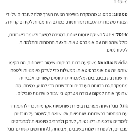
מיומנים.
סמסונג:
סמסונג מתמקדת בשיפור הצעת הערך שלה לעובדים על ידי
הצעת משכורות והטבות תחרותיות, כמו גם הזדמנויות לקידום קריירה.
אינטל
: אינטל השיקה יוזמות שונות במטרה למשוך ולשמר כישרונות,
כולל שותפויות עם אוניברסיטאות והצעת התמחות והתלמדות
לסטודנטים.
:
Nvidia
Nvidia משקיעה רבות בפיתוח ושימור כישרונות. הם הקימו
שותפויות עם אוניברסיטאות וממשלות כדי לעדכן מיומנויות ולטפח
חדשנות בשבבים, בינה מלאכותית ותחומים קשורים. אנבידיה
מתמקדת גם ברווחת העובדים ובחדשנות כדי להניע צמיחה, מה
שהופך אותה למקום עבודה אטרקטיבי עבור כישרונות מובילים.
גוגל
: גוגל הייתה מעורבת ביצירת שותפויות אקדמיות כדי להתמודד
עם המחסור בכשרונות. שותפויות אלו שואפות לשמור על תוכניות
לימודים עדכניות ורלוונטיות, לעדכן ולהרחיב מיומנויות למהנדסים
עובדים, ולטפח חדשנות בשבבים, אבטחה, AI ותחומים קשורים. גוגל