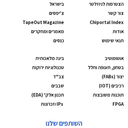
הצטרפות לניוזלטר
בישראל
צור קשר
צ'יפסים
TapeOut Magazine
Chiportal Index
אודות
מאמרים ומחקרים
תנאי שימוש
כנסים
אוטומוטיב
בינה מלאכותית
בטחון, תעופה וחלל
‫טכנולוגיות ירוקות‬
‫יצור (‪(FABs‬‬
‫צב"ד‬
‫רכיבים‬ (IOT)
‫שבבים‬
‫תוכנות משובצות‬
‫תכנון אלק' (‪(EDA‬‬
‫‪FPGA‬‬
‫ ‪וזכרונות IPs‬‬
השותפים שלנו