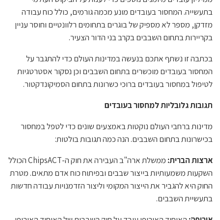
בתעשייה. המחסור בעובדים מונע מכמה גורמים, כולל כוח עבודה
מזדקן, מספר לא מספיק של בוגרים בתחומים רלוונטיים וחוסר עניין
בקריירות בתחום השבבים בקרב בני הדור הצעיר.
בכתבה זו נשתף אתכם בנעשה במדינות העולם כדי להתגבר על
המחסור בעובדים מוכשרים בתחום השבבים וכן נסקור אסטרטגיות
לטיפול במחסור בעובדים ברוכי כשרונות בתחום הסמיקונדקטור.
תגובות גלובליות למחסור בעובדים
מדינות ברחבי העולם נוקטות באמצעים שונים כדי לטפל במחסור
בכישרונות בתחום השבבים. הנה כמה תגובות בולטות:
ארצות הברית:
ממשלת ארה"ב העבירה את חוק ה-ChipsACT הכולל
השקעות משמעותיות בייצור שבבים ובפיתוח כוח אדם מתאים. מטרת
החוק היא להגביר את הייצור המקומי וליצור הזדמנויות עבודה חדשות
בתעשיית השבבים.
אירופה:
האיחוד האירופי עובד על חוק השבבים של האיחוד האירופי,