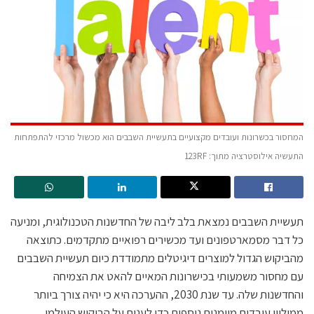
המחסור בכשרונות ועובדים מקצועיים בתעשיית השבבים הוא מכשול מרכזי להתפתחות
התעשיה אילוסטרציה מתוך: 123RF
תעשיית השבבים נמצאת בלב ליבה של החדשנות הטכנולוגית, ומניעה
כל דבר מסמארטפונים ועד מכשירים רפואיים מתקדמים. כתוצאה
מהביקוש הגדול למוצרים דיגיטלים מתמודדת כיום תעשיית השבבים
עם מחסור משמעותי בכישרונות המאיים להאט את הצמיחה
והחדשנות שלה. עד שנת 2030, ההערכה היא כי יהיה צורך ביותר
ממיליון עובדים מיומנים נוספים כדי לענות על הביקוש העולמי