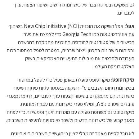
גם משקיעה בפיתוח צבר של כישרונות חדשים ושיפור הצעות ערך
לעובדים.
אפל:
אפל השיקה את תוכנית New Chip Initiative (NCI) בשיתוף
עם אוניברסיטאות כמו Georgia Tech כדי לצמצם את פערי
הכישורים של סטודנטים להנדסה. התוכנית מתמקדת בהכשרה
ובפיתוח כישרונות בתכנון וייצור שבבים, במטרה לטפל במחסור בכוח
העבודה ולהבטיח את מובילות התעשייה האמריקאית בשוק
האלקטרוניקה העולמי.
מיקרוסופט:
מיקרוסופט פועלת באופן פעיל כדי לטפל במחסור
בכשרונות תחום השבבים ע"י השקעה באסטרטגיות פיתוח ושימור
כישרונות. הם מתמקדים בשיפור הצעות ערך לעובדים, רתימת מאגרי
עובדים שטרם נוצלו, ומילוי פערי כישרונות עם עבודה מותנית.
מיקרוסופט גם משתפת פעולה עם מוסדות חינוך וממשלות כדי לפתח
מאגר קבוע של כישרונות חדשים ולשפר מיומנויות לתעשיית השבבים.
לא נוכל לסיים מאמר זה מבלי לציין כי תעשיית השבבים היא חיונית