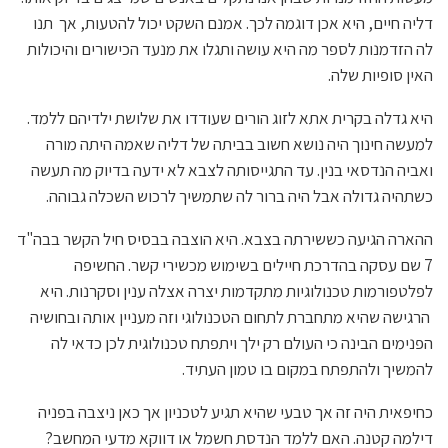
דליה חיים, היא אכן דוגמה לכך. אמנם השקט יכול להטעות, אך תנו
לה הזדמנות לספר מה היא עושה ותגלו את מנעד הכישורים והיכולות
האין סופיות שלה.
היא גדלה בקרית אתא לזוג הורים שעודדו את שלושת ילדיהם ללמד.
למעשה חינוך היה נושא חשוב בביתה של דליה שאמה היתה מורה
ואביה הנדסאי בנין. עד התגייסותה לצבא לא ידעה בדיוק מה תעשה
כשתהיה גדולה אבל היה ברור לה שתמשיך לרכוש השכלה גבוהה.
ההארה הגיעה כששירתה בצבא. היא הוצבה בבסיס חיל הקשר בבה"ד
7 שם עסקה בהדרכת חיילים בשימוש מכשירי קשר. החשיפה
לפלטפורמות טכנולוגיות מתקדמות יצרה אצלה ענין וסקרנות. היא
הרגישה שהיא מתחברת לתחום הטכנולוגי וזה מעניין אותה ובחושיה
הפנימים הבינה כי העולם רק ילך ויתפתח טכנולוגית לכן כדאי לה
להמשיך ולהתפתח במקום בו טמון העתיד.
כחיפאית היה זה אך טבעי שהיא תגיע לטכניון אך כאן ניצבה בפניה
דילמה קטנה. האם ללמד הנדסת חשמל או דווקא מדעי המחשב?