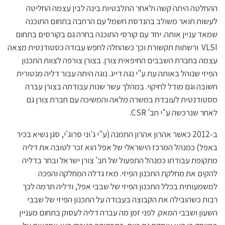
ההחלטה היתה קשה ולאחר התלבטיות בינה לבין עצמה החליטה
לעשות תואר משולב בהנדסת חשמל עם הרחבה בתחום התוכנה
שמאד עניין אותה. יחד עם קורסי התוכנה בחרה גם בקורסים בתחום
VLSI ורשתות תקשורת וכך כשהחלה לחפש עבודה כסטודנטית מצאה
עצמה בחברת השבבים החיפאית צורן. בצורן צורפה לצוות התכנון
הפיזי שנוהל באותה עת ע"י נגה דייג. נוגה היתה עבור דליה מנטורית
חשובה וגם מודל לחיקוי. במהלך עשר שנות עבודתה בצורן עברה
מסטודנטית לעובדת במשרה מלאה והמשיכה עם חברת צורן גם
לאחר שנרכשה ע"י חב' CSR.
ב-2012 כאשר אהרון אהרון התמנה (ע"י ג'וני סרוג'י, סגן נשיא בכיר
באפל) כמנהל המרכז הישראלי של אפל הוא זכר לטובה את דליה
מתקופת עבודתו כמנהל התפעול של חב' צורן ישראל ובחר בדליה
להקים את מחלקת התכנון הפיזי. מאז גדלה המחלקה והפכה
למשמעותית בכלל התכנון הפיזי של שבבי אפל, ודליה תרמה לכך
רבות כשהובילה את הקבוצה בעבודה על התכנון הפיזי של שבבי
השעון ושבבי המאק. לפני זמן מה עברה דליה לעסוק בתחום מעניין