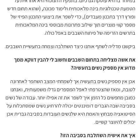
במיוחד בו היא עוסקת גם כיום. בתפקידה הנוכחי היא אחראית על
הטמעת טכנולוגיות בינה מלאכותית ולימוד מכונה, (שהוא תחום חדש
ופורץ דרך בתכנון מעבדים), כדי לשפר את ביצועי התכנון הפיזי של
מספר קווי מוצרים תוך שילוב פתרונות מבוססי בינה המלאכותית
בתרשים הזרימה של פיתוח השבבים באפל כולה.
ביקשנו מדליה לשתף אותנו כיצד השתלבה וצמחה בתעשיית השבבים.
את אשה מצליחה בתחום השבבים וחשוב לי להבין דווקא ממך
מדוע אין מספיק נשים בתעשיה?
אכן אין מספיק נשים בתעשיה אך לשמחתי המצב השתפר לאחרונה
לטובה, ומאז שהצטרפתי לאפל המספרים גדלו משמעותית, ואנחנו
כמובן מחפשים כל הזמן איך לשפר את זה אפילו יותר. עבודה של נשים
בסביבה שבה הגברים דומיננטים יכולה להרתיע נשים שמסתכלות על
הסיטואציה מבחוץ והאמת היא שלנשים העובדות בסביבה גברית אכן
יכולים להיווצר קשיים.
איך את אישית השתלבת בסביבה הזו?