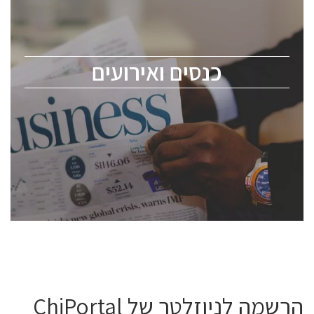
כנס ChipEx2026 יערך ב-12-13 במאי, 2026. הכנס מיועד
לכל העוסקים בתעשיית הסמיקונדקטור כולל מהנדסים,
מומחים מקצועיים ובכירים.
כנסים ואירועים
ChipEx2026 will be held on May 12-13, 2026. The
conference is intended for everyone involved in the
semiconductor industry, including engineers,
professional experts, and senior executives.
לחץ לפרטים
הרשמה לניוזלטר של ChiPortal