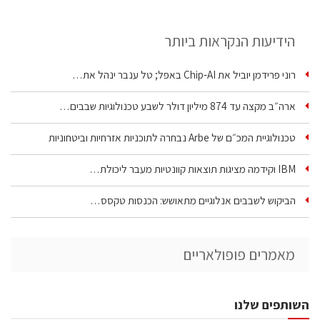
הידיעות הנקראות ביותר
רוני פרידמן יוביל את Chip‑AI באפל; טל ענבר ינהל את…
ארה״ב מקצה עד 874 מיליון דולר לשבע טכנולוגיות שבבים…
טכנולוגיית המכ״ם של Arbe נבחרה לתוכניות אזרחיות וביטחוניות
IBM וקידמה מציגות תוצאות קוונטיות מעבר ליכולת…
הביקוש לשבבים אנלוגיים מתאושש: הכנסות טקסס…
מאמרים פופולאריים
השותפים שלנו