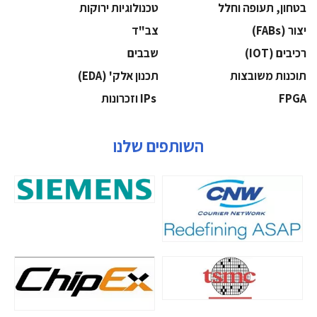
בטחון, תעופה וחלל
‫טכנולוגיות ירוקות‬
‫יצור (‪(FABs‬‬
‫צב"ד‬
‫רכיבים‬ (IOT)
‫שבבים‬
‫תוכנות משובצות‬
‫תכנון אלק' (‪(EDA‬‬
‫‪FPGA‬‬
‫ ‪וזכרונות IPs‬‬
השותפים שלנו