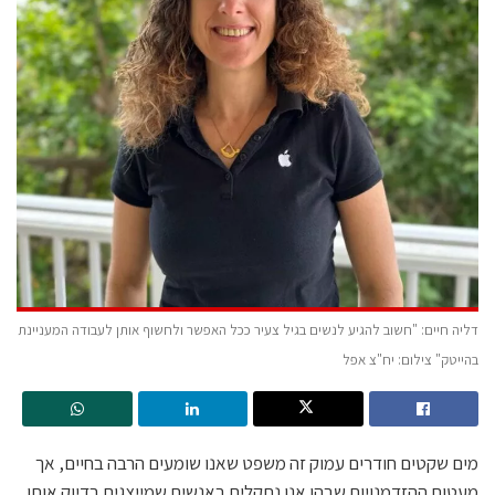
דליה חיים: "חשוב להגיע לנשים בגיל צעיר ככל האפשר ולחשוף אותן לעבודה המעניינת
בהייטק" צילום: יח"צ אפל
מים שקטים חודרים עמוק זה משפט שאנו שומעים הרבה בחיים, אך
מעטות ההזדמנויות שבהן אנו נתקלים באנשים שמייצגים בדיוק אותו.