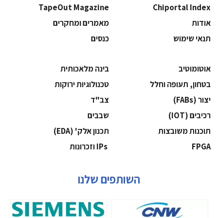
TapeOut Magazine
Chiportal Index
אודות
מאמרים ומחקרים
תנאי שימוש
כנסים
אוטומוטיב
בינה מלאכותית
בטחון, תעופה וחלל
‫טכנולוגיות ירוקות‬
‫יצור (‪(FABs‬‬
‫צב"ד‬
‫רכיבים‬ (IOT)
‫שבבים‬
‫תוכנות משובצות‬
‫תכנון אלק' (‪(EDA‬‬
‫‪FPGA‬‬
‫ ‪וזכרונות IPs‬‬
השותפים שלנו