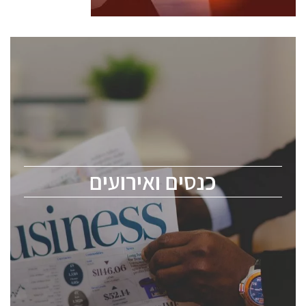
כנסים ואירועים
כנס ChipEx2026 יערך ב-12-13 במאי, 2026. הכנס מיועד
לכל העוסקים בתעשיית הסמיקונדקטור כולל מהנדסים,
מומחים מקצועיים ובכירים.
כנסים ואירועים
ChipEx2026 will be held on May 12-13, 2026. The
conference is intended for everyone involved in the
semiconductor industry, including engineers,
professional experts, and senior executives.
לחץ לפרטים