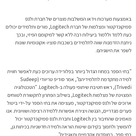
באמצעות מערכות וידאו המשלבות מוצרים של חברת ולנס
סמיקונדקטור ומצלמות של חברת Logitech, מורים ותלמידים יכולים
כעת ללמד וללמוד ביעילות רבה ללא קשר למיקומם הפיזי, ובכך
ניתנת הזדמנות שווה לתלמידים בשכבות סוציו-אקונומיות שונות
לשפר את הישגיהם.
"בתי הספר במחוז הגדול ביותר בפלורידה ערוכים כעת לאפשר חווית
למידה מתקדמת לתלמידיהם", אמר סודיפ טריוודי (Sudeep
Trivedi), ראש חטיבת שיתופי פעולה ב-Logitech. "הטכנולוגיה
המצוינת של מצלמות Logitech, בשילוב הפתרון לתקשורת לטווחים
ארוכים של ולנס סמיקונדקטור, מעצימה את בתי הספר על-ידי ביטול
פערים מגדריים, הנגשה ויצירת אפשרות ללמידה רציפה ושוויונית. אנו
מאמינים שהחיבור בין Logitech וחברת ולנס סמיקונדקטור יכול
להמשיך ולתמוך בקידום שיטות הוראה ולמידה חדשניות בכיתות גן,
בתי ספר, במוסדות אקדמיים ותאגידים".