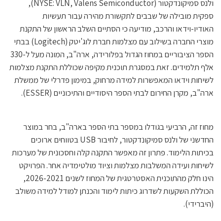
ולנס סמיקונדקטור (NYSE: VLN, Valens Semiconductor),
ספקית מובילה של שבבים לתקשורת מהירה עבור תעשיות
האודיו-וידאו והרכב, מודיעה כי הסתיים השלב הראשון של התקנת
מוצרי החברה בשילוב עם מצלמות חברת לוג'יטק (Logitech) בבתי
הספר הציבוריים במחוז הגדול בפלורידה, ארה"ב, המונה מעל ל-330
אלף תלמידים. זאת במסגרת תוכנית מקיפה שכוללת התקנת מצלמות
לשיחות וידאו המאפשרות למידה מרחוק, במימון פדרלי של ממשלת
ארה"ב, מקרן החירום לבתי הספר היסודיים והתיכוניים (ESSER).
מחוז זה, הרביעי בגודלו במספר בתי הספר בארה"ב, בחר במוצר
החדשני של ולנס סמיקונדקטור, לחיבור USB בטווחים ארוכים
בכיתות הלימוד. פתרון זה מאפשר התקנה קלה וחסכונית של מערכות
לשיחות ועידה המשלבות מצלמות וציוד מולטימדיה אחר. הפרויקט
הינו חלק מהתוכנית האסטרטגית של המחוז לשנים 2026-2021,
הכוללת השקעות לשדרוג כיתות לימוד והכנתן למודל למידה משולב
(היברידי).