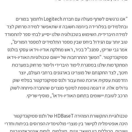
"אנו נרגשים לשתף פעולה עם חברת Logitech ולתמוך במורים
ובתלמידים בפלורידה ביוזמה חשובה זו שתאפשר למידה מרחוק לצד
למידה היברידית. השימוש בטכנולוגיה שלנו יסייע לבתי ספר להתמודד
טוב יותר עם הגידול ביחס שבין מספר התלמידים למספר המורים",
אמר גבי שריקי, סמנכ"ל בכיר, ראש מחלקת אודיו-וידאו עסקי בולנס
סמיקונדקטור. "המשך ההתרחבות של יישום טכנולוגיות האודיו-וידאו
המתקדמות שלנו במסגרת לימוד היברידי ולימוד מרחוק במערכות
חינוך, לצד התקנתם של מוצרינו בארגונים ברחבי העולם, יוצר
הזדמנות עסקית ארוכת טווח עבור ולנס סמיקונדקטור בפלחי שוק
גדולים אלה. זו דוגמה נוספת למינוף מוצרים שהחברה פיתחה לשוק
הרכב לטובת יישומים בתחום האודיו-וידאו", מוסיף שריקי.
טכנולוגיית התקשורת המהירה HDBaseT של ולנס סמיקונדקטור
הינה אופטימלית לקישור בין מוצרי מולטימדיה הפרוסים בכיתות וחדרי
ישיבות, הכוללים בין השאר: צגים, מצלמות, לוחות אינטראקטיביים,