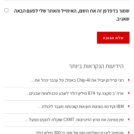
שמור בדפדפן זה את השם, האימייל והאתר שלי לפעם הבאה
שאגיב.
הידיעות הנקראות ביותר
רוני פרידמן יוביל את Chip‑AI באפל; טל ענבר ינהל את…
ארה״ב מקצה עד 874 מיליון דולר לשבע טכנולוגיות שבבים…
IBM וקידמה מציגות תוצאות קוונטיות מעבר ליכולת…
סין מאיצה את מרוץ הזיכרונות: CXMT שוקלת להקים מפעל…
אקסייט לאבס השלימה גיוס של יותר מ־300 מיליון דולר…