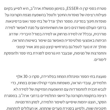
מטרת כספי קרן ה-ESSER, במימון ממשלת ארה"ב, היא לסייע בקיום
פעילות רציפה של מוסדות החינוך ולטפל בהשפעת מגפת הקורונה על
מוסדות חינוך במדינה. מספר הולך וגדל של בתי ספר ואוניברסיטאות
ברחבי העולם משדרגים כיום את תשתיותיהם על מנת לאפשר למידה
מודרנית, ובכלל זה למידה מרחוק או למידה במודל היברידי. שדרוג
הכיתות באמצעי מולטימדיה מאפשר גם שיפור בשיטות ההוראה.
מהלך זה זו נועד לטפל גם בתרחישי קיצון כגון מזג אוויר קיצוני
והתפרצות של מגיפות, שבעבר היו גורמים לסגירת בתי ספר ולהפסקת
לימודים.
מועצת בתי הספר ומינהלת המחוז בפלורידה, סקרו כ-30 אלף
תלמידים, עובדי הוראה, משפחות וחברי קהילה שונים במחוז, כדי
לגבש תכנית להתמודדות עם ההשפעות המזיקות של למידה לא
רציפה בתקופת הקורונה על הישגי התלמידים ברחבי ארה"ב. במסגרת
הסקר, הוצגו יוזמות שיסייעו לשיפור הלמידה, למתן הזדמנויות
חינוכיות שוות, ולסיוע בסגירת פערים שהתהוו, או העלולים להתהוות.