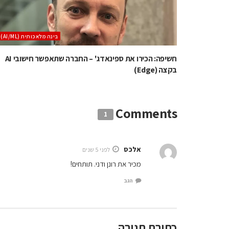
בינה מלאכותית (AI/ML)
חשיפה: הכירו את ספינאדג' – החברה שתאפשר חישובי AI
בקצה (Edge)
Comments
1
אלכס
לפני 5 שנים
מכיר את רונן ודני. תותחים!
הגב
כתיבת תגובה