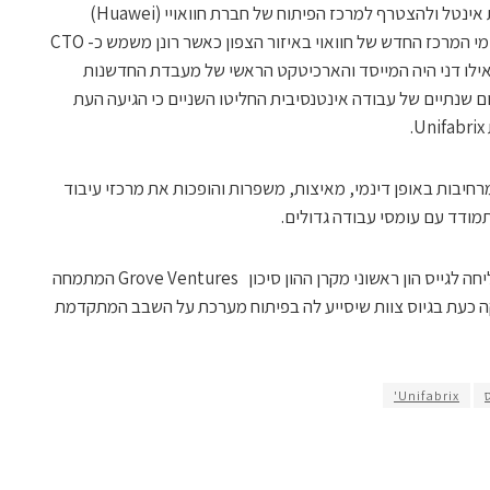
בשנת 2018 החליטו שני החברים לעזוב את אינטל ולהצטרף למרכז הפיתוח של חברת חוואויי (Huawei)
הסינית בחיפה. למעשה נמנו שניהם על מקימי המרכז החדש של חוואוי באיזור הצפון כאשר רונן משמש כ- CTO
 ואילו דני היה המייסד והארכיטקט הראשי של מעבדת החדשנות
ם שנתיים של עבודה אינטנסיבית החליטו השניים כי הגיעה העת
יות המרחיבות באופן דינמי, מאיצות, משפרות והופכות את מרכזי עיבוד
ודד עם עומסי עבודה גדולים.
לצ'יפסים נודע כי החברה הצעירה כבר הצליחה לגייס הון ראשוני מקרן ההון סיכון Grove Ventures המתמחה
ה- Deep Tech והיא עסוקה כעת בגיוס צוות שיסייע לה בפיתוח מערכת על השבב המתקדמת
Unifabrix'