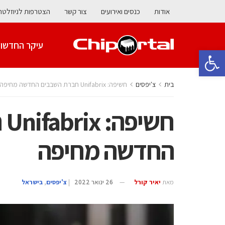
אודות
כנסים ואירועים
צור קשר
הצטרפות לניוזלטר
עיקר החדשו
פתח סרגל נגישות
בית
צ'יפסים
חשיפה: Unifabrix חברת השבבים החדשה מחיפה
חש
החדשה מחיפה
מאת
יאיר קורל
26 ינואר 2022
|
צ'יפסים
,
בישראל