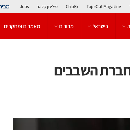
מבית
TapeOut Magazine
ChipEx
סיליקון קלאב
Jobs
ת
בישראל
מדורים
מאמרים ומחקרים
יפה: Unifabrix חברת השבבים