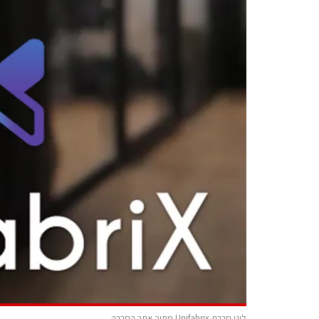
לוגו חברת Unifabrix מתוך אתר החברה