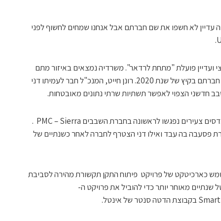
ה עדיין לא חשפו את שם חברתם אבל אנחנו שמחים לחשוף לפני
י ועדיין פועלת "מתחת לרדאר". משרדיה נמצאים באיזור מתם
בחיפה שם גם עבדו יזמיה בטרם הקימו את חברתם בקיץ של שנת 2020. רונן חייט, המנכ"ל חבר לעמיתו דני
הכל התחיל לפני כ-17 שנים כאשר שני מהנדסים צעירים נפגשו לראשונה בחברת השבבים PMC – Sierra .
ת פסעבה בה עבד ואילו דני הצטרף לחברה לאחר כשנתיים של
ל כדי לשמש כארכיטקט של פרויקט פיתוח התקן תקשורת מהירה לסביבת
טל שנתיים מאוחר יותר כדי להוביל את פרויקט ה-
 של אינטל.