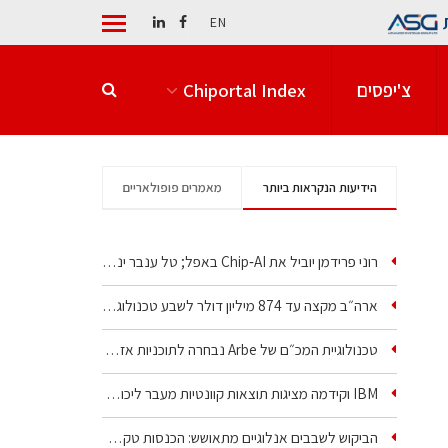
EN
צ'יפסים
Chiportal Index
הידיעות הנקראות ביותר
מאמרים פופולאריים
רוני פרידמן יוביל את Chip‑AI באפל; טל ענבר ינהל את…
ארה״ב מקצה עד 874 מיליון דולר לשבע טכנולוגיות שבבים…
טכנולוגיית המכ״ם של Arbe נבחרה לתוכניות אזרחיות וביטחוניות
IBM וקידמה מציגות תוצאות קוונטיות מעבר ליכולת…
הביקוש לשבבים אנלוגיים מתאושש: הכנסות טקסס…