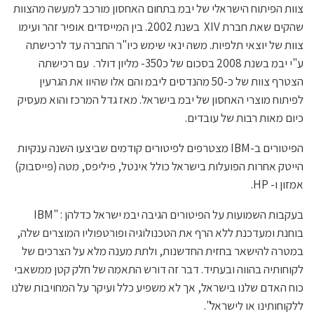
צוות הפיתוח הישראלי של יבמ בתחום האחסון מורכב למעשה מהצוות
שהקים שאת חברת XIV בשנת 2002. בין המייסדים אופיר זהר ועימו
צוות של יוצאי תלפיות. משה ינאי שימש כיו"ר החברה עד לרכישתה
ע"י יבמ בשנת 2008 בסכום של כ350- מליון דולר. עם רכישתה
הצטרף צוות של כ-50 מהנדסים ליבמ והם אלו שהיוו את הגרעין
לפיתוח מוצרי האחסון של יבמ בישראל. מאז גדל המרכז והוא מעסיק
כיום מאות רבות של עובדים.
הפיטורים ב-IBM מצטרפים לפיטורים קודמים שביצעו השנה ענקיות
הייטק אחרות הפועלות בישראל כולל אינטל, פיליפס, מטה (פייסבוק)
אמזון ו- HP.
בעקבות השמועות על הפיטורים הגיבה יבמ ישראל כדלהן : "IBM
בוחנת ומעדכנת ללא הרף את הטכנולוגיה ופורטפוליו המוצרים שלה,
במטרה להישאר בחזית החדשנות, ולתת מענה מלא על הצרכים של
לקוחותיה בהווה ובעתיד. דבר זה דורש התאמה של חלק קטן ממשאבי
כוח האדם שלנו בישראל, אך לא משפיע כלל ועיקר על המחויבות שלנו
ללקוחותינו או לישראל".