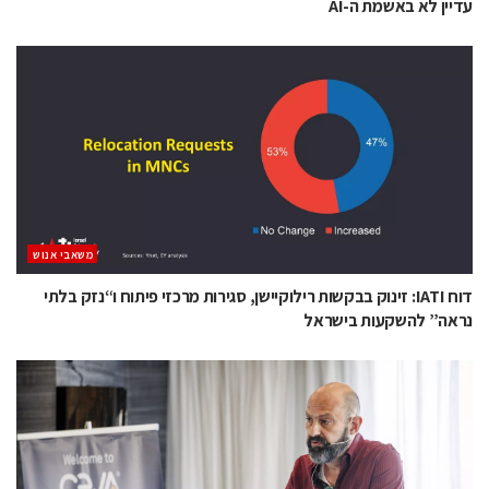
עדיין לא באשמת ה-AI
משאבי אנוש
דוח IATI: זינוק בבקשות רילוקיישן, סגירות מרכזי פיתוח ו“נזק בלתי
נראה” להשקעות בישראל