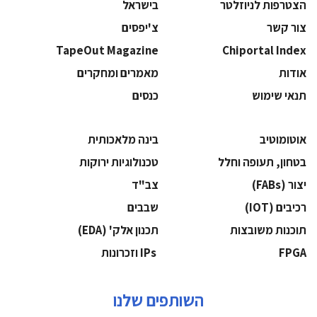
הצטרפות לניוזלטר
בישראל
צור קשר
צ'יפסים
TapeOut Magazine
Chiportal Index
אודות
מאמרים ומחקרים
תנאי שימוש
כנסים
אוטומוטיב
בינה מלאכותית
בטחון, תעופה וחלל
‫טכנולוגיות ירוקות‬
‫יצור (‪(FABs‬‬
‫צב"ד‬
‫רכיבים‬ (IOT)
‫שבבים‬
‫תוכנות משובצות‬
‫תכנון אלק' (‪(EDA‬‬
‫‪FPGA‬‬
‫ ‪וזכרונות IPs‬‬
השותפים שלנו