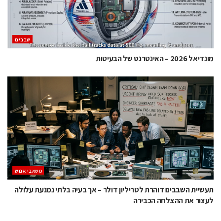
‫שבבים‬
מונדיאל 2026 – האינטרנט של הבעיטות
משאבי אנוש
תעשיית השבבים דוהרת לטריליון דולר – אך בעיה בלתי נמנעת עלולה
לעצור את ההצלחה הכבירה