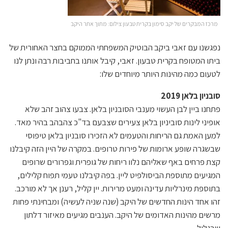
מרכז המבקרים של יקב סימון בקרית טבעון צילום: מתוך אתר היקב
נפגשנו עם זאבי ביקב הבוטיק המשפחתי הממוקם בחצר האחורית של
ביתו המטופח בקרית טבעון. זאבי, קיבל אותנו בחביבות רבה ונתן לנו
לטעום כמה מהינות היותר מיוחדים שלו:
סובניון בלאן 2019
פתחנו ביין לבן העשוי מענבי הסובניון בלאן. צבעו צהוב זהב שלא
אופיני לינות סוביניון בלאן צעירים שצבעם בד"כ צהבהב בהיר מאד.
למען האמת גם הריחות והטעמים לא הזכירו סובניון בלאן טיפוסי
שבשגרה שופע ארומות של פירות טרופים. במקרה של היין הזה קיבלנו
קצת פרחים באף שאליהם נלוו ריחות של גופרית וגפרורים שרופים
המגיעים מתוספת הביסולפיט ליין. בפה קיבלנו טעמי תפוח קלילים,
בתוספת מינרליות עדינה ומעט מרירות. יין קליל, רענן אך לא מורכב.
זהו אחד הינות החדשים של היקב (שנה שניה לעשיה) ומבחינתי פחות
מרשים מהינות האדומים של היקב. הענבים מגיעים מאיזור דלתון
שבגליל.