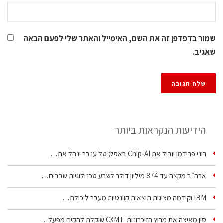
שמור בדפדפן זה את השם, האימייל והאתר שלי לפעם הבאה
שאגיב.
הידיעות הנקראות ביותר
רוני פרידמן יוביל את Chip‑AI באפל; טל ענבר ינהל את…
ארה״ב מקצה עד 874 מיליון דולר לשבע טכנולוגיות שבבים…
IBM וקידמה מציגות תוצאות קוונטיות מעבר ליכולת…
סין מאיצה את מרוץ הזיכרונות: CXMT שוקלת להקים מפעל…