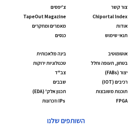
צור קשר
צ'יפסים
TapeOut Magazine
Chiportal Index
אודות
מאמרים ומחקרים
תנאי שימוש
כנסים
אוטומוטיב
בינה מלאכותית
בטחון, תעופה וחלל
‫טכנולוגיות ירוקות‬
‫יצור (‪(FABs‬‬
‫צב"ד‬
‫רכיבים‬ (IOT)
‫שבבים‬
‫תוכנות משובצות‬
‫תכנון אלק' (‪(EDA‬‬
‫‪FPGA‬‬
‫ ‪וזכרונות IPs‬‬
השותפים שלנו