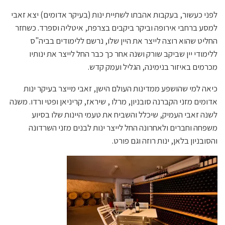
לפני כעשור, בעקבות אהבתו לשתיית ינות (בעיקר אדומים) יצא זאבי
למסע ברחבי אירופה וביקר ביקבים בצרפת, איטליה וספרד. כשחזר
החליט שהוא רוצה לייצר את היין שלו, נרשם ללימודים בביה"ס
ללימודי יין שביקב שורק ושנה אחר כך כבר החל לייצר את ינותיו
מכרמים באיזור בנימינה, הגליל ועמק קדש.
כיאה למי שהושפע ממדינות העולם הישן, זאבי מייצר בעיקר ינות
אדומים מזני הקברנה סובניון, מרלו , שיראז, קריניאן ופטי ורדו. משנה
לשנה זאבי העמיק, שיכלל והשביח את טעמי היינות שלו בסיוע
משפחה וחברים ולאחרונה החל לייצר ינות לבנים מזני השרדונה
והסובניון בלאן, ינות רוזה וגם פורט.