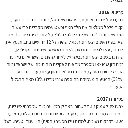
קריניאן 2016
צבעו סגול אדום, ארומות נפלאות של פטל, דובדבנים, גרגירי יער,
וקצת פלפל ממלאות את חלל האף וכשטועמים מקבלים פרי עשיר
וטוב של דובדבנים בשלים. ליין גוף בינוני-מלא וחומציות טובה. נראה
שארבעת השנים האחרונות כולל שהיה של 12 חודשים בחביות עץ אלון
צרפתי, עשו לו טוב והוא מוכן לשתיה ממש עכשיו. ינות הקריניאן,
שודרגו בשנים האחרונות בישראל לאחר שהיננים הישראלים גילו עד
כמה הזן שמוצאו מספרד מתאים לאקלים הים תיכוני של ישראל וכיום
הם מצליחים להפיק ממנו ינות נפלאים. היין עשוי מענבי קריניאן
(92%) המגיעים מעמיקם בתוספת ענבי מרלו (8%) מאיזור הגליל
המערבי.
פטי ורדו 2017
צבעו סגול עמוק נוטה לשחור. באף קיבלנו ארומות של פרחי סיגליות,
רימונים וצמחי תבלין. בחיך, טעמי שזיפים ודובדבנים בשלים, וניל עם
מעט ירקרקות נעימה. למרות גילו הצעיר (יחסית) היין עגול, טעים, בעל