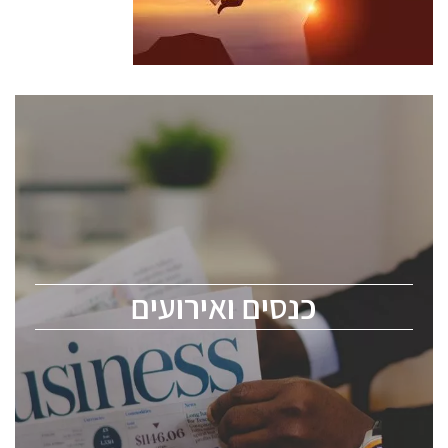
כנסים ואירועים
כנס ChipEx2026 יערך ב-12-13 במאי, 2026. הכנס מיועד
לכל העוסקים בתעשיית הסמיקונדקטור כולל מהנדסים,
מומחים מקצועיים ובכירים.
כנסים ואירועים
ChipEx2026 will be held on May 12-13, 2026. The
conference is intended for everyone involved in the
semiconductor industry, including engineers,
professional experts, and senior executives.