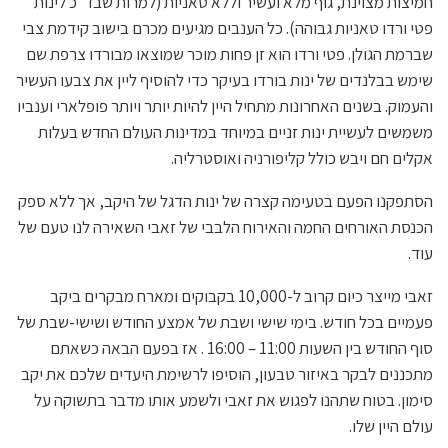
חמיצות מצוינת, גוף מלא ועשיר וללא טאניות (למרות שבד"כ לינות
פטי ורדו טאניות גבוהה). כל הענבים מגיעים מכרם בישוב קידמת צבי
שברמת הגולן. פטי ורדו הוא זן פחות מוכר שמוצאו מבורדו צרפת שם
שימש בבלנדים של ינות בורדו בעיקר כדי להוסיף ליין את צבעו העשיר
והעמוק. בשנים האחרונות מתחיל היין להיות יותר ויותר פופלארי וענביו
משמשים לעשיית ינות זניים במיוחד במדינות העולם החדש בעלות
אקלים חם ויבש כולל קליפורניה ואוסטרליה.
הסתפקנו הפעם בטעימה קצרה של ינות הדגל של היקב, אך ללא ספק
הכנסת האורחים החמה והאירוח הלבבי של זאבי השאירה לנו טעם של
עוד.
זאבי מייצר כיום קרוב ל-10,000 בקבוקים ומארח מבקרים ביקב
פעמיים בכל חודש. בימי שישי ושבת של אמצע החודש ושישי-שבת של
סוף החודש בין השעות 11:00 – 16:00 . אז בפעם הבאה כשאתם
מתכננים לבקר באיזור טבעון, הוסיפו לרשימת היעדים שלכם את יקב
סימון. בטוח שתהנו לפגוש את זאבי ולשמע אותו מדבר בתשוקה על
עולם היין שלו.