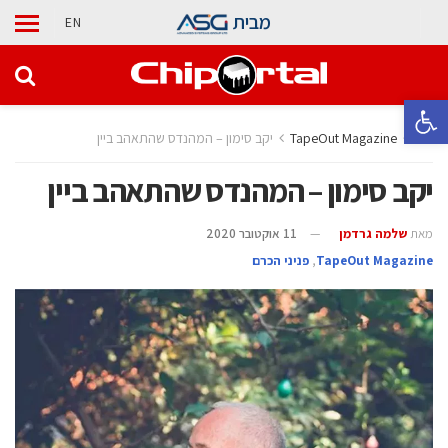
מבית
EN
פתח סרגל נגישות
בית
TapeOut Magazine
יקב סימון – המהנדס שהתאהב ביין
יקב סימון – המהנדס שהתאהב ביין
מאת
שלמה גרדמן
11 אוקטובר 2020
TapeOut Magazine
,
פניני הכרם