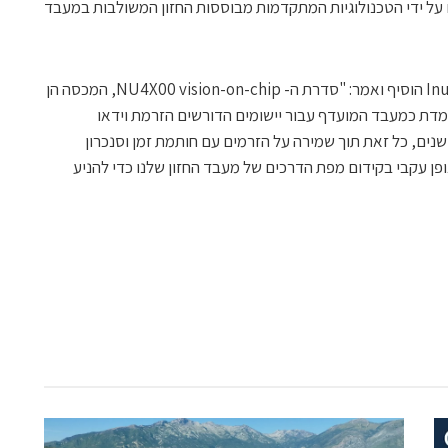
מסדרת Varjo XR-4 משופרים על ידי הטכנולוגיות המתקדמות מבוססות החזון המשולבות במעבד
שלמה גדות, מנכ"ל ומייסד שותף של Inuitive הוסיף ואמר: "סדרת ה- NU4X00 vision-on-chip, המכסה הן
ומדת כמעבד המועדף עבור יישומים הדורשים הזרמת וידאו
נים, כל זאת תוך שמירה על הזרמים עם חותמת זמן וסנכרון
פן עקבי בקידום מפת הדרכים של מעבד החזון שלנו כדי להניע