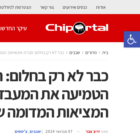
אודות
כנסים ואירועים
צור קשר
הצטרפות לניוזלטר
עיקר החדשו
פתח סרגל נגישות
בית
מדורים
‫שבבים‬
כבר לא רק בחלום: חברת אינואיטיב הטמ
כבר לא רק בחלום: ח
הטמיעה את המעבד
המציאות המדומה של rjo
מאת
יריב צבר
07 פברואר 2024
|
‫שבבים‬
,
צ'יפסים