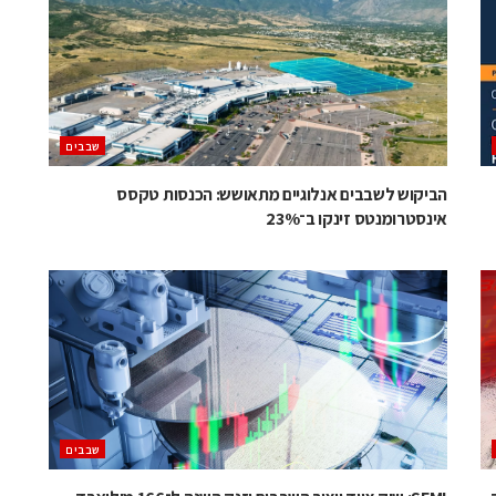
‫שבבים‬
הביקוש לשבבים אנלוגיים מתאושש: הכנסות טקסס
אינסטרומנטס זינקו ב־23%
‫שבבים‬