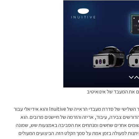
מעבד NU4100 vision-on-chip הוא הדור השלישי של סדרת מעבדי הראייה של Inuitive והוא אידיאלי עבור
שומי רובוטיקה, מל"טים, VR ו-Edge-AI הדורשים צבירה, עיבוד, אריזה והזרמה של חיישנים מרובים. הוא
ור משקפי XR, רובוטים ויישומים אחרים שחשים ומנתחים את הסביבה באמצעות שש, שמונה
תנות לפעולה בזמן אמת על סמך הקלט הזה. הביצועים המעולים