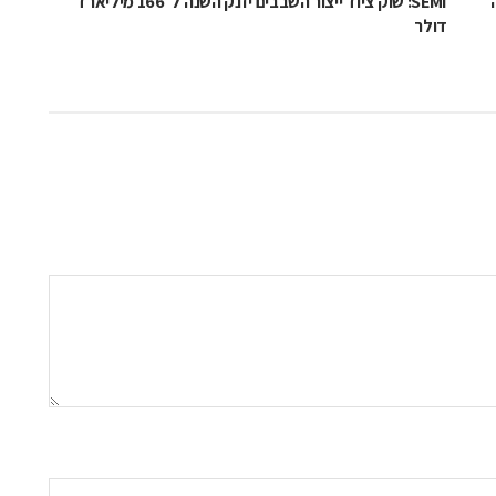
SEMI: שוק ציוד ייצור השבבים יזנק השנה ל־166 מיליארד
דולר