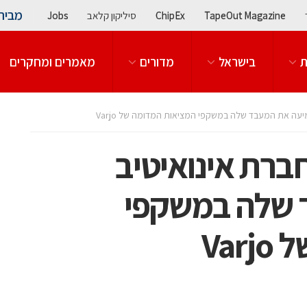
מבית
TapeOut Magazine
ChipEx
סיליקון קלאב
Jobs
ת
בישראל
מדורים
מאמרים ומחקרים
יעה את המעבד שלה במשקפי המציאות המדומה של Varjo
ברת אינואיטיב
 שלה במשקפי
Va