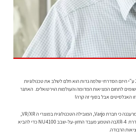
מאז הוקדמה חברת אינואיטיב בשנת 2012 ע"י היזם הסדרתי שלמה גדות הוא חלם לשלב את טכנולוגיות
מים לתחום המציאות המדומה והעולמות הוירטואלים. האתגר
ו האנלסיטים אבל בסוף זה קרה!
השבוע הכריזה חברת השבבים אינואיטיב מרעננה כי חברת Varjo, המובילה הטכנולוגית במוצרי ה VR/XR,
הכריזה לאחרונה על משקפי הדור הבא מסדרת XR-4בה הוטמע מעבד החזון-על-שבב NU4100 כדי להביא
יאות הרבודה.