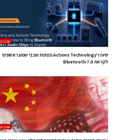
‫שבבים‬
סיוה ו־Actions Technology מציגות שבבי שמע ראשונים
לקראת Bluetooth 7.0
‫שבבים‬