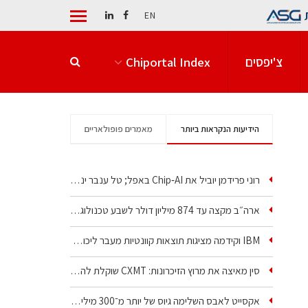
EN
צ'יפסים
Chiportal Index
הידיעות הנקראות ביותר
מאמרים פופולאריים
רוני פרידמן יוביל את Chip‑AI באפל; טל ענבר ינהל את…
ארה״ב מקצה עד 874 מיליון דולר לשבע טכנולוגיות שבבים…
IBM וקידמה מציגות תוצאות קוונטיות מעבר ליכולת…
סין מאיצה את מרוץ הזיכרונות: CXMT שוקלת להקים מפעל…
אקסייט לאבס השלימה גיוס של יותר מ־300 מיליון דולר…