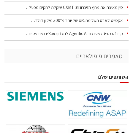
סין מאיצה את מרוץ הזיכרונות: CXMT שוקלת להקים מפעל…
אקסייט לאבס השלימה גיוס של יותר מ־300 מיליון דולר…
קיידנס מציגה מערכת Agentic AI לתכנון מעגלים מודפסים…
מאמרים פופולאריים
השותפים שלנו