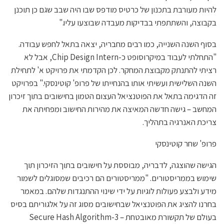
להיות מעורבת בתכנון של כרטיס מודפס שבו היה שבב שגם כן תוכנן
בקבוצה, והשתתפתי בבדיקות מעבדה שבוצעו עליו."
בסוף השנה השנייה, כמו רבים מחבריה, יצאה בתאל לחפש עבודה.
"התחלתי לעבוד במיקרוסופט כ-Chip Design Intern, אבל לא
רציתי להתנתק מקבוצת המחקר. לכן הקדמתי את פרויקט א' לתחילת
השנה השלישית ועשיתי אותו בהנחייתו של פרופ' קוטינסקי." בפרויקט
זה הדגימה בתאל את הפוטנציאל העצום הטמון בחישובים בתוך זיכרון
המחשב – גישה חדשה המאיצה את מהירות החישוב ומפחיתה את
צריכת האנרגיה בתהליך.
פרופ' שחר קוטינסקי
הגישה שהוצגה, לדבריה, מבוססת על חישובים בתוך הזיכרון תוך
שימוש בממריסטורים. "ממריסטורים הם רכיבים שמסוגלים לשמור
מידע ולבצע פעולות לוגיות על ידי שינוי ההתנגדות שלהם. במאמר
בחרנו להציג את הפוטנציאל שבחישובים מסוג זה על אלגוריתם בסיס
בעולם של תקשורת מאובטחת – Secure Hash Algorithm-3