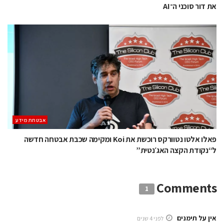
את דור סוכני ה־AI
אבטחת מידע
פאלו אלטו נטוורקס רוכשת את Koi ומקימה שכבת אבטחה חדשה
ל“נקודת הקצה האג׳נטית”
Comments
1
אין על תימנים
לפני 4 שנים