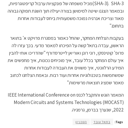
(SHA-3). SHA-3מכיל משפחה של פונקציות ערבול קריפטוגרפיות,
ובמאמר הצגנו שיטה למימושן בצורה יעילה תוך השגת תפוקה גבוהה
מאוד וצריכת אנרגיה נמוכה משמעותית ביחס לעבודות אחרות
בתחום."
בעקבות הצלחת המחקר, שהחל כאמור במסגרת פרויקט א' בתואר
הראשון, עבדה בתאל קשה על הפיכתו למאמר מדעי. בכך עזרו לה
פרופ' קוטינסקי, רוני רונן ואוריאן לייטרסדורף "שהדריכו אותי להבין
איך עולם המחקר בכלל עובד, איך מוכיחים נכונות, איך מחפשים את
המידע הרלוונטי, איך משווים את העבודה לעבודות אחרות
שמשתמשות בטכנולוגיות אחרות ועוד רבות. ובאמת הצלחנו לכתוב
מאמר שמציג תוצאות מרשימות."
המאמר הוגש והתקבל לכנס IEEE International Conference on
Modern Circuits and Systems Technologies (MOCAST)
2022, שנערך בברמן, גרמניה.
Tags:
בתאל עובד
הטכניון