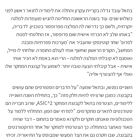
בתאל עובד גדלה בקריית עקרון והחלה את לימודיה לתואר ראשון לפני
כשלוש שנים. עוד בשנה הראשונה החליטה להגיש מועמדות למלגה
יוקרתית, ולשם כך נדרשה לה המלצה מפרופסור בטכניון. לדבריה,
"באותו שלב לא הכרתי אישית שום פרופסור, אז החלטתי לפנות
לפרופ' שחר קוטינסקי שהעביר את 'מערכות ספרתיות ומבנה
המחשב', הקורס הראשון שחשף אותי לעולם החומרה. שלחתי לו מייל,
ואומנם לא קיבלתי המלצה למלגה – הרי הוא באמת לא הכיר אותי
אישית – אבל קיבלתי הצעה טובה יותר: לשמוע על קבוצת המחקר שלו
ואולי אף להצטרף אליה."
השניים נפגשו, ובתאל שמעה "על הדברים המטורפים שהם עושים
בקבוצה. כמובן שרציתי להיות חלק מזה." כך, בתחילת השנה השנייה
ללימודים, הצטרפה בתאל לקבוצת המחקר ASIC^2, שרוב חבריה הם
סטודנטים לתארים מתקדמים. "למדתי שם המון. התחלתי ללמוד על
הטכנולוגיות שאנחנו חוקרים ולקרוא מאמרים בתחום – דבר שהיה
מאוד מאתגר בהתחלה. כך הצטרפתי למחקר של אחד הדוקטורנטים
בקבוצה, שבו חקרנו גם את הצד המעשי שמבוסס על התיאוריה. זכיתי