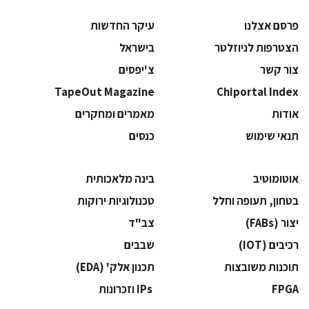
פרסם אצלנו
עיקר החדשות
הצטרפות לניוזלטר
בישראל
צור קשר
צ'יפסים
TapeOut Magazine
Chiportal Index
אודות
מאמרים ומחקרים
תנאי שימוש
כנסים
אוטומוטיב
בינה מלאכותית
בטחון, תעופה וחלל
‫טכנולוגיות ירוקות‬
‫יצור (‪(FABs‬‬
‫צב"ד‬
‫רכיבים‬ (IOT)
‫שבבים‬
‫תוכנות משובצות‬
‫תכנון אלק' (‪(EDA‬‬
‫‪FPGA‬‬
‫ ‪וזכרונות IPs‬‬