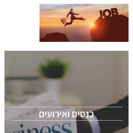
כנסים ואירועים
כנס ChipEx2026 יערך ב-12-13 במאי, 2026. הכנס מיועד
לכל העוסקים בתעשיית הסמיקונדקטור כולל מהנדסים,
מומחים מקצועיים ובכירים.
כנסים ואירועים
ChipEx2026 will be held on May 12-13, 2026. The
conference is intended for everyone involved in the