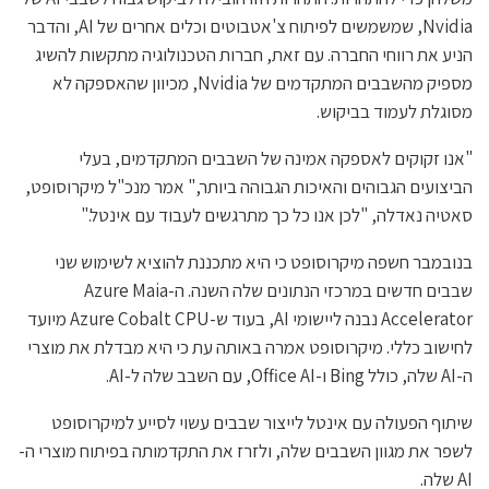
Nvidia, שמשמשים לפיתוח צ'אטבוטים וכלים אחרים של AI, והדבר
הניע את רווחי החברה. עם זאת, חברות הטכנולוגיה מתקשות להשיג
מספיק מהשבבים המתקדמים של Nvidia, מכיוון שהאספקה לא
מסוגלת לעמוד בביקוש.
"אנו זקוקים לאספקה אמינה של השבבים המתקדמים, בעלי
הביצועים הגבוהים והאיכות הגבוהה ביותר," אמר מנכ"ל מיקרוסופט,
סאטיה נאדלה, "לכן אנו כל כך מתרגשים לעבוד עם אינטל."
בנובמבר חשפה מיקרוסופט כי היא מתכננת להוציא לשימוש שני
שבבים חדשים במרכזי הנתונים שלה השנה. ה-Azure Maia
Accelerator נבנה ליישומי AI, בעוד ש-Azure Cobalt CPU מיועד
לחישוב כללי. מיקרוסופט אמרה באותה עת כי היא מבדלת את מוצרי
ה-AI שלה, כולל Bing ו-Office AI, עם השבב שלה ל-AI.
שיתוף הפעולה עם אינטל לייצור שבבים עשוי לסייע למיקרוסופט
לשפר את מגוון השבבים שלה, ולזרז את התקדמותה בפיתוח מוצרי ה-
AI שלה.