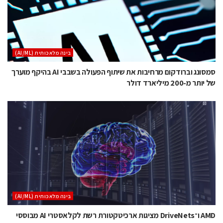
בינה מלאכותית (AI/ML)
סמסונג וברודקום מרחיבות את שיתוף הפעולה בשבבי AI בהיקף מוערך
של יותר מ-200 מיליארד דולר
בינה מלאכותית (AI/ML)
AMD ו־DriveNets מציגות ארכיטקטורת רשת לקלאסטרי AI מבוססי