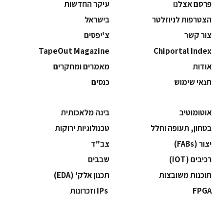
פרסם אצלנו
עיקר החדשות
הצטרפות לניוזלטר
בישראל
צור קשר
צ'יפסים
TapeOut Magazine
Chiportal Index
אודות
מאמרים ומחקרים
תנאי שימוש
כנסים
אוטומוטיב
בינה מלאכותית
בטחון, תעופה וחלל
‫טכנולוגיות ירוקות‬
‫יצור (‪(FABs‬‬
‫צב"ד‬
‫רכיבים‬ (IOT)
‫שבבים‬
‫תוכנות משובצות‬
‫תכנון אלק' (‪(EDA‬‬
‫‪FPGA‬‬
‫ ‪וזכרונות IPs‬‬