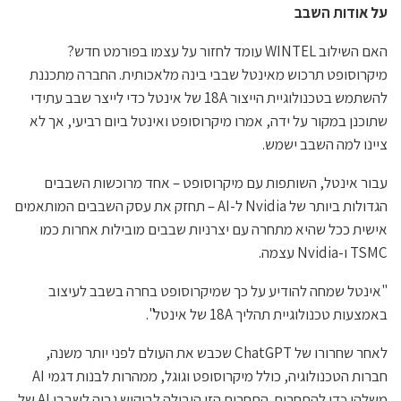
על אודות השבב
האם השילוב WINTEL עומד לחזור על עצמו בפורמט חדש?
מיקרוסופט תרכוש מאינטל שבבי בינה מלאכותית. החברה מתכננת
להשתמש בטכנולוגיית הייצור 18A של אינטל כדי לייצר שבב עתידי
שתוכנן במקור על ידה, אמרו מיקרוסופט ואינטל ביום רביעי, אך לא
ציינו למה השבב ישמש.
עבור אינטל, השותפות עם מיקרוסופט – אחד מרוכשות השבבים
הגדולות ביותר של Nvidia ל-AI – תחזק את עסק השבבים המותאמים
אישית ככל שהיא מתחרה עם יצרניות שבבים מובילות אחרות כמו
TSMC ו-Nvidia עצמה.
"אינטל שמחה להודיע על כך שמיקרוסופט בחרה בשבב לעיצוב
באמצעות טכנולוגיית תהליך 18A של אינטל".
לאחר שחרורו של ChatGPT שכבש את העולם לפני יותר משנה,
חברות הטכנולוגיה, כולל מיקרוסופט וגוגל, ממהרות לבנות דגמי AI
משלהן כדי להתחרות. התחרות הזו הובילה לביקוש גבוה לשבבי AI של