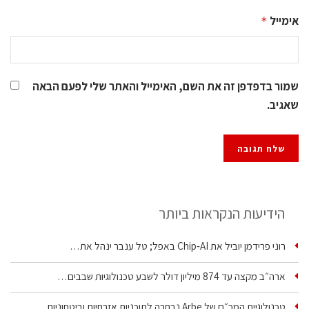
אימייל
*
שמור בדפדפן זה את השם, האימייל והאתר שלי לפעם הבאה
שאגיב.
הידיעות הנקראות ביותר
רוני פרידמן יוביל את Chip‑AI באפל; טל ענבר ינהל את…
ארה״ב מקצה עד 874 מיליון דולר לשבע טכנולוגיות שבבים…
טכנולוגיית המכ״ם של Arbe נבחרה לתוכניות אזרחיות וביטחוניות