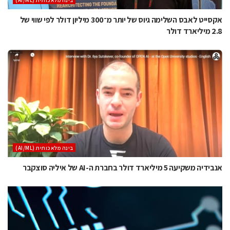
אקסייט לאבס השלימה גיוס של יותר מ־300 מיליון דולר לפי שווי של
2.8 מיליארד דולר
בינה מלאכותית (AI/ML)
אנבידיה משקיעה 5 מיליארד דולר בחברת ה-AI של איליה סוצקבר