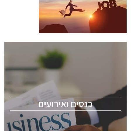
כנסים ואירועים
כנס ChipEx2026 יערך ב-12-13 במאי, 2026. הכנס מיועד
לכל העוסקים בתעשיית הסמיקונדקטור כולל מהנדסים,
מומחים מקצועיים ובכירים.
כנסים ואירועים
ChipEx2026 will be held on May 12-13, 2026. The
conference is intended for everyone involved in the
semiconductor industry, including engineers,