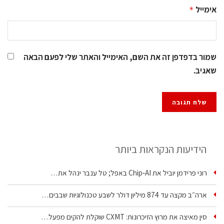
אימייל
*
שמור בדפדפן זה את השם, האימייל והאתר שלי לפעם הבאה
שאגיב.
הידיעות הנקראות ביותר
רוני פרידמן יוביל את Chip‑AI באפל; טל ענבר ינהל את…
ארה״ב מקצה עד 874 מיליון דולר לשבע טכנולוגיות שבבים…
סין מאיצה את מרוץ הזיכרונות: CXMT שוקלת להקים מפעל…