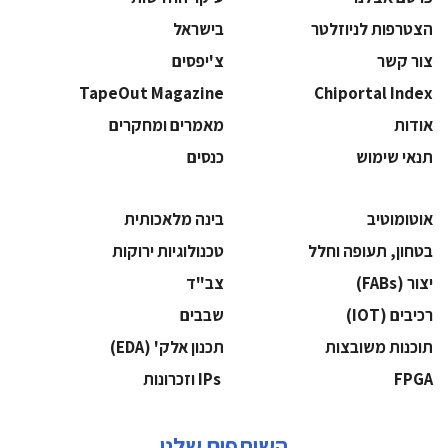
הצטרפות לניוזלטר
בישראל
צור קשר
צ'יפסים
TapeOut Magazine
Chiportal Index
אודות
מאמרים ומחקרים
תנאי שימוש
כנסים
אוטומוטיב
בינה מלאכותית
בטחון, תעופה וחלל
‫טכנולוגיות ירוקות‬
‫יצור (‪(FABs‬‬
‫צב"ד‬
‫רכיבים‬ (IOT)
‫שבבים‬
‫תוכנות משובצות‬
‫תכנון אלק' (‪(EDA‬‬
‫‪FPGA‬‬
‫ ‪וזכרונות IPs‬‬
השותפים שלנו