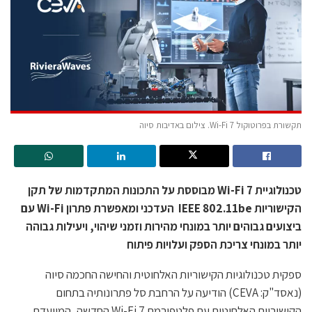
תקשורת בפרוטוקול Wi-Fi 7. צילום באדיבות סיוה
טכנולוגיית Wi-Fi 7 מבוססת על התכונות המתקדמות של תקן
הקישוריות IEEE 802.11be העדכני ומאפשרת פתרון Wi-Fi עם
ביצועים גבוהים יותר במונחי מהירות וזמני שיהוי, ויעילות גבוהה
יותר במונחי צריכת הספק ועלויות פיתוח
ספקית טכנולוגיות הקישוריות האלחוטית והחישה החכמה סיוה
(נאסד"ק: CEVA) הודיעה על הרחבת סל פתרונותיה בתחום
הקישוריות האלחוטית עם פלטפורמת Wi-Fi 7 החדשה, המיועדת