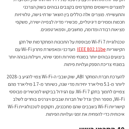
למוצרים ויישומים מתקדמים בקצבים גבוהים בשוק הצרכני
והתעשייתי. מוצרים אלה כוללים בין השאר שרתי גישה, טלוויזיות
חכמות וממירים דיגיטליים, מכשירי מדיה לצפייה ישירה, משקפי
מציאות רבודה ומדומה, מחשבים, וסמארטפונים.
טכנולוגיית Wi-Fi 7 מבוססת על התכונות המתקדמות של תקן
הקישוריות
IEEE 802.11be
העדכני ומאפשרת פתרון Wi-Fi עם
ביצועים גבוהים יותר במונחי מהירות וזמני שיהוי, ויעילות גבוהה יותר
במונחי צריכת הספק ועלויות פיתוח.
להערכת חברת המחקר ABI, שוק שבבי ה-Wi-Fi צפוי להגיע ב-2028
ליותר מ-5.1 מיליארד יחידות מדי שנה, כשיותר מ-1.7 מיליארד מהם
צפויים לתמוך בתקן Wi-Fi 7. עם הגידול בביקוש למכשירים מבוססי
Wi-Fi, מספר הולך וגדל של חברות שבבים ויצרנים בוחרים לשלב
קישוריות Wi-Fi בשבבים שהם מתכננים, וזקוקים לטכנולוגיית Wi-Fi
איכותית כדי להפחית את זמני ועלויות הפיתוח.