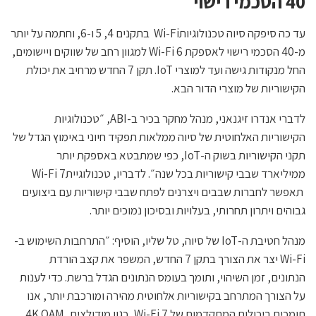
40 הסכמי רישוי
עד כה סיפקה סיוה טכנולוגיותWi-Fi בתקנים 4, 5 ו-6, וחתמה על יותר
מ-40 הסכמי רישוי לאספקת Wi-Fi 6 למגוון רחב של שווקים ויישומים,
החל מנקודות גישה ועד למוצרי IoT. תקן 7 החדש מרחיב את יכולת
הקישוריות של מוצרי הדור הבא.
לדברי אנדרו זיגנאני, מנהל מחקר בכיר ב-ABI, ״טכנולוגיות
הקישוריות האלחוטית של סיוה ממלאות תפקיד חיוני באימוץ הגדל של
תקני הקישוריות בשוק ה-IoT, כפי שמתבטא באספקת יותר
ממיליארד שבבי קישוריות בכל שנה״. לדבריו, טכנולוגייתWi-Fi 7
תאפשר לחברות שבבים ויצרנים לפתח שבבי קישוריות עם ביצועים
גבוהים ויתרון תחרותי, בעלויות ובסיכון נמוכים יותר.
מנהל חטיבת ה-IoT של סיוה, טל שליו, הוסיף: ״התרחבות השימוש ב-
Wi-Fi יצר את הצורך בתקן 7 החדש, המשפר את קצב הורדת
הנתונים, זמן השיהוי, ותומך בעומס הנתונים הגדל ברשת. כדי לענות
על הצורך המתרחב בקישוריות אלחוטית מהירה ומורכבת יותר, אנו
תומכים ביכולות המתקדמות של Wi-Fi 7, כגון מודולצית 4K QAM,