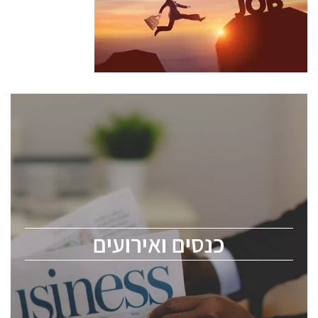
כנסים ואירועים
כנס ChipEx2026 יערך ב-12-13 במאי, 2026. הכנס מיועד
לכל העוסקים בתעשיית הסמיקונדקטור כולל מהנדסים,
מומחים מקצועיים ובכירים.
כנסים ואירועים
ChipEx2026 will be held on May 12-13, 2026. The
conference is intended for everyone involved in the
semiconductor industry, including engineers,