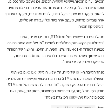
חכמים, ערים חכמות ויישומי תשתית חכמים, וכן מעקב אחר נכסים,
אוטומציה במפעלים, חקלאות חכמה וניטור סביבתי. הוא גם מתאים
ליישומי מעקב כמו איתור בעלי חיים, ילדים ומבוגרים, מעקב בטיחותי
אחר עובדים מרחוק, מעקב אחר ציוד וכלי עבודה חשמליים,
ולוגיסטיקה חכמה.
מנהל חטיבת היישומים של STMicro, דומניקו אריגו, אמר:
״טכנולוגיית הקישוריות הסלולרית למוצרי IoT של סיוה היתה בחירה
מצוינת למודול ה-NB-IoT שלנו. הפיתוח, התכנון והייצור של המודול
דרש שיתוף פעולה צמוד ותמיכה הנדסית ברמה הגבוהה ביותר,
שסופקו במלואן על ידי סיוה״.
מנהל חטיבת ה-IoT של סיוה, טל שליו, הוסיף: ״אנו גאים בשיתוף
הפעולה הצמוד עם STMicro בהרחבת ביצועי הקישוריות הסלולרית
ויעילות צריכת ההספק בשוק ה-IoT. המודול המרשים של STMicro
תוכנן במיוחד לענות על הדרישות המחמירות בשוק התעשייתי ואנו
מצפים לראות את יישומו המוצלח בשטח״.
Tags:
STMicroelectronics
סיוה