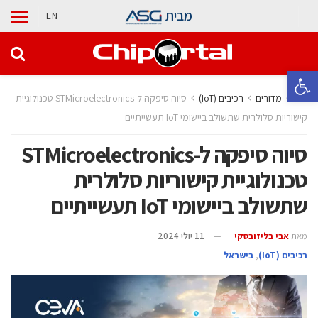
מבית
EN
פתח סרגל נגישות
בית
מדורים
‫רכיבים‬ (IoT)
סיוה סיפקה ל-STMicroelectronics טכנולוגיית
קישוריות סלולרית שתשולב ביישומי IoT תעשייתיים
סיוה סיפקה ל-STMicroelectronics
טכנולוגיית קישוריות סלולרית
שתשולב ביישומי IoT תעשייתיים
מאת
אבי בליזובסקי
11 יולי 2024
‫רכיבים‬ (IoT)
,
בישראל