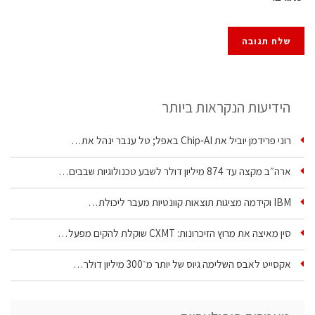
הידיעות הנקראות ביותר
רוני פרידמן יוביל את Chip‑AI באפל; טל ענבר ינהל את…
ארה״ב מקצה עד 874 מיליון דולר לשבע טכנולוגיות שבבים…
IBM וקידמה מציגות תוצאות קוונטיות מעבר ליכולת…
סין מאיצה את מרוץ הזיכרונות: CXMT שוקלת להקים מפעל…
אקסייט לאבס השלימה גיוס של יותר מ־300 מיליון דולר…