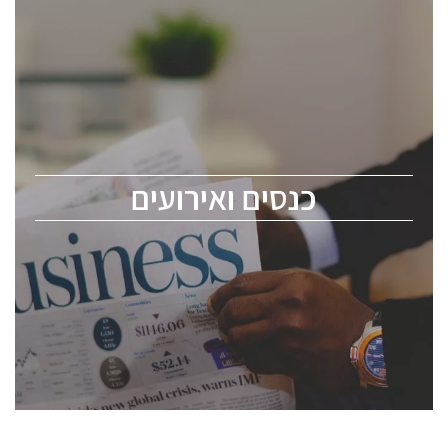
כנסים ואירועים
כנס ChipEx2026 יערך ב-12-13 במאי, 2026. הכנס מיועד
לכל העוסקים בתעשיית הסמיקונדקטור כולל מהנדסים,
מומחים מקצועיים ובכירים.
כנסים ואירועים
ChipEx2026 will be held on May 12-13, 2026. The
conference is intended for everyone involved in the
semiconductor industry, including engineers,
professional experts, and senior executives.
לחץ לפרטים