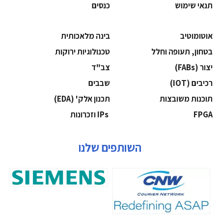
תנאי שימוש
כנסים
אוטומוטיב
בינה מלאכותית
בטחון, תעופה וחלל
‫טכנולוגיות ירוקות‬
‫יצור (‪(FABs‬‬
‫צב"ד‬
‫רכיבים‬ (IOT)
‫שבבים‬
‫תוכנות משובצות‬
‫תכנון אלק' (‪(EDA‬‬
‫‪FPGA‬‬
‫ ‪וזכרונות IPs‬‬
השותפים שלנו