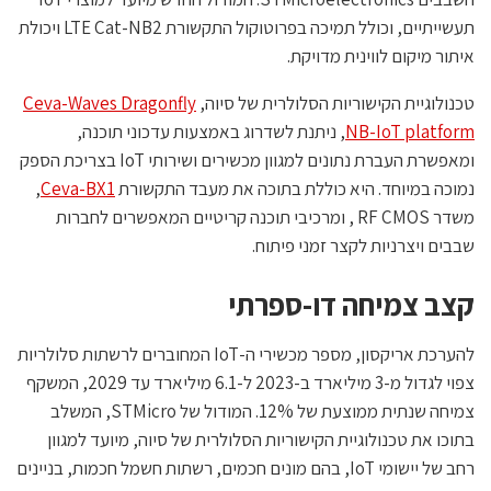
תעשייתיים, וכולל תמיכה בפרוטוקול התקשורת LTE Cat-NB2 ויכולת
איתור מיקום לווינית מדויקת.
טכנולוגיית הקישוריות הסלולרית של סיוה,
Ceva-Waves Dragonfly
NB-IoT platform
, ניתנת לשדרוג באמצעות עדכוני תוכנה,
ומאפשרת העברת נתונים למגוון מכשירים ושירותי IoT בצריכת הספק
נמוכה במיוחד. היא כוללת בתוכה את מעבד התקשורת
Ceva-BX1
,
משדר RF CMOS , ומרכיבי תוכנה קריטיים המאפשרים לחברות
שבבים ויצרניות לקצר זמני פיתוח.
קצב צמיחה דו-ספרתי
להערכת אריקסון, מספר מכשירי ה-IoT המחוברים לרשתות סלולריות
צפוי לגדול מ-3 מיליארד ב-2023 ל-6.1 מיליארד עד 2029, המשקף
צמיחה שנתית ממוצעת של 12%. המודול של STMicro, המשלב
בתוכו את טכנולוגיית הקישוריות הסלולרית של סיוה, מיועד למגוון
רחב של יישומי IoT, בהם מונים חכמים, רשתות חשמל חכמות, בניינים