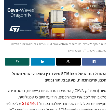
סיוה סיפקה ליצרנית השבבים STMicroelectronics טכנולוגיית קישוריות סלולרית
שתשולב ביישומי IoT תעשייתיים
המודול החדש של STMicro מיועד בין השאר ליישומי חשמל
חכם, ערים חכמות, מעקב ואיתור נכסים
סיוה (נאסד"ק: CEVA), המספקת טכנולוגיות קישוריות, חישה ובינה
מלאכותית למכשירי קצה חכמים, הודיעה היום כי טכנולוגיית
הקישוריות הסלולרית שפיתחה שולבה במודול
ST87M01
של יצרנית
השבבים STMicroelectronics. המודול החדש מיועד למוצרי IoT