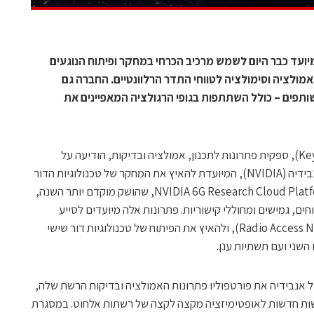
מיועד כבר היום לשמש מרכיב הכרחי במחקר ופיתוח הנוגעים
אמולציה וסימולציה לטווחי התדר הרלוונטיים. החברה גם
פים – כולל השתתפות בגופי הרגולציה המאפיינים את
קיסייט טכנולוגיות (Keysight Technologies), ספקית פתרונות לתכנון, אמולציה ובדיקות, הודיעה על
הצטרפותה לפלטפורמת הענן של חברת אנבידיה (NVIDIA), המיועדת להאיץ את המחקר של טכנולוגיות הדור
השישי (6G). מיזם הענן של אנבידיה – NVIDIA 6G Research Cloud Platform, שהושק מוקדם יותר השנה,
ונות מבוססי AI, שהם פתוחים, גמישים ומחוללי קישוריות. פתרונות אלה מיועדים לסייע
בפיתוח של טכנולוגיות RAN (ר"ת Radio Access Network), ולהאיץ את הפיתוח של טכנולוגיות דור שישי
השני ועם תשתיות ענן.
 אנבידיה את פורטפוליו פתרונות האמולציה ובדיקות הרשת שלה,
ישות חדשות לאופטימיזציה מקצה לקצה של רשתות אלחוט. במסגרת