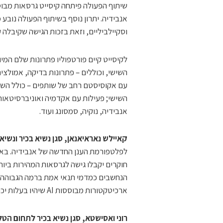
שיתוף הפעולה פיתחה קיסייט גרסאות מבו
אנבידיה. יתרון נוסף בשיתוף הפעולה נובע 
וסקיילביליים, וזאת בזכות הגישה שקיבלה קיסייט ל
לקיסייט קיים פורטפוליו פתרונות שלם המי
השישי, וכוללים – פתרונות בדיקה, אמולצי
עם אקוסיסטם רחב של שותפים – כולל השת
השישי; פעילות עם אקדמיה ואוניברסיטאות
אנבידיה, נוקיה, סמסונג ועוד.
קאיילש נאראיאנאן, סגן נשיא בכיר ונשי
לפלטפורמת הענן החדשה של אנבידיה. באמ
חוקרים יקבלו גישה לגרסאות המהירות ביות
הנחשבים כמדמי תנאי אמת ברמה הגבוהה ביו
ארכיטקטורות מבוססות AI שיהיו בעלות יכולות לבצע אופטימיזציה למערכות התקשורת של הדור הבא".
רוני ואסישטא, סגן נשיא בכיר לתחום הט