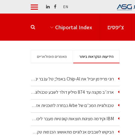
EN
צ'יפסים
Chiportal Index
הידיעות הנקראות ביותר
מאמרים פופולאריים
רוני פרידמן יוביל את Chip‑AI באפל; טל ענבר ינהל את…
ארה״ב מקצה עד 874 מיליון דולר לשבע טכנולוגיות שבבים…
טכנולוגיית המכ״ם של Arbe נבחרה לתוכניות אזרחיות וביטחוניות
IBM וקידמה מציגות תוצאות קוונטיות מעבר ליכולת…
הביקוש לשבבים אנלוגיים מתאושש: הכנסות טקסס…