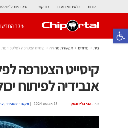
אודות
כנסים ואירועים
צור קשר
הצטרפות לניוזלטר
עיקר החדשו
פתח סרגל נגישות
בית
מדורים
תקשורת מהירה
קיסייט הצטרפה לפלטפורמת הענ
קיסייט הצטרפה לפל
אנבידיה לפיתוח יכול
מאת
אבי בליזובסקי
13 אוגוסט 2024
|
תקשורת מהירה
,
עי