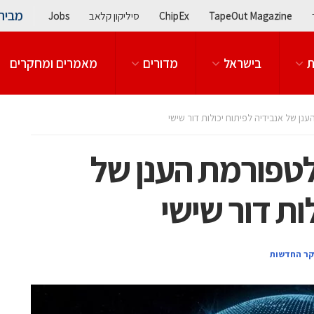
מבית
TapeOut Magazine
ChipEx
סיליקון קלאב
Jobs
ת
בישראל
מדורים
מאמרים ומחקרים
ן של אנבידיה לפיתוח יכולות דור שישי
טפורמת הענן של
ות דור שישי
קר החדשות