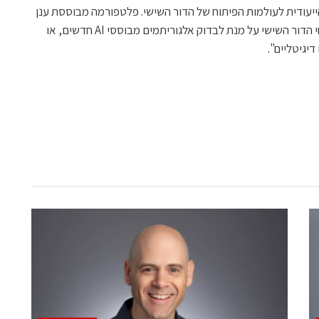
יעודית לעולמות הפיתוח של הדור השישי. פלטפורמה מבוססת ענן
פתוחה ומודולארית זו נחוצה לחוקרי ומפתחי הדור השישי על מנת לבדוק אלגוריתמים מבוססי AI חדשים, או
יגיטליים".