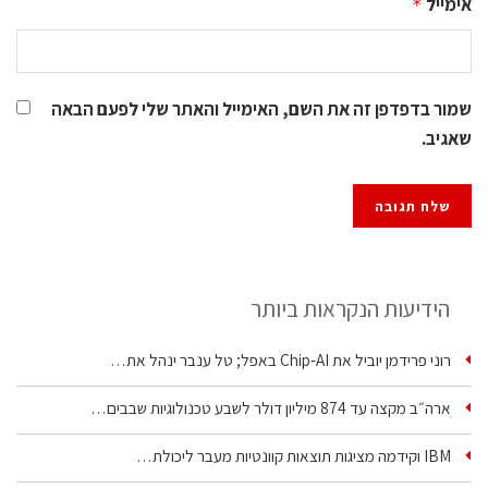
אימייל
*
שמור בדפדפן זה את השם, האימייל והאתר שלי לפעם הבאה
שאגיב.
הידיעות הנקראות ביותר
רוני פרידמן יוביל את Chip‑AI באפל; טל ענבר ינהל את…
ארה״ב מקצה עד 874 מיליון דולר לשבע טכנולוגיות שבבים…
IBM וקידמה מציגות תוצאות קוונטיות מעבר ליכולת…