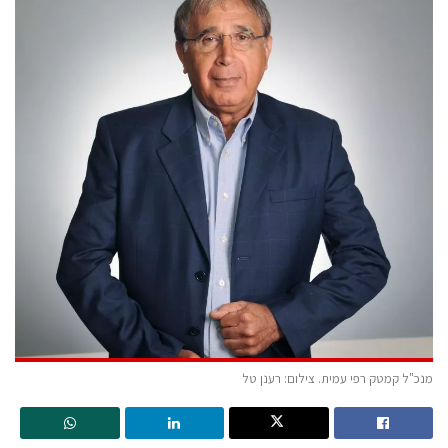
מנכ"ל קמטק רפי עמית. צילום: רענן טל