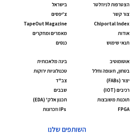
הצטרפות לניוזלטר
בישראל
צור קשר
צ'יפסים
TapeOut Magazine
Chiportal Index
אודות
מאמרים ומחקרים
תנאי שימוש
כנסים
אוטומוטיב
בינה מלאכותית
בטחון, תעופה וחלל
‫טכנולוגיות ירוקות‬
‫יצור (‪(FABs‬‬
‫צב"ד‬
‫רכיבים‬ (IOT)
‫שבבים‬
‫תוכנות משובצות‬
‫תכנון אלק' (‪(EDA‬‬
‫‪FPGA‬‬
‫ ‪וזכרונות IPs‬‬
השותפים שלנו