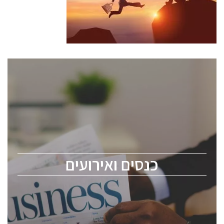
כנסים ואירועים
כנס ChipEx2026 יערך ב-12-13 במאי, 2026. הכנס מיועד
לכל העוסקים בתעשיית הסמיקונדקטור כולל מהנדסים,
מומחים מקצועיים ובכירים.
כנסים ואירועים
ChipEx2026 will be held on May 12-13, 2026. The
conference is intended for everyone involved in the
semiconductor industry, including engineers,
professional experts, and senior executives.