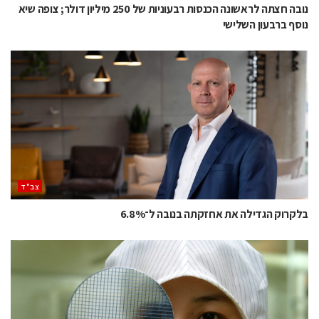
נובה חצתה לראשונה הכנסות רבעוניות של 250 מיליון דולר; צופה שיא
נוסף ברבעון השלישי
‫צב"ד‬
בלקרוק הגדילה את אחזקתה בנובה ל־6.8%