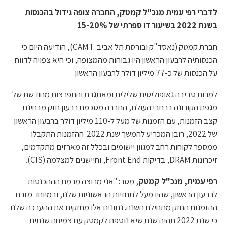
לדברי רפי עמית מנכ"ל קמטק, החברה צופה גידול בהכנסות
בשנת 2022 בשיעור דו ספרתי של 15-20%
חברת קמטק (נאסד"ק ובורסת תל אביב: CAMT), הודיעה היום כי
הכנסותיה לרבעון הראשון היו גבוהות מהמצופה, וכי היא צפויה לדווח
על הכנסות של כ-77 מיליון דולר לרבעון הראשון.
למרות סביבה גאופוליטית שלילית ומאתגרת והתפרצות מחודשת של
מגפת הקורונה ברחבי העולם, החברה מסכמת רבעון חזק מבחינת
קצב הזמנות, עם הזמנות של מעל ל-110 מיליון דולר ברבעון הראשון
של 2022, רובן המכריע להמשך שנת 2022. ההזמנות התקבלו
ממספר לקוחות רחב למגוון יישומים ובכלל זה מארזים מתקדמים,
זיכרונות DRAM, בדיקות Front End, וחיישנים למצלמה (CIS).
רפי עמית, מנכ"ל קמטק
, מסר: "אני מרוצה מרמת הההכנסות
לרבעון הראשון, שהיו מעל לתחזיות הראשוניות שלנו, ובמיוחד מזרם
ההזמנות החזק מתחילת השנה. נתונים אלו מחזקים את ההערכה שלנו
כי שנת 2022 תהיה שנת שיא נוספת לקמטק עם צמיחה שנתית