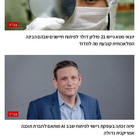
‫צב"ד‬
יוצאי מטא גייסו 21 מיליון דולר לפיתוח חיישנים שבהם הבינה
המלאכותית קובעת מה למדוד
‫צב"ד‬
סיוה זכתה בעסקת רישוי לפיתוח שבב AI מותאם לחברת תוכנה
אמריקנית גדולה