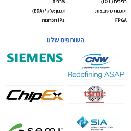
‫רכיבים‬ (IOT)
‫שבבים‬
‫תוכנות משובצות‬
‫תכנון אלק' (‪(EDA‬‬
‫‪FPGA‬‬
‫ ‪וזכרונות IPs‬‬
השותפים שלנו