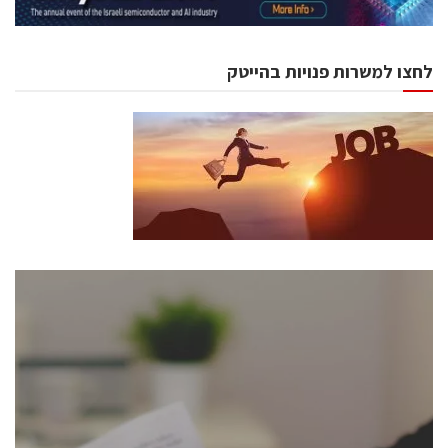
לחצו למשרות פנויות בהייטק
כנסים ואירועים
כנס ChipEx2026 יערך ב-12-13 במאי, 2026. הכנס מיועד
לכל העוסקים בתעשיית הסמיקונדקטור כולל מהנדסים,