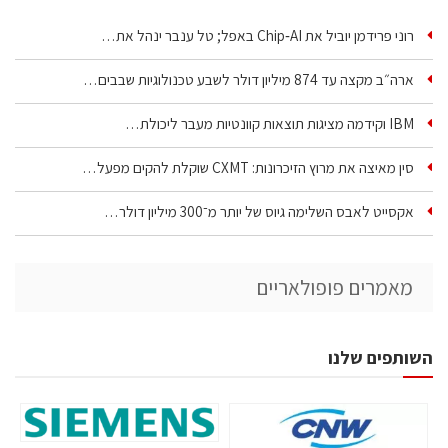
רוני פרידמן יוביל את Chip‑AI באפל; טל ענבר ינהל את…
ארה״ב מקצה עד 874 מיליון דולר לשבע טכנולוגיות שבבים…
IBM וקידמה מציגות תוצאות קוונטיות מעבר ליכולת…
סין מאיצה את מרוץ הזיכרונות: CXMT שוקלת להקים מפעל…
אקסייט לאבס השלימה גיוס של יותר מ־300 מיליון דולר…
מאמרים פופולאריים
השותפים שלנו