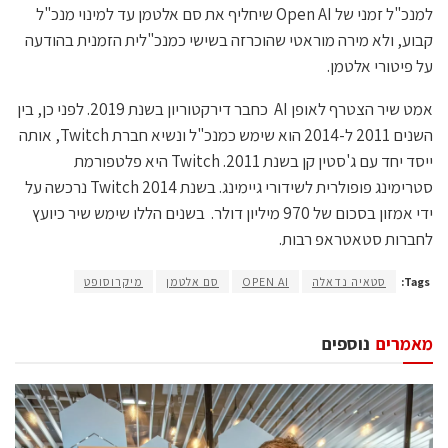
למנכ"ל זמני של Open AI שיחליף את סם אלטמן עד למינוי מנכ"ל
קבוע, ולא מירה מוראטי שהוכרזה בשישי כמנכ"לית הזמנית בהודעה
על פיטורי אלטמן.
אמט שיר הצטרף לאופן AI כחבר דירקטוריון בשנת 2019. לפני כן, בין
השנים 2011 ל-2014 הוא שימש כמנכ"ל ונשיא חברת Twitch, אותה
ייסד יחד עם ג'סטין קן בשנת 2011. Twitch היא פלטפורמת
סטרימינג פופולרית לשידורי גיימינג. בשנת 2014 Twitch נרכשה על
ידי אמזון בסכום של 970 מיליון דולר. בשנים הללו שימש שיר כיועץ
לחברות סטאטראפ רבות.
Tags:
סטאיה נדאלה
OPEN AI
סם אלטמן
מיקרוסופט
מאמרים
נוספים