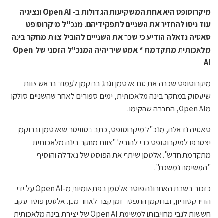
מיקרוסופט היא אחת המשקיעות הגדולות ב- Open AI ונציגיה
עוד ניסו להחזיר את השניים לתפקידיהם. מנכ"ל מיקרוסופט
סאטיה נדאלה הודיע כי שכר את השנייים להוביל צוות מחקר בינה
מלאכותית מתקדמת * אמט שיר יהיה המנכ"ל הזמני של Open
AI
מיקרוסופט שכרה את סם אלטמן וגרג ברוקמן לעמוד בראש צוות
שיעסוק במחקר בינה מלאכותית, ימים ספורים לאחר שהשניים סולקו
מOpen AI, החברה שהקימו.
סאטיה נדאלה, מנכ"ל מיקרוסופט, כתב בטוויטר שאלטמן וברוקמן
יצטרפו למיקרוסופט כדי להוביל "צוות מחקר בינה מלאכותית
מתקדמת חדש". אלטמן שיתף את הפוסט של נאדלה והוסיף
"המשימה נמשכת".
כזכור בשבת האחרונה פוטר אלטמן בפתאומיות מ-Open AI על ידי
הדירקטוריון, וברוקמן התפטר זמן קצר לאחר מכן. אלטמן פוטר עקב
חששות לגבי מחויבותו למשימת Open AI של יצירת בינה מלאכותית