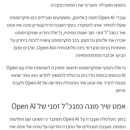
בטוחה ומועילה והעדיף את רווחיות החברה.
עובדי Open AI תמכו באלטמן, ומשקיעים מובילים כמו מיקרוסופט
שקלו להחזיר אותו לתפקידו. בסוף השבת הדירקטוריון מינה את אמט
שיר כמנכ"ל זמני. תוך שעות ממינויו, נדאלה הודיע שמיקרוסופט
שכרה את אלטמן וברוקמן. בכך מיקרוסופט עשויה לזכות ביתרון על
מתחרות בגיוס מהנדסי בינה מלאכותית מOpen AI, שרבים מהם
הביעו אכזבה מההתפתחויות.
נדאלה הוסיף שמיקרוסופט תישאר מחויבת לשותפות שלה עם Open
AI ובטוחה במפת הדרכים וביכולת להמשיך לחדש. הוא אמר שהוא
מצפה להכיר את אמט שיר וההנהלה החדשה של Open AI ולעבוד
איתם.
אמט שיר מונה כמנכ"ל זמני של Open AI
בתוך הטלטלה שעברה על Open AI הסתבר כי השתנו שם החלטות
נוספות. מועצת המנהלים של החברה הודיעה על מינויו של אמט שיר