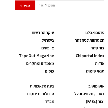
פרסם אצלנו
עיקר החדשות
הצטרפות לניוזלטר
בישראל
צור קשר
צ'יפסים
TapeOut Magazine
Chiportal Index
אודות
מאמרים ומחקרים
תנאי שימוש
כנסים
אוטומוטיב
בינה מלאכותית
בטחון, תעופה וחלל
‫טכנולוגיות ירוקות‬
‫יצור (‪(FABs‬‬
‫צב"ד‬