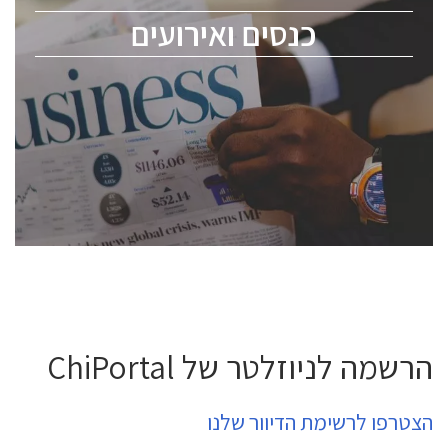
מומחים מקצועיים ובכירים.
כנסים ואירועים
ChipEx2026 will be held on May 12-13, 2026. The
conference is intended for everyone involved in the
semiconductor industry, including engineers,
professional experts, and senior executives.
לחץ לפרטים
הרשמה לניוזלטר של ChiPortal
הצטרפו לרשימת הדיוור שלנו