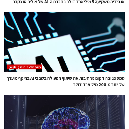
אנבידיה משקיעה 5 מיליארד דולר בחברת ה-AI של איליה סוצקבר
בינה מלאכותית (AI/ML)
סמסונג וברודקום מרחיבות את שיתוף הפעולה בשבבי AI בהיקף מוערך
של יותר מ-200 מיליארד דולר