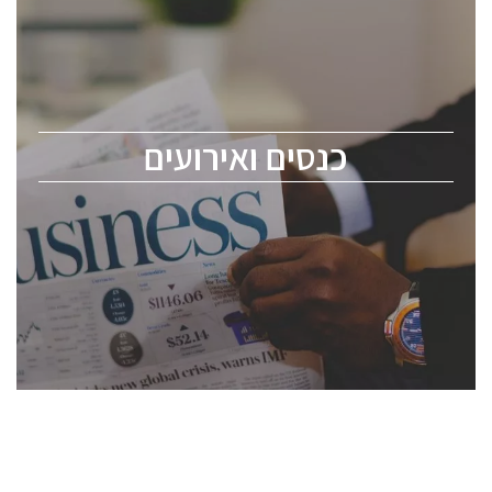
כנסים ואירועים
כנס ChipEx2026 יערך ב-12-13 במאי, 2026. הכנס מיועד
לכל העוסקים בתעשיית הסמיקונדקטור כולל מהנדסים,
מומחים מקצועיים ובכירים.
כנסים ואירועים
ChipEx2026 will be held on May 12-13, 2026. The
conference is intended for everyone involved in the
semiconductor industry, including engineers,
professional experts, and senior executives.
לחץ לפרטים