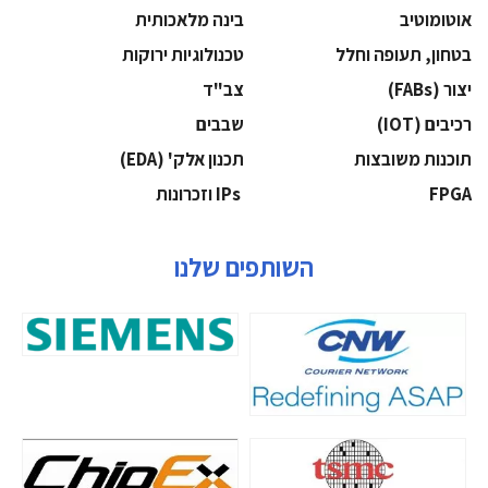
אוטומוטיב
בינה מלאכותית
בטחון, תעופה וחלל
‫טכנולוגיות ירוקות‬
‫יצור (‪(FABs‬‬
‫צב"ד‬
‫רכיבים‬ (IOT)
‫שבבים‬
‫תוכנות משובצות‬
‫תכנון אלק' (‪(EDA‬‬
‫‪FPGA‬‬
‫ ‪וזכרונות IPs‬‬
השותפים שלנו