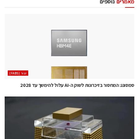
מאמרים
נוספים
‫יצור (‪(FABS‬‬
סמסונג: המחסור בזיכרונות לשוק ה-AI עלול להימשך עד 2028