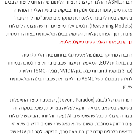
חברת ASML ההולנדית, יצרנית ציוד הליתוגרפיה החיוני לייצור שבבים
מתקדמים, עומדת בפני זינוק חד בביקושים בשל העלייה המהירה
בשימוש במודלי בינה מלאכותית מתקדמים מסוג "מודלי חשיבה"
(Reasoning Models). דגמים אלה מייצרים דרישה עצומה ליכולות
עיבוד, תוך הפחתת עלויות השימוש בבינה מלאכותית בצורה דרמטית.
כך קובע אתר האנליסטים סיקינג אלפא
.
החברה מחזיקה במונופול אסטרטגי בתחום ציוד הליתוגרפיה
בטכנולוגיית EUV, המאפשרת ייצור שבבים ברזולוציה נמוכה במיוחד
(עד 3 ננומטר). חברות ענק כגון NVIDIA, גוגל ו-TSMC תלויות
לחלוטין במכונות של ASML כדי לייצר את שבבי הבינה המלאכותית
שלהן.
הפרדוקס של ג'בונס (Jevons Paradox), שמסביר כיצד התייעלות
בשימוש במשאב מביאה דווקא לעלייה בצריכתו, פועל במקרה זה
בצורה קיצונית: ככל שהשימוש ב-AI נעשה זול יותר, הביקוש ליכולות
עיבוד דווקא מתגבר, משום שהוא מאפשר יישומים חדשים שלא היו
כדאיים כלכלית קודם לכן. כתוצאה מכך, הביקוש למכונות EUV של