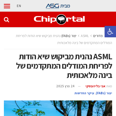
מבית
EN
פתח סרגל נגישות
בית
מדורים
ASML נהנית מביקוש שיא הודות לפריחת
המודלים המתקדמים של בינה מלאכותית
ASML נהנית מביקוש שיא הודות
לפריחת המודלים המתקדמים של
בינה מלאכותית
מאת
אבי בליזובסקי
24 מרץ 2025
‫יצור (‪(FABs‬‬
,
עיקר החדשות