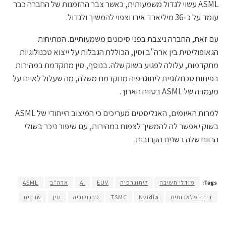
ASML עשוי לגדול משמעותית, כאשר צבר ההזמנות של החברה כבר
עומד על כ-36 מיליארד אירו וצפוי להמשיך ולגדול.
עם זאת, החברה ניצבת בפני סיכונים משמעותיים. המתיחות
הגאופוליטית בין ארה"ב וסין, הכוללת הגבלות על ייצוא טכנולוגיות
מתקדמות, עלולה לפגוע בשוק שלה. בנוסף, סין מתקדמת במהירות
בפיתוח טכנולוגיית ליתוגרפיה מתקדמת משלה, מה שעלול לאיים על
מעמדה של ASML בטווח הארוך.
למרות האיומים, האנליסטים מעריכים כי המיצוב הייחודי של ASML
בשוק יאפשר לה להמשיך לצמוח במהירות, עם שיפור ניכר בשולי
הרווח שלה בשנים הקרובות.
Tags:
מודלי חשיבה
ליתוגרפיה
EUV
AI
ארה"ב
ASML
בינה מלאכותית
Nvidia
TSMC
טכנולוגיה
סין
שבבים