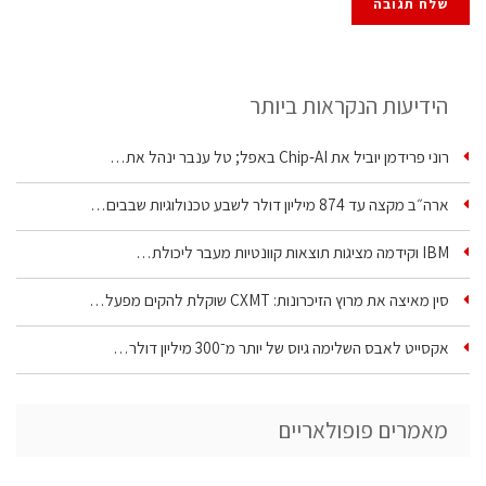
הידיעות הנקראות ביותר
רוני פרידמן יוביל את Chip‑AI באפל; טל ענבר ינהל את…
ארה״ב מקצה עד 874 מיליון דולר לשבע טכנולוגיות שבבים…
IBM וקידמה מציגות תוצאות קוונטיות מעבר ליכולת…
סין מאיצה את מרוץ הזיכרונות: CXMT שוקלת להקים מפעל…
אקסייט לאבס השלימה גיוס של יותר מ־300 מיליון דולר…
מאמרים פופולאריים