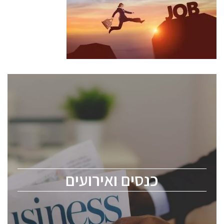
כנסים ואירועים
כנס ChipEx2026 יערך ב-12-13 במאי, 2026. הכנס מיועד
לכל העוסקים בתעשיית הסמיקונדקטור כולל מהנדסים,
מומחים מקצועיים ובכירים.
כנסים ואירועים
ChipEx2026 will be held on May 12-13, 2026. The
conference is intended for everyone involved in the
semiconductor industry, including engineers,