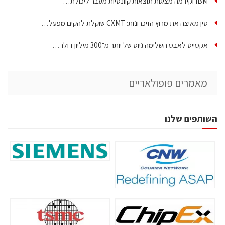
IBM וקידמה מציגות תוצאות קוונטיות מעבר ליכולת…
סין מאיצה את מרוץ הזיכרונות: CXMT שוקלת להקים מפעל…
אקסייט לאבס השלימה גיוס של יותר מ־300 מיליון דולר…
מאמרים פופולאריים
השותפים שלנו