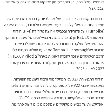
דו חמצני מכלי רכב, בין היתר למימון פרויקטי תשתית שבהן משולבים
שבבי V2X.
יחידות התקשורת לצידי הדרך של Yunex יותקנו ברשת הכבישים של
משרד התחבורה של קולורדו, בעיר טאמפה בפלורידה, בכביש האגרה
(Turnpike) של פלורידה ובכביש 4 חוצה פלורידה (I-4). יחידות
התקשורת RSU2X הן גם מרכיב מרכזי בפיילוטים של מעבדת המחקר
ההנדסית של מחלקת התחבורה של פלורידה והרשות לכבישים
מהירים שלTampa Hillsborough המבצעת פיילוט בתחום כלי
הרכב המקושרים שזכה להכרה לאומית בארה"ב (THEA CV Pilot).
פריסת הפתרון כבר מתבצעת אך התקנות נוספות יתבצעו בין סתיו
2022 לאביב 2023.
יחידות התקשורת RSU2X המתקדמות ורבות העוצמה הפועלות
באמצעות שבבי V2X של אוטוטוקס יכולות לחבר ולהזרים נתונים
מכבישים ראשיים, כבישים צדדיים ומסלולי אופניים. הם מהווים
מרכיב מרכזי באפליקציות תחבורה שיתופית חכמה (C-ITS)
ואפליקציות של כבישים מקושרים שמספקים כיום לשוק פתרונות