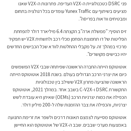
פני DSRC כטכנולוגיית ה-V2X העדיפה. פתרונות ה-V2X שאנו
מציעים בשיתוף עם Yunex Traffic עומדים בכל רגולציה בתחום
ומבטיחים וודאות בפריסה".
זיס הוסיף: "ממשלת ארה"ב הקצתה 6.4 מיליארד דולר להפחתת
הפליטות של דו תחמוצת הפחמן מכלי רכב ולתשתית V2X יש תפקיד
מרכזי במהלך זה. על מקבלי ההחלטות לוודא שכל הכבישים החדשים
יהיו כבישים מקושרים".
אוטוטוקס הייתה החברה הראשונה שפיתחה שבבי V2X המשמשים
כיום את יצרני הרכב הגדולים בעולם. בשנת 2018 אוטוטוקס הייתה
הראשונה שהציעה פתרון V2X ששילב בין טכנולוגיות
התקשורת DSRC ו-C-V2X בשבב אחד. במהלך 2021, אוטוטוקס
הכפילה את כמות יצרניות הרכב (OEMs) שאיתן היא עובדת לשש
יצרניות, והכפילה את צבר ההזמנות שלה ל-200 מיליון דולר.
אוטוטוקס מסייעת לצמצם תאונות דרכים ולשפר את זרימת התנועה
באמצעות מערכי שבבים. שבב ה-V2X של אוטוטוקס הוא החיישן