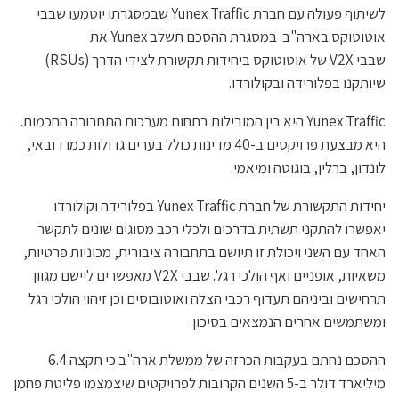
לשיתוף פעולה עם חברת Yunex Traffic שבמסגרתו יוטמעו שבבי
אוטוטוקס בארה"ב. במסגרת ההסכם תשלב Yunex את
שבבי V2X של אוטוטוקס ביחידות תקשורת לצידי הדרך (RSUs)
שיותקנו בפלורידה ובקולורדו.
Yunex Traffic היא בין המובילות בתחום מערכות התחבורה החכמות.
היא מבצעת פרויקטים ב-40 מדינות כולל בערים גדולות כמו דובאי,
לונדון, ברלין, בוגוטה ומיאמי.
יחידות התקשורת של חברת Yunex Traffic בפלורידה וקולורדו
יאפשרו להתקני תשתית בדרכים ולכלי רכב מסוגים שונים לתקשר
האחד עם השני ויכולת זו תיושם בתחבורה ציבורית, מכוניות פרטיות,
משאיות, אופניים ואף הולכי רגל. שבבי V2X מאפשרים ליישם מגוון
תרחישים וביניהם תעדוף רכבי הצלה ואוטובוסים וכן זיהוי הולכי רגל
ומשתמשים אחרים הנמצאים בסיכון.
ההסכם נחתם בעקבות הכרזה של ממשלת ארה"ב כי תקצה 6.4
מיליארד דולר ב-5 השנים הקרובות לפרויקטים שיצמצמו פליטת פחמן