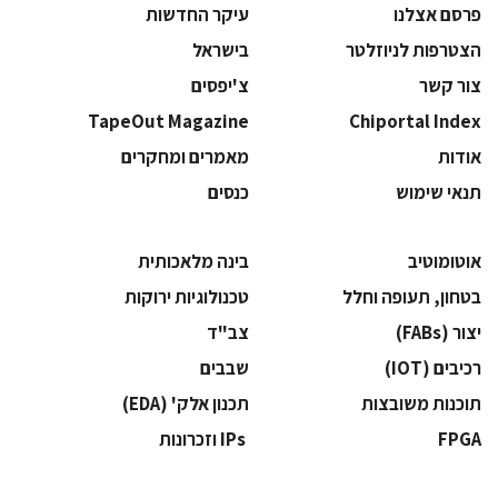
פרסם אצלנו
עיקר החדשות
הצטרפות לניוזלטר
בישראל
צור קשר
צ'יפסים
TapeOut Magazine
Chiportal Index
אודות
מאמרים ומחקרים
תנאי שימוש
כנסים
אוטומוטיב
בינה מלאכותית
בטחון, תעופה וחלל
‫טכנולוגיות ירוקות‬
‫יצור (‪(FABs‬‬
‫צב"ד‬
‫רכיבים‬ (IOT)
‫שבבים‬
‫תוכנות משובצות‬
‫תכנון אלק' (‪(EDA‬‬
‫‪FPGA‬‬
‫ ‪וזכרונות IPs‬‬