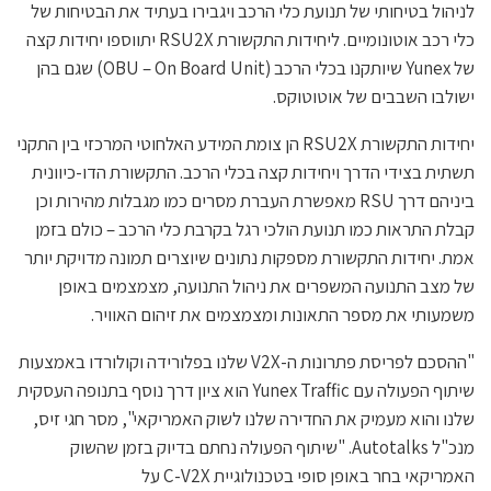
לניהול בטיחותי של תנועת כלי הרכב ויגבירו בעתיד את הבטיחות של
כלי רכב אוטונומיים. ליחידות התקשורת RSU2X יתווספו יחידות קצה
של Yunex שיותקנו בכלי הרכב (OBU – On Board Unit) שגם בהן
ישולבו השבבים של אוטוטוקס.
יחידות התקשורת RSU2X הן צומת המידע האלחוטי המרכזי בין התקני
תשתית בצידי הדרך ויחידות קצה בכלי הרכב. התקשורת הדו-כיוונית
ביניהם דרך RSU מאפשרת העברת מסרים כמו מגבלות מהירות וכן
קבלת התראות כמו תנועת הולכי רגל בקרבת כלי הרכב – כולם בזמן
אמת. יחידות התקשורת מספקות נתונים שיוצרים תמונה מדויקת יותר
של מצב התנועה המשפרים את ניהול התנועה, מצמצמים באופן
משמעותי את מספר התאונות ומצמצמים את זיהום האוויר.
"ההסכם לפריסת פתרונות ה-V2X שלנו בפלורידה וקולורדו באמצעות
שיתוף הפעולה עם Yunex Traffic הוא ציון דרך נוסף בתנופה העסקית
שלנו והוא מעמיק את החדירה שלנו לשוק האמריקאי", מסר חגי זיס,
מנכ"ל Autotalks. "שיתוף הפעולה נחתם בדיוק בזמן שהשוק
האמריקאי בחר באופן סופי בטכנולוגיית C-V2X על