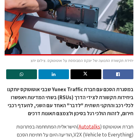
יחידת תקשורת התנועה של יונקס המבוססת על אוטוטוקס. צילום יחצ
במסגרת הסכם עם חברת Yunex Traffic שבבי אוטוטוקס יותקנו
ביחידות תקשורת לצידי הדרך (RSUs) בשתי המדינות ויאפשרו
לכלי רכב והתקני תשתית "לדבר" האחד עם השני, לתעדף רכבי
חירום, לזהות הולכי רגל בסיכון ולצמצם תאונות דרכים
חברת אוטוטוקס (
Autotalks
)הישראלית המתחתמה בפתרונות
V2X (Vehicle to Everything),הודיעה היום על חתימת הסכם