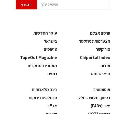
פרסם אצלנו
עיקר החדשות
הצטרפות לניוזלטר
בישראל
צור קשר
צ'יפסים
TapeOut Magazine
Chiportal Index
אודות
מאמרים ומחקרים
תנאי שימוש
כנסים
אוטומוטיב
בינה מלאכותית
בטחון, תעופה וחלל
‫טכנולוגיות ירוקות‬
‫יצור (‪(FABs‬‬
‫צב"ד‬
‫רכיבים‬ (IOT)
‫שבבים‬