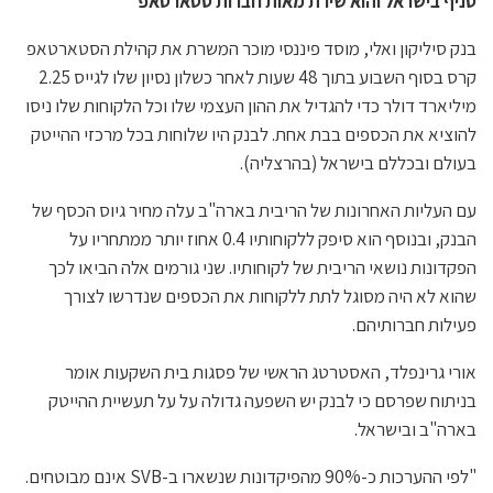
סניף בישראל והוא שירת מאות חברות סטארטאפ
בנק סיליקון ואלי, מוסד פיננסי מוכר המשרת את קהילת הסטארטאפ
קרס בסוף השבוע בתוך 48 שעות לאחר כשלון נסיון שלו לגייס 2.25
מיליארד דולר כדי להגדיל את ההון העצמי שלו וכל הלקוחות שלו ניסו
להוציא את הכספים בבת אחת. לבנק היו שלוחות בכל מרכזי ההייטק
בעולם ובכללם בישראל (בהרצליה).
עם העליות האחרונות של הריבית בארה"ב עלה מחיר גיוס הכסף של
הבנק, ובנוסף הוא סיפק ללקוחותיו 0.4 אחוז יותר ממתחריו על
הפקדונות נושאי הריבית של לקוחותיו. שני גורמים אלה הביאו לכך
שהוא לא היה מסוגל לתת ללקוחות את הכספים שנדרשו לצורך
פעילות חברותיהם.
אורי גרינפלד, האסטרטג הראשי של פסגות בית השקעות אומר
בניתוח שפרסם כי לבנק יש השפעה גדולה על על תעשיית ההייטק
בארה"ב ובישראל.
"לפי ההערכות כ-90% מהפיקדונות שנשארו ב-SVB אינם מבוטחים.