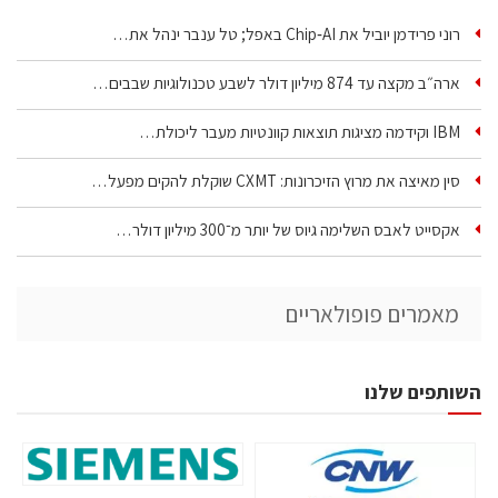
רוני פרידמן יוביל את Chip‑AI באפל; טל ענבר ינהל את…
ארה״ב מקצה עד 874 מיליון דולר לשבע טכנולוגיות שבבים…
IBM וקידמה מציגות תוצאות קוונטיות מעבר ליכולת…
סין מאיצה את מרוץ הזיכרונות: CXMT שוקלת להקים מפעל…
אקסייט לאבס השלימה גיוס של יותר מ־300 מיליון דולר…
מאמרים פופולאריים
השותפים שלנו