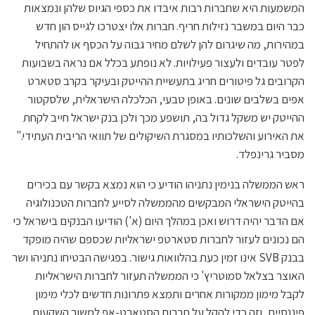
המשמעות היא שחברות רבות איבדו את כספי הגיוס שלהן ונמצאות
כבר היום במשבר נזילות חריף. חברות אלו יצטרכו לגייס הון חדש
במהירות, מה שיגרום להן לשלם מחיר גבוה על הכסף או להתחיל
לפטר עובדים ולעצור פעילויות. לא נופתע בכלל אם נראה בשבועות
הקרובים גל פיטורים חריג בתעשיית ההייטק ובעיקר בקרב סטארט
אפים בשלבים שונים. באופן טבעי, הכלכלה הישראלית, שלסקטור
ההייטק יש משקל גדול בה, תושפע מכך ולכן בנק ישראל חייב לקחת
את האירוע והשלכותיו במסגרת השיקולים של תוואי הריבית העתידי."
מסביר גרינפלד.
ראש הממשלה בנימין נתניהו הודיע כי הוא נמצא בקשר עם בכירים
בהייטק הישראלי המבקשים מהממשלה לסייע לחברות הטכנולוגיה
אם הדבר יהיה דרוש ואכן במהלך היום (א') הודיעו הבנקים בישראל כי
הם נכונים לעזור לחברות סטארטפ ישראליות שכספם שהיה מופקד
בבנק SVB אינו זמין כעת בהלוואות גישור. בפגישה הבטיחו נתניהו ושר
האוצר בצלאל סמוטריץ' כי הממשלה תעזור לחברות הישראליות
לקבל מימון ממקורות אחרים ותמצא פתרונות חדשים לכלי מימון
פיננסיים, וזה כדי להקל על חברות הסטארט-אפ למשוך השקעות