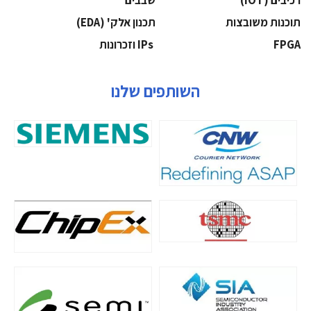
‫תוכנות משובצות‬
‫תכנון אלק' (‪(EDA‬‬
‫‪FPGA‬‬
‫ ‪וזכרונות IPs‬‬
השותפים שלנו