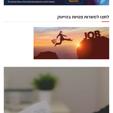
לחצו למשרות פנויות בהייטק
כנסים ואירועים
כנס ChipEx2026 יערך ב-12-13 במאי, 2026. הכנס מיועד
לכל העוסקים בתעשיית הסמיקונדקטור כולל מהנדסים,
מומחים מקצועיים ובכירים.