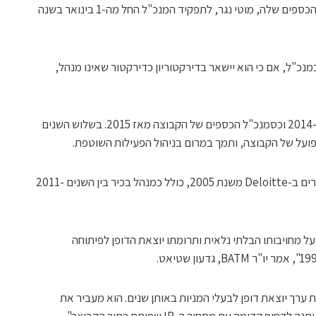
חברת באטמ (BATM) קידמה את סמנכ"ל הכספים שלה, מוטי נגר, לתפקיד המנכ"ל החל מה-1 בינואר בשנה
נכ"ל, אם כי הוא יישאר בדירקטוריון כדירקטור שאינו מנהל,
נגר הצטרף ל-BATM כסגן נשיא לכספים ב-2014 וכסמנכ"ל הכספים של הקבוצה מאז 2015. בשלוש השנים
ועל של הקבוצה, ותמך במרום בניהול הפעילות השוטפת.
לפני BATM, נגר מילא מספר תפקידים בכירים ב-Deloitte משנת 2005, כולל כמנהל בכיר בין השנים 2011-
על מחויבותו הבלתי נלאית ותרומתו יוצאת הדופן לפיתוחה
צוות של BATM סיפק יצירת ערך יוצאת דופן לבעלי המניות באותן שנים. הוא מעביר את