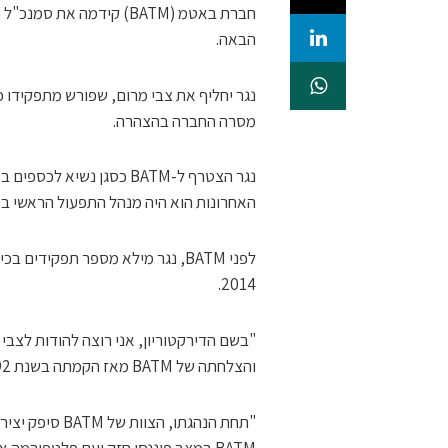
הבאה.
נגר יחליף את צבי מרום, שפורש מתפקידו כמ
מסרה החברה בהצהרה.
האחרונות הוא היה מנהל התפעול הראשי בפ
2014.
"בשם הדירקטוריון, אני רוצה להודות לצבי 
והצלחתה של BATM מאז הקמתה בשנת 1992", אמר יו"ר BATM, גדעון שטיאט.
"תחת הנהגתו, ה
BATM במצב פיננסי חזק ועם פלטפורמה איתנה לדחוף קדימה עם מסחור ה-IP שפותח בתוך הקבוצה".