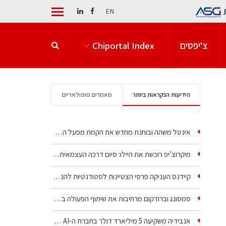
EN
צ'יפסים
Chiportal Index
הידיעות הנקראות ביותר
מאמרים פופולאריים
אינטל משהה ובוחנת מחדש את הקמת מפעל הענק שלה בקריית גת
מיקרוצ’יפ רוכשת את היילו: סיום דרכה העצמאית של אחת…
קיידנס העניקה פרסי הצטיינות לסטודנטיות להנדסת חשמל ופיזיקה
סמסונג וברודקום מרחיבות את שיתוף הפעולה בשבבי AI…
אנבידיה משקיעה 5 מיליארד דולר בחברת ה-AI של איליה סוצקבר