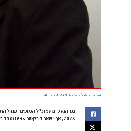
צבי מרום מנכ"ל באטמ היוצא. צילום יחצ
2023, אך יישאר דירקטור שאינו מנהל בפועל של BATM