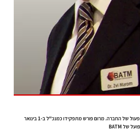
נגר הוא כיום סמנכ"ל הכספים ומנהל התפעול של החברה. מרום פורש מתפקידו כמנכ"ל ב-1 בינואר