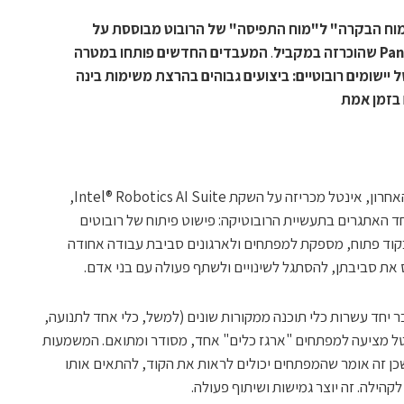
"מוח הבקרה" ל"מוח התפיסה" של הרובוט
מבוססת על
.
המעבדים החדשים פותחו במטרה
יישומים רובוטיים: ביצועים גבוהים בהרצת משימות בינה
 בזמן אמת
לצד השקת מעבדי פנתר לייק ביום חמישי האחרון, אינטל מכריזה על השקת Intel® Robotics AI Suite,
 האתגרים בתעשיית הרובוטיקה: פישוט פיתוח של רובוטים
וד פתוח, מספקת למפתחים ולארגונים סביבת עבודה אחודה
 את סביבתן, להסתגל לשינויים ולשתף פעולה עם בני אדם.
 יחד עשרות כלי תוכנה ממקורות שונים (למשל, כלי אחד לתנועה,
נטל מציעה למפתחים "ארגז כלים" אחד, מסודר ומתואם. המשמעות
ן זה אומר שהמפתחים יכולים לראות את הקוד, להתאים אותו
הילה. זה יוצר גמישות ושיתוף פעולה.