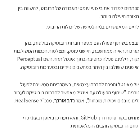
חים למדוד את ביצועי עומסי העבודה של הרובוט, להשוות בין
צורה היעילה ביותר.
לריים המאפשרים בנייה גמישה של יכולות הרובוט.
בצע בשיתוף פעולה עם מספר חברות רובוטיקה בולטות, בהן
תמחה בפיתוח מערכות ראייה ממוחשבת, חיישני עומק, ומצלמות חכמות המשולבות
בטכנולוגיות בינה מלאכותית מתקדמות. במקור, רילסנס פעלה כחטיבה בתוך אינטל תחת השם Perceptual
 של פיצול מאינטל והפכה לחברה עצמאית, כשמרביתה ממשיכה לפעול
רניה. "שיתוף הפעולה עם אינטל מאפשר לחברות רובוטיקה לעבור
ים מובנים ויכולות מוכחות", אמר
נדב
אורבך
, מנכ"ל RealSense.
Intel Robotics AI Suite זמינה כעת למפתחים בקוד פתוח דרך GitHub, והיא תעודכן באופן רבעוני כדי
חום הרובוטיקה והבינה המלאכותית.