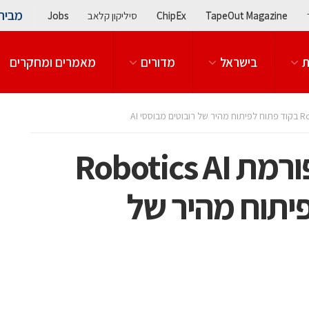
מבית
TapeOut Magazine
ChipEx
סיליקון קלאב
Jobs
ת
בישראל
מדורים
מאמרים ומחקרים
אינטל חושפת פלטפורמת Robotics AI
 לפיתוח מהיר של