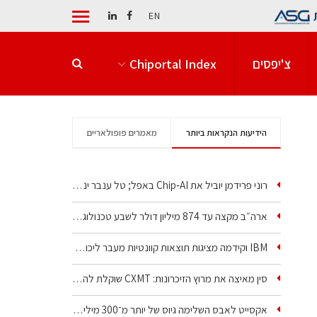
EN
צ'יפסים
Chiportal Index
הידיעות הנקראות ביותר
מאמרים פופולאריים
רוני פרידמן יוביל את Chip‑AI באפל; טל ענבר ינהל את…
ארה״ב מקצה עד 874 מיליון דולר לשבע טכנולוגיות שבבים…
IBM וקידמה מציגות תוצאות קוונטיות מעבר ליכולת…
סין מאיצה את מרוץ הזיכרונות: CXMT שוקלת להקים מפעל…
אקסייט לאבס השלימה גיוס של יותר מ־300 מיליון דולר…