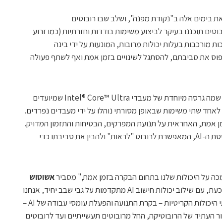
 בימים אלה ב"נקודת מפנה", ושלב שבו רובוטים
טים תוכננו בעיקר לביצוע משימות בודדות וחזרתיות (כמו זרוע
ת מורכבות בעלות יכולות מרובות, המונעות על ידי בינה
תפוס את סביבתם, להסתגל לשינויים בזמן אמת ואף לשתף פעולה
בליבה Intel® Robotics AI Suite אינטל שמה גרסה מיוחדת של מעבדי Intel® Core™ Ultra שמיועדים
אחד שתי משימות שבאופן מסורתי נוהלו על ידי מעבדים נפרדים.
אמת, האחראית על תנועת המפרקים, הבטיחות והתזמון המדויק.
השנייה היא מערכת הראייה והתפיסה מבוססת ה-AI, המאפשרת לרובוט "לראות" ולהבין את סביבתו כדי
ה על היכולות שלנו בתחום הבקרה בזמן אמת," מסביר
אשוטוש
, מהנדס שיווק טכני ל-AI באינטל. "כעת, עם שילוב יכולות חישוב AI מתקדמות על גבי שבב יחיד, אנחנו
מאפשרים לאקוסיסטם שלנו לאחד את שתי היכולות הקריטיות – בקרת התנועה והפעלת עומסי עבודה של AI –
 העתיד של הרובוטיקה, החל מרובוטים תעשייתיים ועד לרובוטים