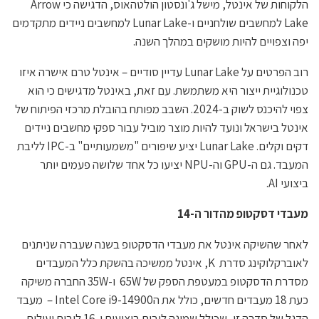
הלקוחות של אינטל, מישל ג'ונסטון הולטהאוס, הדגישה כי Arrow
Lake למחשבים שולחניים ו-Lunar Lake למחשבים ניידים מתקדמים
יפה וצפויים להיות מושקים במהלך השנה.
רוב הפרטים על Lunar Lake עדיין סודיים – אינטל טרם אישרה איזו
טכנולוגיית ייצור היא משתמשת. עם זאת, באינטל מדגישים כי הוא
צפוי להיכנס לשוק ב-2024. השבב מפותח בהובלת מרכזי הפיתוח של
אינטל בישראל ונועד להיות מוצר מוביל עבור ספקי מחשבים ניידים
דקים וקלים. Lunar Lake יציע שיפורים "משמעותיים" ב-IPC לליבת
המעבד. גם ה-GPU וה-NPU יציעו כל אחד שלושה פעמים יותר
ביצועי AI.
מעבדי דסקטופ מהדור ה-14
לאחר שהשיקה אינטל את מעבדי הדסקטופ בשנה שעברה שניתנים
לאוברקלוקינג סדרת K, אינטל ממשיכה בהשקת כלל המעבדים
מסדרת הדסקטופ במעטפת הספק של 65W ו-35W החברה משיקה
כעת 18 מעבדים חדשים, כולל את הIntel Core i9-14900 – מעבד
הדגל של סדרה זו, שכולל שמונה ליבות ביצועים ו-16 ליבות יעילות.