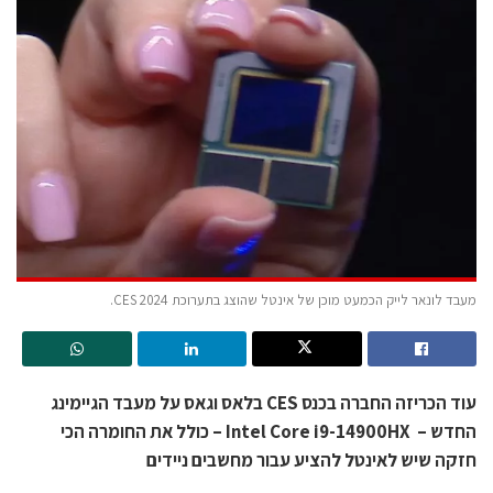
מעבד לונאר לייק הכמעט מוכן של אינטל שהוצג בתערוכת CES 2024.
עוד הכריזה החברה בכנס CES בלאס וגאס על מעבד הגיימינג
החדש – Intel Core i9-14900HX – כולל את החומרה הכי
חזקה שיש לאינטל להציע עבור מחשבים ניידים