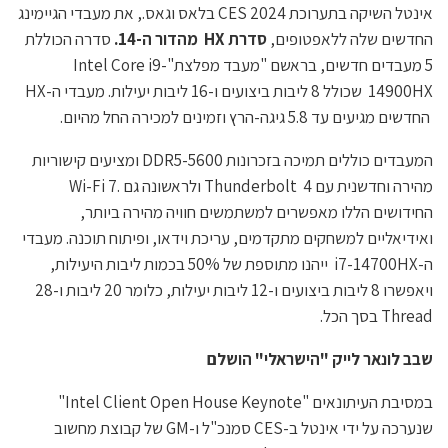
אינטל השיקה בתערוכת CES 2024 בלאס וגאס., את מעבדי הגיימינג
החדשים שלה ללאפטופים,
סדרת HX מהדור ה-14.
סדרה הכוללת
5 מעבדים חדשים, בראשם "מעבד מפלצת"Intel Core i9-
14900HX שכולל 8 ליבות ביצועים ו-16 ליבות יעילות. מעבדי ה-HX
החדשים מגיעים עד 5.8 גיגה-הרץ וזמינים למכירה החל מהיום.
המעבדים כוללים תמיכה בזכרונות DDR5-5600 ומציעים קישוריות
מהירה וחדשנית עם Thunderbolt 4 ולראשונה גם .Wi-Fi 7
החידושים הללו מאפשרים למשתמשים חוויה מהירה ביותר,
ואידיאליים למשחקים מתקדמים, עריכת וידאו, ופיתוח תוכנה. מעבדי
ה-i7-14700HX ייהנו מתוספת של 50% בכמות ליבות היעילות,
ויאפשרו 8 ליבות ביצועים ו-12 ליבות יעילות, כלומר 20 ליבות ו-28
Thread בסך הכל.
שבב לונאר לייק "הישראלי" הושלם
במסיבת העיתונאים "Intel Client Open House Keynote"
שנערכה על ידי אינטל ב-CES סמנכ"ל ו-GM של קבוצת מחשוב