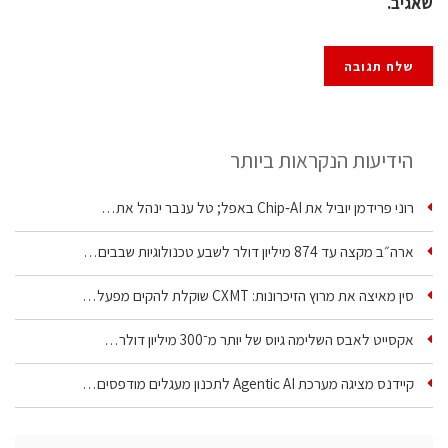
שאגיב.
הידיעות הנקראות ביותר
רוני פרידמן יוביל את Chip‑AI באפל; טל ענבר ינהל את…
ארה״ב מקצה עד 874 מיליון דולר לשבע טכנולוגיות שבבים…
סין מאיצה את מרוץ הזיכרונות: CXMT שוקלת להקים מפעל…
אקסייט לאבס השלימה גיוס של יותר מ־300 מיליון דולר…
קיידנס מציגה מערכת Agentic AI לתכנון מעגלים מודפסים…