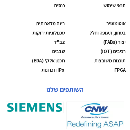
תנאי שימוש
כנסים
אוטומוטיב
בינה מלאכותית
בטחון, תעופה וחלל
‫טכנולוגיות ירוקות‬
‫יצור (‪(FABs‬‬
‫צב"ד‬
‫רכיבים‬ (IOT)
‫שבבים‬
‫תוכנות משובצות‬
‫תכנון אלק' (‪(EDA‬‬
‫‪FPGA‬‬
‫ ‪וזכרונות IPs‬‬
השותפים שלנו