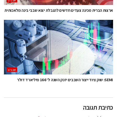
‫שבבים‬
ארצות הברית מכינה צעדים חדשים להגבלת יצוא שבבי בינה מלאכותית
‫שבבים‬
SEMI: שוק ציוד ייצור השבבים יזנק השנה ל־166 מיליארד דולר
כתיבת תגובה