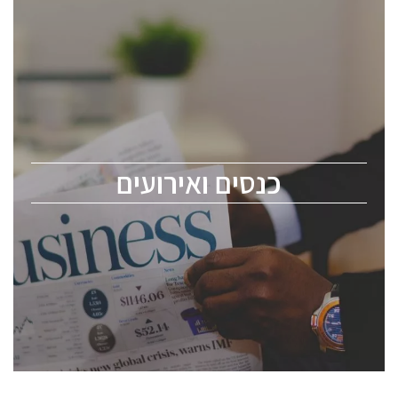
כנסים ואירועים
כנס ChipEx2026 יערך ב-12-13 במאי, 2026. הכנס מיועד
לכל העוסקים בתעשיית הסמיקונדקטור כולל מהנדסים,
מומחים מקצועיים ובכירים.
כנסים ואירועים
ChipEx2026 will be held on May 12-13, 2026. The
conference is intended for everyone involved in the
semiconductor industry, including engineers,
professional experts, and senior executives.
לחץ לפרטים