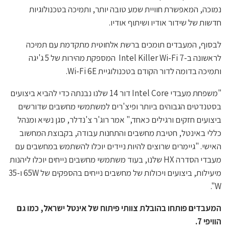
נמוכה, המאפשרת חוויית שמע טובה יותר, ותמיכה בטכנולוגיות
חדשות של שידור אודיו ושיתוף אודיו.
לבסוף, המעבדים תומכים ברשת אלחוטית מתקדמת עם תמיכה
לראשונה ב-Intel Killer Wi-Fi 7 המספקת מהירות של 5 ג'יגה
ותמיכה בדומה לדור הקודם בטכנולוגיית Wi-Fi 6E.
"משפחת מעבדי Intel Core דור 14 שלנו נבנתה כדי להביא ביצועים
בסטנדטים הגבוהים ביותר ופיצ'רים למשתמשי מחשבים שדורשים
ביצועים חזקים ורגילים כאחד," אמר רוג'ר צ'נדלר, סגן נשיא ומנהל
כללי באינטל, חטיבת מחשבים והתחנות עבודה, בקבוצת המחשוב
האישי. "גיימרים שרוצים להיות ניידים יוכלו להשתמש במחשבים עם
מעבדי הסדרה HX שלנו, בעוד משתמשי מחשבים נייחים יוכלו ליהנות
מיעילות, ביצועים ויכולות של מחשבים נייחים בהספקים של 65W ו-35
W".
המעבדים פותחו בהובלת צוותי פיתוח של אינטל ישראל, כמו גם
הוויפי 7
.