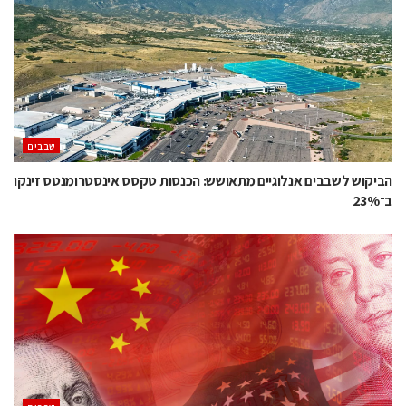
‫שבבים‬
הביקוש לשבבים אנלוגיים מתאושש: הכנסות טקסס אינסטרומנטס זינקו
ב־23%