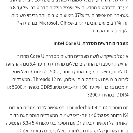
מעבדי הדסקטופ החדשים של אינטל כוללים תדר טורבו של עד 5.8
גיגה-הר המאפשרים עד 37% ביצועים טובים יותר בריבוי משימות
ועד 7% ביצועים טובים יותר ב-Microsoft Office בגרסת ה-i7
לעומת הדור הקודם.
מעבדים חדשים מסדרת
Intel Core U
אינטל משיקה שלושה מעבדים חדשים מסדרת Core U מהדור
הראשון. המעבדים החדשים כוללים מהירות תדר עד 5.4 גיגה-הרץ ועד
10 ליבות, כאשר המעבד החזק ביותר,, Core i7-150U כולל שתי
ליבות ביצועים ושמונה ליבות יעילות, עם 12 Threads . המעבדים
תומכים בזיכרון של עד 96 ג'יגה-בייט מסוג DDR5 במהירות 5600 או
DDR4 במהירות 3200.
הם תומכים גם ב-Thunderbolt 4 המאפשר לחבר מסכים באיכות
K4 ברוחב פס של 40 ג'יגה-ביט לשנייה. המעבדים תומכים גם בדור
האחרון של תקשורת בלוטות', עם תמיכה בגרסאות 5.4 ו-5.3. התמיכה
בדור האחרון של תקשורת בלוטות' כוללת תמיכה באודיו אנרגיה