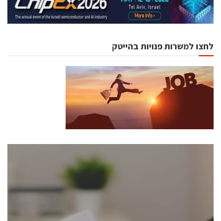
לחצו למשרות פנויות בהייטק
כנסים ואירועים
כנס ChipEx2026 יערך ב-12-13 במאי, 2026. הכנס מיועד
לכל העוסקים בתעשיית הסמיקונדקטור כולל מהנדסים,