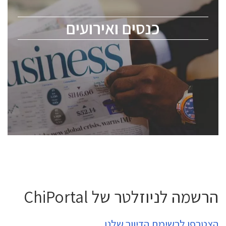
מומחים מקצועיים ובכירים.
כנסים ואירועים
ChipEx2026 will be held on May 12-13, 2026. The
conference is intended for everyone involved in the
semiconductor industry, including engineers,
professional experts, and senior executives.
לחץ לפרטים
הרשמה לניוזלטר של ChiPortal
הצטרפו לרשימת הדיוור שלנו