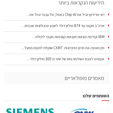
הידיעות הנקראות ביותר
רוני פרידמן יוביל את Chip‑AI באפל; טל ענבר ינהל את…
ארה״ב מקצה עד 874 מיליון דולר לשבע טכנולוגיות שבבים…
IBM וקידמה מציגות תוצאות קוונטיות מעבר ליכולת…
סין מאיצה את מרוץ הזיכרונות: CXMT שוקלת להקים מפעל…
אקסייט לאבס השלימה גיוס של יותר מ־300 מיליון דולר…
מאמרים פופולאריים
השותפים שלנו