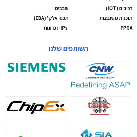
‫רכיבים‬ (IOT)
‫שבבים‬
‫תוכנות משובצות‬
‫תכנון אלק' (‪(EDA‬‬
‫‪FPGA‬‬
‫ ‪וזכרונות IPs‬‬
השותפים שלנו