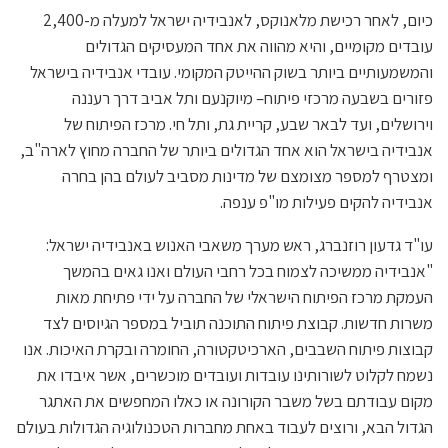
כיום, לאחר רכישת מלאנוקס, לאנבידיה ישראל למעלה מ-2,400
עובדים מקומיים, והיא מהווה את אחד המעסיקים הגדולים
והמשמעותיים ביותר בשוק ההייטק המקומי. עובדי אנבידיה בישראל
פזורים בשבעה מרכזי פיתוח– מיוקנעם ותל אביב דרך רעננה
וירושלים, ועד לבאר שבע, קריית גת, ותל חי. מרכז הפיתוח של
אנבידיה בישראל הוא אחד הגדולים ביותר של החברה מחוץ לארה"ב,
ומצטרף למספר מצומצם של מדינות מסביב לעולם בהן בחרה
אנבידיה להקים פעילות מו"פ ענפה.
עו"ד גדעון רוזנברג, ראש מערך משאבי האנוש באנבידיה ישראל:
"אנבידיה ממשיכה לצמוח בכל רחבי העולם ואנו גאים בהמשך
העמקת מרכז הפיתוח הישראלי של החברה על ידי פתיחת מאות
משרות חדשות. קבוצת פיתוח התוכנה תוביל במספר הגיוסים לצד
קבוצות פיתוח השבבים, הארכיטקטורה, החומרה ובקרת האיכות. אנו
נשמח לקלוט לשורותינו עובדות ועובדים מוכשרים, אשר איבדו את
מקום עבודתם בשל משבר הקורונה או כאלו המחפשים את האתגר
הגדול הבא, ורוצים לעבוד באחת מחברות הטכנולוגיה הגדולות בעולם