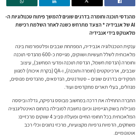
מהנדסי תוכנה וחומרה בדרגים שונים להמשך פיתוח טכנולוגיות ה-
AI של אנבידיה * הצעד מתרחש כשנה לאחר השלמת רכישת
מלאנוקס בידי אנבידיה
ענקית הטכנולוגיה אנבידיה, המפתחת שבבים ופלטפורמות בינה
מלאכותית לשלל תעשיות ושווקים, מגייסת כ-600 מהנדסי תוכנה
וחומרה (הנדסת חשמל, הנדסת תוכנה ומדעי המחשב), עיצוב
שבבים, ארכיטקטים (חומרה ותוכנה), ו-QA (בקרת איכות) למגוון
תפקידים בדרגים שונים – סטודנטים, הנדסאים, מהנדסים מנוסים,
מנהלים, בעלי תארים מתקדמים ועוד.
החברה התחילה את דרכה במחשוב מבוסס גרפיקה, גדלה וביססה
מובילות בשוק הגיימינג וכיום נחשבת למובילה בתחום האינטליגנציה
המלאכותית בכל תחומי החיים ופועלת סביב 4 שווקים מרכזיים:
משחקים, הדמיות גרפיות מקצועיות, מרכזי נתונים וכלי רכב
אוטונומיים.