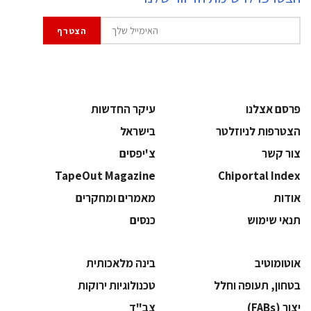
פרסם אצלנו
עיקר החדשות
הצטרפות לניוזלטר
בישראל
צור קשר
צ'יפסים
TapeOut Magazine
Chiportal Index
אודות
מאמרים ומחקרים
תנאי שימוש
כנסים
אוטומוטיב
בינה מלאכותית
בטחון, תעופה וחלל
‫טכנולוגיות ירוקות‬
‫יצור (‪(FABs‬‬
‫צב"ד‬