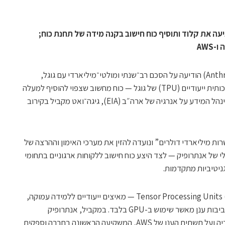
ה את קלוד ותוסיף כוח חישוב בקנה מידה של תחנת כוח;
AWS
חברת הבינה המלאכותית אנתרופיק (Anthropic) הודיעה על הסכם רב־שנתי ומולטי־מיליארדי עם גוגל,
שיקנה לה גישה לעד מיליון שבבי בינה מלאכותית ייעודיים (TPU) של גוגל — כוח מחשוב שצפוי להוסיף למעלה
מגיגה־ואט של קיבולת כבר ב-2026. לפי מינהל המידע על אנרגיה של ארה״ב (EIA), גיגה־ואט מקביל בקירוב
העסקה “שווה עשרות מיליארדי דולרים” ונועדה להזין את מערכי האימון וההרצה של
הטקסטואלי של אנתרופיק — לצד היצע כוח חישוב ללקוחות ארגוניים בתחומי
ניטיביות מתקדמות.
גוגל תספק את הדורות החדשים של Tensor Processing Units (TPU) — מאיצים ייעודיים ללמידה עמוקה,
המעניקים יחס עלות-ביצועים צפוי יותר בסביבות ענן מאשר שימוש ב-GPU בלבד. במקביל, אנתרופיק
ממשיכה להריץ מערכות גם על שבבי אנבידיה ועל תשתית הענן של AWS, המשקיעה הראשונה בחברה וספקית