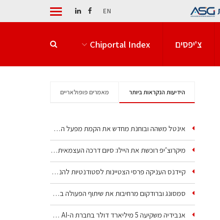
EN
צ'יפסים
Chiportal Index
הידיעות הנקראות ביותר
מאמרים פופולאריים
אינטל משהה ובוחנת מחדש את הקמת מפעל הענק שלה בקריית גת
מיקרוצ’יפ רוכשת את היילו: סיום דרכה העצמאית של אחת…
קיידנס העניקה פרסי הצטיינות לסטודנטיות להנדסת חשמל ופיזיקה
סמסונג וברודקום מרחיבות את שיתוף הפעולה בשבבי AI…
אנבידיה משקיעה 5 מיליארד דולר בחברת ה-AI של איליה סוצקבר