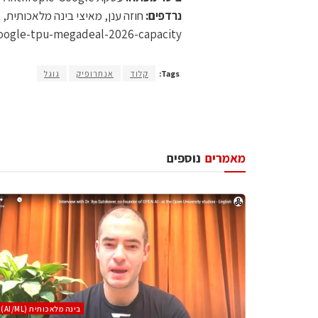
נרדפים:
חוזה ענן, מאיצי בינה מלאכותית, כ
oogle-tpu-megadeal-2026-capacity
Tags:
קלוד
אנתרופיק
גוגל
מאמרים
נוספים
בינה מלאכותית (AI/ML)