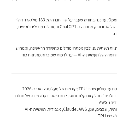
אנתרופיק, שנוסדה ב-2021 בידי בוגרי OpenAI, עדכנה בחודש שעבר על שווי חברה של 183 מיליארד דולר
לאחר גיוס נוסף של 13 מיליארד דולר. קלוד של אנתרופיק מתחרה ב-ChatGPT ובמודלים מובילים נוספים,
ח.
רניות תשתית ענן לבין מפתחי מודלים מהשורה הראשונה, וממחיש
את קצב הגידול החריג בדרישות האנרגיה והחומרה של תעשיית ה-AI — עד לרמות שמוכרות מתחנות כוח
יבולת של מעל גיגה־ואט ב-2026
ולרים” תדלק את קלוד ותוסיף כוח חישוב בקנה מידה של תחנת
ו-AWS