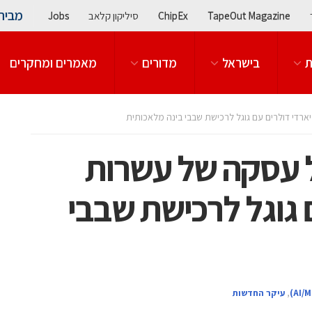
מבית
TapeOut Magazine
ChipEx
סיליקון קלאב
Jobs
ת
בישראל
מדורים
מאמרים ומחקרים
די דולרים עם גוגל לרכישת שבבי בינה מלאכותית
 עסקה של עשרות
 גוגל לרכישת שבבי
,
עיקר החדשות