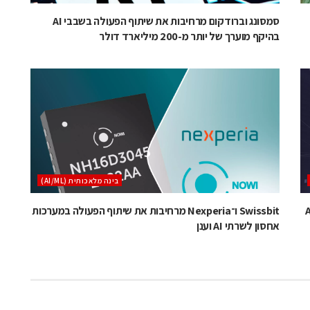
סמסונג וברודקום מרחיבות את שיתוף הפעולה בשבבי AI
בהיקף מוערך של יותר מ-200 מיליארד דולר
בינה מלאכותית (AI/ML)
ארכיטקטורת רשת לקלאסטרי AI
Swissbit ו־Nexperia מרחיבות את שיתוף הפעולה במערכות
אחסון לשרתי AI וענן