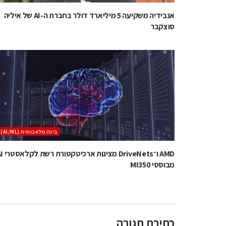
אנבידיה משקיעה 5 מיליארד דולר בחברת ה-AI של איליה
סוצקבר
בינה מלאכותית (AI/ML)
AMD ו־DriveNets מציגות 
מבוססי MI350
כתיבת תגובה