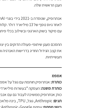
הענן הראשית שלה.
עם מיקוד בשוק הארגוני ובשילוב בכלי פיתו
ההסכם מעגן שיתופי-פעולה הדוקים בין יצ
תעשייתיות.
אמפמ
כותרת:
אנתרופיק חותמת עם גוגל על אספקת עד מיליון שבבי TPU; ק
כותרת משנה:
העסקה “בעשרות מיליארדי ד
כוח; אנתרופיק ממשיכה לעבוד גם עם אנבידיה 
תגים:
Anthropic, גוגל, TPU, בינה מלאכותית, שבבים, ענן, Claude, AWS, אנבידיה, תעשיית ה-AI
ביטוי מפתח:
עסקת Anthropic-Google לשבבי TPU