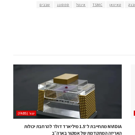
בנק
טאיוואן
TSMC
אינטל
סמסונג
שבבים
‫יצור (‪(FABS‬‬
NVIDIA מתחייבת ל־1.5 מיליארד דולר להרחבת יכולות
האריזה המתקדמת של אמקור בארה״ב