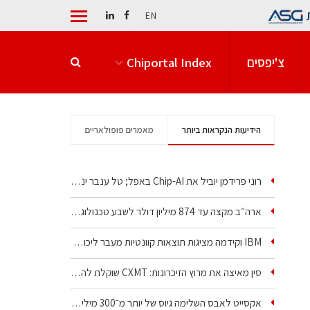
EN
צ'יפסים
Chiportal Index
הידיעות הנקראות ביותר
מאמרים פופולאריים
רוני פרידמן יוביל את Chip‑AI באפל; טל ענבר ינהל את…
ארה״ב מקצה עד 874 מיליון דולר לשבע טכנולוגיות שבבים…
IBM וקידמה מציגות תוצאות קוונטיות מעבר ליכולת…
סין מאיצה את מרוץ הזיכרונות: CXMT שוקלת להקים מפעל…
אקסייט לאבס השלימה גיוס של יותר מ־300 מיליון דולר…