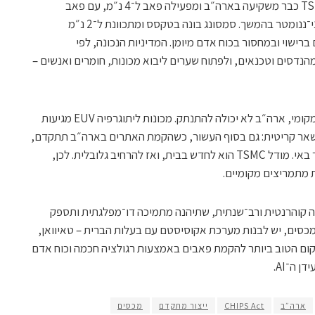
הלקח השני: להקל על מי שכן מצליחים. TSMC כבר משקיעה בארה״ב ומפעילה פאב ל־4 נ״מ, עם פאב
מתקדם נוסף מתוכנן ל־2028 ועוד אתר שני־ננומטר בהמשך. סמסונג בונה בטקסס ומתכוונת ל־2 נ״מ
ברישוי ובמחסור בכוח אדם מיומן. המדיניות הנכונה, לפי
הנדסים וטכנאים, ולפתוח שערים ליבוא מכונות, חומרים ואנשים –
הלקח השלישי: גם אם מגדילים כושר ייצור מקומי, ארה״ב לא יכולה להתנתק. מכונות ליתוגרפיה EUV מגיעות
ן תישאר קריטית: גם בסוף העשור, כשהקמת האתרים בארה״ב תתקדם,
חלק גדול מהשבבים המתקדמים עדיין ייוצר באי. מודל TSMC הוא לחדש בבית, ואז להרחיב גלובלית. לכן,
ת מתמריצים מקומיים.
 קוהרנטית ורב־שנתית, שתיהנה מתמיכה דו־מפלגתית ותספק
מכסים, יש לבנות מערכת אקוסיסטם עם בעלות הברית – טאיוואן,
מקום הטוב ביותר להקמת פאבים באמצעות רגולציה חכמה וכוח אדם
 ה־AI.
ארה״ב
CHIPS Act
ייצור מתקדם
מכסים