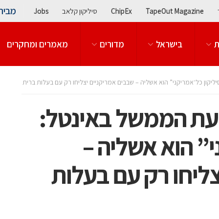
מבית
TapeOut Magazine
ChipEx
סיליקון קלאב
Jobs
ת
בישראל
מדורים
מאמרים ומחקרים
קון כל־אמריקני” הוא אשליה – שבבים אמריקניים יצליחו רק עם בעלות ברית
עת הממשל באינטל:
י” הוא אשליה –
ליחו רק עם בעלות