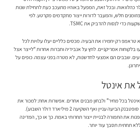
נקים ועד 12 מיליארד דולר כהלוואות. ובכל זאת, המפעל באוהיו מתעכב כעת לתחילת שנות
המזומנים חלש, והמעבר לדורות ייצור מתקדמים מקרטע. לפי
ראמפ רק יחמירו את הבעיה. מכסים כלליים יעלו עלויות לכל
 בלקוחות אמריקניים. לחץ על אנבידיה וחברות אחרות “לייצר אצל
ועים. שבבים הם אמצעי לחדשנות, לא מטרה בפני עצמה. כופים על
רונן.
 את אינטל
אינטל בכל מחיר” ולבחון מבנים אחרים. אפשרות אחת: למכור את
עסקי הייצור למשקיע עתיר הון (לפי הדיווח, סופטבנק הביעה עניין ואף השקיעה 2 מיליארד דולר השבוע).
נות את התמורה לבניית ייצור תחרותי באמת. כך או כך, המדינה
לא תחתית תסבך עוד יותר.