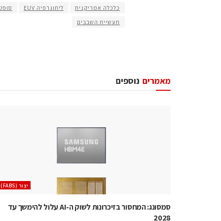
כלכלה אמריקנית
ליתוגרפיה EUV
סופט
תעשיית השבבים
מאמרים
נוספים
‫יצור (‪(FABS‬‬
סמסונג: המחסור בזיכרונות לשוק ה-AI עלול להימשך עד
2028