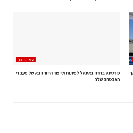
‫יצור (‪(FABS‬‬
 לא הודיעה על ביטול פאב 38 אך
פורטינט בחרה באינטל לפיתוח ולייצור הדור הבא של מעבדי
האבטחה שלה