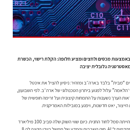
אמצעות מכסים ולחצים ומציע חלופה: הקלת רישוי, הכשרת
ים “מבית” בלבד בארה״ב ומזהיר: ניסיון להציל את אינטל
אמה” עלול לפגוע ביתרון הטכנולוגי של ארה״ב. לפי השבועון,
ות הערך נשענות על התמחות קיצונית ועל זרימה חופשית של
 הייצור, יאט חדשנות, ויפגע במובילות האמריקנית.
אינטל מוצגת כסיפור אזהרה. לפני עשורים הייתה סמל לחוד החנית. כיום שווי השוק שלה סביב 100 מיליארד
דולר. היא כמעט שאינה מספקת שבבים מתקדמים ל־AI. חוק השבבים והמדע של ממשל ביידן הקצה לה 8