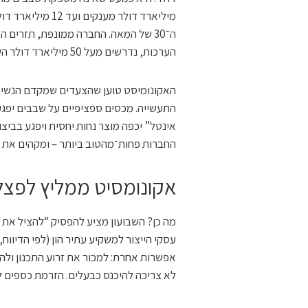
מיליארד דולר מע
ה־30 של המאה. החברה ממונפת, תזרים 
הערכות, נדרשים מעל 50 מיליארד דולר השקעות כדי לנסות להדביק את TSMC.
האקונומיסט טוען שהצעדים שמקדם הנשיא ט
התעשייה. מכסים ספציפיים על שבבים יפגעו
אינטל” יכפה מוצר נחות יחסית ויפגע בביצ
החברות פחות־מהטוב ביותר – ומקהים את ית
אקונומסיט ממליץ לפצל
מה כן? השבועון מציע להפסיק “להציל את 
אפשרות אחרת: למכור את זרוע התכנון ולהפ
לא צריכה להיכנס כבעלים. הזרמת כספים ל