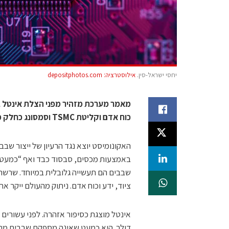
יחסי ישראל-סין.
אילוסטרציה: depositphotos.com
מאמר מערכת מזהיר מפני הצלת אינטל ב
כוח אדם וקליטת TSMC וסמסונג כחלק מאסטרטגיה גלובלית יציבה
האקונומיסט יוצא נגד הרעיון של ייצור שבב
באמצעות מכסים, סבסוד כבד ואף “כמעט־הל
שבבים הם תעשייה גלובלית במיוחד. שרשרא
ציוד, ידע וכוח אדם. ניתוק מהעולם ייקר את