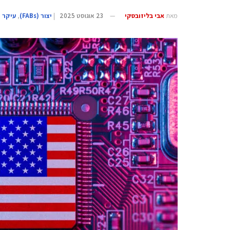
מאת
אבי בליזובסקי
23 אוגוסט 2025
|
‫יצור (‪(FABs‬‬
,
עיקר 