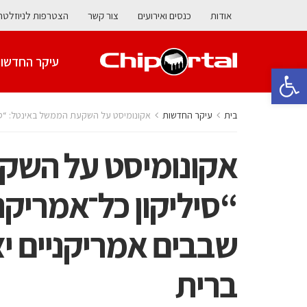
אודות
כנסים ואירועים
צור קשר
הצטרפות לניוזלטר
עיקר החדשו
פתח סרגל נגישות
בית
עיקר החדשות
אקונומיסט על השקעת הממשל באינטל: “סילי
אקונומיסט על השק
“סיליקון כל־אמריקנ
שבבים אמריקניים יצ
ברית