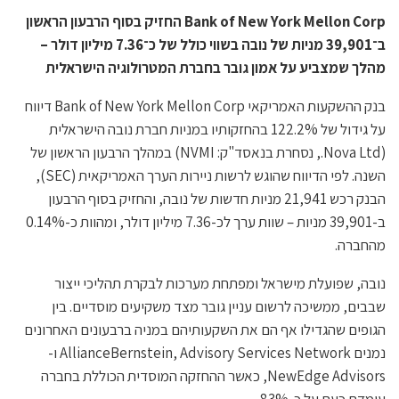
Bank of New York Mellon Corp החזיק בסוף הרבעון הראשון
ב־39,901 מניות של נובה בשווי כולל של כ־7.36 מיליון דולר –
מהלך שמצביע על אמון גובר בחברת המטרולוגיה הישראלית
בנק ההשקעות האמריקאי Bank of New York Mellon Corp דיווח
על גידול של 122.2% בהחזקותיו במניות חברת נובה הישראלית
(Nova Ltd., נסחרת בנאסד"ק: NVMI) במהלך הרבעון הראשון של
השנה. לפי הדיווח שהוגש לרשות ניירות הערך האמריקאית (SEC),
הבנק רכש 21,941 מניות חדשות של נובה, והחזיק בסוף הרבעון
ב-39,901 מניות – שוות ערך לכ-7.36 מיליון דולר, ומהוות כ-0.14%
מהחברה.
נובה, שפועלת מישראל ומפתחת מערכות לבקרת תהליכי ייצור
שבבים, ממשיכה לרשום עניין גובר מצד משקיעים מוסדיים. בין
הגופים שהגדילו אף הם את השקעותיהם במניה ברבעונים האחרונים
נמנים AllianceBernstein, Advisory Services Network ו-
NewEdge Advisors, כאשר ההחזקה המוסדית הכוללת בחברה