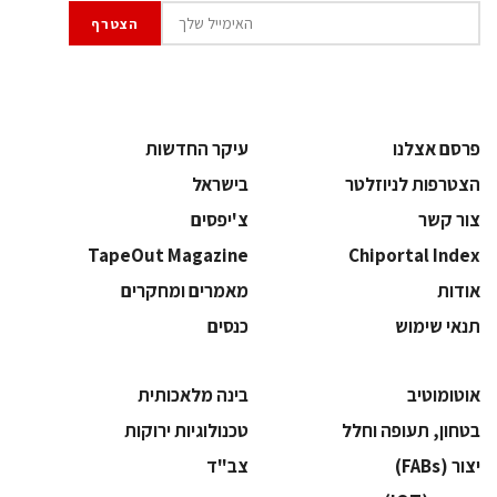
פרסם אצלנו
עיקר החדשות
הצטרפות לניוזלטר
בישראל
צור קשר
צ'יפסים
TapeOut Magazine
Chiportal Index
אודות
מאמרים ומחקרים
תנאי שימוש
כנסים
אוטומוטיב
בינה מלאכותית
בטחון, תעופה וחלל
‫טכנולוגיות ירוקות‬
‫יצור (‪(FABs‬‬
‫צב"ד‬