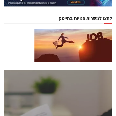
לחצו למשרות פנויות בהייטק
כנסים ואירועים
כנס ChipEx2026 יערך ב-12-13 במאי, 2026. הכנס מיועד
לכל העוסקים בתעשיית הסמיקונדקטור כולל מהנדסים,