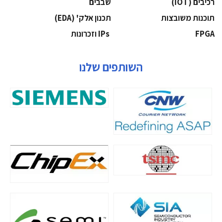
‫רכיבים‬ (IOT)
‫שבבים‬
‫תוכנות משובצות‬
‫תכנון אלק' (‪(EDA‬‬
‫‪FPGA‬‬
‫ ‪וזכרונות IPs‬‬
השותפים שלנו