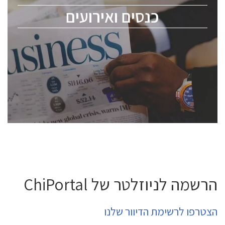
מומחים מקצועיים ובכירים.
כנסים ואירועים
ChipEx2026 will be held on May 12-13, 2026. The
conference is intended for everyone involved in the
semiconductor industry, including engineers,
professional experts, and senior executives.
לחץ לפרטים
הרשמה לניוזלטר של ChiPortal
הצטרפו לרשימת הדיוור שלנו