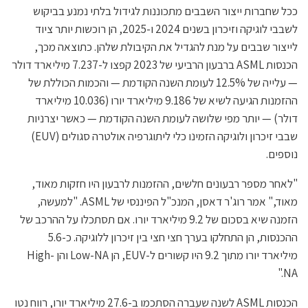
ככל שחברות ייצור השבבים מתכוננות לגידול בלתי נמנע בביקוש
לשבבי לוגיקה וזיכרון בשנים 2024 ו-2025, הן רוכשות יותר ציוד
לייצור שבבים על מנת להגדיל את הקיבולת שלהן. כתוצאה מכך,
הכנסות ASML ברבעון הרביעי של 2023 קפצו ל-7.237 מיליארד דולר
— עלייה של 12.5% לעומת השנה הקודמת — והכמות הכוללת של
ההזמנות הגיעה לשיא של 9.186 מיליארד יורו (10.036 מיליארד
דולר) — יותר מפי שלושה לעומת השנה הקודמת — כאשר יצרניות
שבבי זיכרון ולוגיקה הזמינו כלי ליתוגרפיה אולטרה סגולים (EUV)
נוספים.
"לאחר מספר רבעונים חלשים, ההזמנות לרבעון היו חזקות מאוד,
מאוד," אמר רוג'ר דאסן, המנכ"ל הפיננסי של ASML. "למעשה,
הזמנה שיא בסכום של 9.2 מיליארד יורו. אם תסתכלו על ההרכב של
ההכנסות, הן התחלקו בערך חצי חצי בין זיכרון ללוגיקה. כ-5.6
מיליארד יורו מתוך 9.2 היו קשורים ל-EUV, הן Low-NA והן High-
NA."
הכנסות ASML לשנה שעברה הסתכמו ב-27.6 מיליארד יורו, רווח נטו