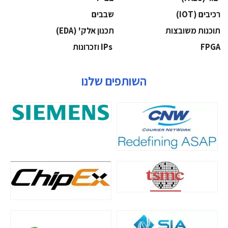
‫רכיבים‬ (IOT)
‫שבבים‬
‫תוכנות משובצות‬
‫תכנון אלק' (‪(EDA‬‬
‫‪FPGA‬‬
‫ ‪וזכרונות IPs‬‬
השותפים שלנו