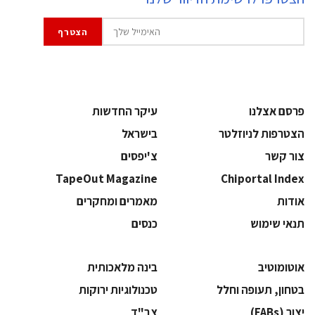
פרסם אצלנו
עיקר החדשות
הצטרפות לניוזלטר
בישראל
צור קשר
צ'יפסים
TapeOut Magazine
Chiportal Index
אודות
מאמרים ומחקרים
תנאי שימוש
כנסים
אוטומוטיב
בינה מלאכותית
בטחון, תעופה וחלל
‫טכנולוגיות ירוקות‬
‫יצור (‪(FABs‬‬
‫צב"ד‬