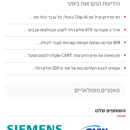
הידיעות הנקראות ביותר
רוני פרידמן יוביל את Chip‑AI באפל; טל ענבר ינהל את…
ארה״ב מקצה עד 874 מיליון דולר לשבע טכנולוגיות שבבים…
IBM וקידמה מציגות תוצאות קוונטיות מעבר ליכולת…
סין מאיצה את מרוץ הזיכרונות: CXMT שוקלת להקים מפעל…
אקסייט לאבס השלימה גיוס של יותר מ־300 מיליון דולר…
מאמרים פופולאריים
השותפים שלנו