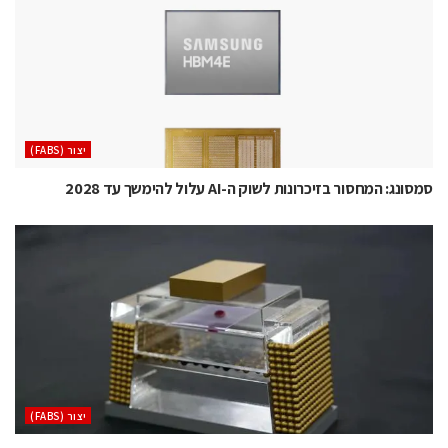
‫יצור (‪(FABS‬‬
סמסונג: המחסור בזיכרונות לשוק ה-AI עלול להימשך עד 2028
‫יצור (‪(FABS‬‬