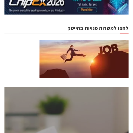
לחצו למשרות פנויות בהייטק
כנסים ואירועים
כנס ChipEx2026 יערך ב-12-13 במאי, 2026. הכנס מיועד
לכל העוסקים בתעשיית הסמיקונדקטור כולל מהנדסים,