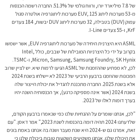
של 7.8 מיליארד יורו, ורווח גולמי של 51.3%. החברה רשמה הכנסות
מ-53 מערכות ליתוג EUV, 125 מערכות ליתוגרפיה אולטרה סגול
עמוק (DUV) בטבילה, 32 מערכות ליתוג DUV יבשות, 184 צעדים
KrF, ו-55 צעדים I-Line.
ASML היא היצרנית היחידה של מערכות ליתוגרפיה EUV, אשר ישמשו
בקרוב על ידי כל היצרניות המובילות של שבבים, כולל Intel,
Micron, Samsung, Samsung Foundry, SK Hynix, ו-TSMC.
לכן, לא מפתיע שההזמנות של ASML הגיעו לרמות שיא. יש לציין שרוב
המכונות שהוזמנו ברבעון הרביעי של 2023 לא יישלחו בשנת 2024
אלא בשנת 2025. החברה מתכננת להגדיל את יכולת הייצור שלה
בשנת 2024 (אשר אינה מספיקה כרגע), אך הכנסותיה השנה יהיו
בערך דומות לאלו של 2023.
"לכן, אנחנו שומרים על ההנחיות שלנו כפי שנאמרו ברבעון הקודם,
שלדעתנו 2024 תהיה דומה בהכנסות לשנת 2023," אמר דאסן. "עם
זאת, אמרנו גם ש-2024 היא שנת מעבר ושנה בה אנחנו באמת בונים
את היכולת שלנו. אנחנו משקיעים השקעות טובות ביכולת שלנו כי