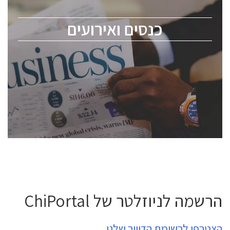
מומחים מקצועיים ובכירים.
כנסים ואירועים
ChipEx2026 will be held on May 12-13, 2026. The
conference is intended for everyone involved in the
semiconductor industry, including engineers,
professional experts, and senior executives.
לחץ לפרטים
הרשמה לניוזלטר של ChiPortal
הצטרפו לרשימת הדיוור שלנו