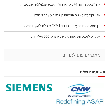
ארה״ב מקצה עד 874 מיליון דולר לשבע טכנולוגיות שבבים…
IBM וקידמה מציגות תוצאות קוונטיות מעבר ליכולת…
סין מאיצה את מרוץ הזיכרונות: CXMT שוקלת להקים מפעל…
אקסייט לאבס השלימה גיוס של יותר מ־300 מיליון דולר…
מאמרים פופולאריים
השותפים שלנו