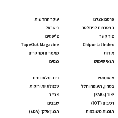
פרסם אצלנו
עיקר החדשות
הצטרפות לניוזלטר
בישראל
צור קשר
צ'יפסים
TapeOut Magazine
Chiportal Index
אודות
מאמרים ומחקרים
תנאי שימוש
כנסים
אוטומוטיב
בינה מלאכותית
בטחון, תעופה וחלל
‫טכנולוגיות ירוקות‬
‫יצור (‪(FABs‬‬
‫צב"ד‬
‫רכיבים‬ (IOT)
‫שבבים‬
‫תוכנות משובצות‬
‫תכנון אלק' (‪(EDA‬‬