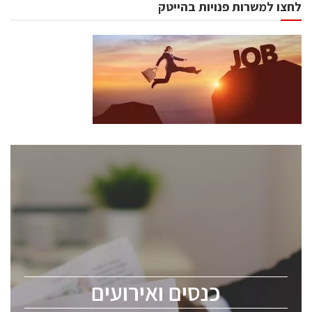
לחצו למשרות פנויות בהייטק
כנסים ואירועים
כנס ChipEx2026 יערך ב-12-13 במאי, 2026. הכנס מיועד
לכל העוסקים בתעשיית הסמיקונדקטור כולל מהנדסים,
מומחים מקצועיים ובכירים.
כנסים ואירועים
ChipEx2026 will be held on May 12-13, 2026. The