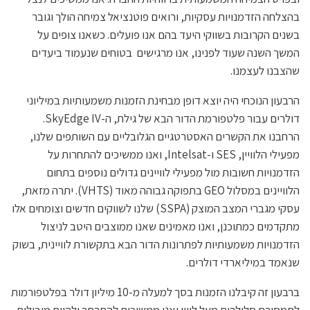
בהצלחה הזדמנויות עסקיות, ורואים פוטנציאל צמיחה הולך וגובר
בשנים הקרובות בשווקי היעד בהם אנו פועלים. כשאנו צופים על
המשך השנה שעוד לפנינו, אנו מרגישים בטוחים שנעמוד ביעדים
שהצבנו לעצמנו.
הרבעון הנוכחי היה יוצא דופן מבחינת הזמנות משמעותיות במיליוני
דולרים עבור פלטפורמת הדור הבא של גילת, ה-SkyEdge IV.
הרחבנו את הקשרים האסטרטגיים הגלובליים עם השותפים שלנו,
מפעילי הלוויין, SES ו-Intelsat, ואנו ממשיכים להתחרות על
הזדמנויות חשובות מול מפעילי לוויינים גדולים נוספים בתחום
הלוויינים במסלול GEO בתפוקה גבוהה מאוד (VHTS). יתרה מזאת,
עסקי מגברי המצב המוצק (SSPA) שלנו לשווקים חדשים וצומחים אלו
מתקדמים כמתוכנן, ואנו מאמינים שאנו ממוצבים היטב לניצול
הזדמנויות משמעותיות לפתרונות הדור הבא בתקשורת לוויינית, בשוק
שנאמד במיליארדי דולרים.
ברבעון זה קיבלנו הזמנות בסך למעלה מ-10 מיליון דולר בפלטפורמות
לתמסורת סלולרית מעל לווין ואנו ממשיכים להתרחב ולהיות מובילים