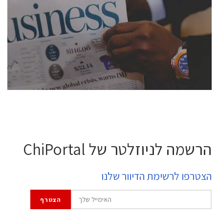
conference is intended for everyone involved in the
semiconductor industry, including engineers,
professional experts, and senior executives.
לחץ לפרטים
הרשמה לניוזלטר של ChiPortal
הצטרפו לרשימת הדיוור שלנו