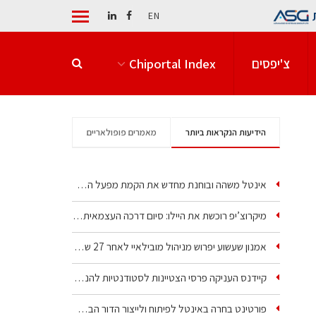
EN
צ'יפסים
Chiportal Index
הידיעות הנקראות ביותר
מאמרים פופולאריים
אינטל משהה ובוחנת מחדש את הקמת מפעל הענק שלה בקריית גת
מיקרוצ’יפ רוכשת את היילו: סיום דרכה העצמאית של אחת…
אמנון שעשוע יפרוש מניהול מובילאיי לאחר 27 שנה –…
קיידנס העניקה פרסי הצטיינות לסטודנטיות להנדסת חשמל ופיזיקה
פורטינט בחרה באינטל לפיתוח ולייצור הדור הבא של מעבדי…