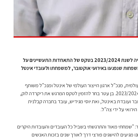
דניאל בן עטר, שזכה אמש בפרס התעשייה לשנת 2023/2024 בטקס של התאחדות התעשיינים על
פחות שנפגעו באירועי אוקטובר, למשפחתו ולעובדי אינטל
ולמית, מנכ"ל ארגון הייצור העולמי של אינטל ומנכ"ל משותף
אינטל ישראל, זכה בפרס התעשייה לשנת 2023/2024. בן עטר בחר להזמין לטקס המרגש את ריקרדה לוק,
לוק ז"ל, שנרצחה ב-7 באוקטובר ועובדת באינטל, ואת יוסי מגידיש, עובד בחברה קבלנית
רואי על ידי צה"ל.
: "שמחתי מאוד והתרגשתי בשביל כל העובדים והעובדות היקרים
ו מגיעים להישגים פורצי דרך לאורך שנים בזכות האנשים