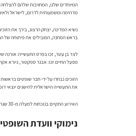
המיוחדים שלנו, המחויבות שלהם להצלחה ו
מדהימה ומשמעותית לדרום, לישראל ולאינ
נשיא המדינה, יצחק הרצוג, בירך את הזוכי
בראש המחנה, המובילים את פיתוחה של התע
לצד בן עטר, זכו בפרס התעשייה: אורנה שטנ
מפעל החיים זכו: אבנר ספקטור, גיורא אקרשט
הזוכים נבחרו על ידי חבר שופטים בראשות ה
את התעשייה הישראלית להישגים יוצאי דופן
האירוע התקיים בנוכחות למעלה מ-30 שגרירים מרחבי העולם, שהגיעו לתמוך בישראל ובקהילה העסקית שלה.
נימוקי וועדת השופטי