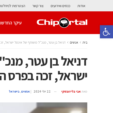
אודות
כנסים ואירועים
צור קשר
הצטרפות לניוזלטר
עיקר החדשו
פתח סרגל נגישות
בית
אנשים
דניאל בן עטר, מנכ"ל משותף של אינטל ישראל, זכה בפרס
דניאל בן עטר, מנכ
ישראל, זכה בפרס התעשייה 
מאת
אבי בליזובסקי
22 יולי 2024
|
אנשים
,
בישראל