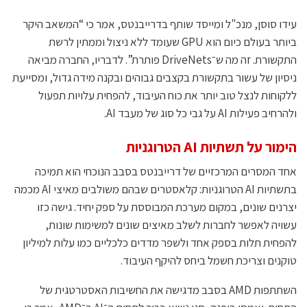
עידו סוסן, מנכ"ל ומייסד שותף בדרייבנטס, אמר כי “המשאב היקר
ביותר בעולם כיום הוא GPU שעומד ללא ניצול וממתין לרשת
התקשורת. זה מה ש־DriveNets פותרת”. לדבריו, החברה מביאה
ניסיון של עשור בתקשורת בקצבים גבוהים ובקנה מידה גדול, ומסייעת
ללקוחות לנצל טוב יותר את כוח העיבוד, להפחית עלויות תפעול
ולהרחיב פעילות AI על גבי כל סוג של מעבד AI.
הימור על תשתיות AI הטרוגניות
אחד המסרים המרכזיים של דרייבנטס בסבב הנוכחי הוא תמיכה
בתשתיות AI הטרוגניות: קלאסטרים שבהם משולבים מאיצי AI מכמה
יצרנים שונים, במקום מערכת המבוססת על ספק יחיד. גישה כזו
עשויה לאפשר לחברות לשלב מאיצים שונים למשימות שונות,
להפחית תלות בספק אחד ולשפר מדדים כלכליים כמו עלות למיליון
טוקנים וצריכת חשמל ביחס להיקף העיבוד.
השתתפות AMD בסבב מדגישה את החשיבות האסטרטגית של