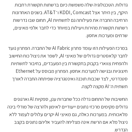
גדולות. הטכנולוגיה שלה משמשת כיום ברשתות תקשורת רחבות
היקף, בין היתר אצל KDDI, Comcast ו־AT&T. בשנים האחרונות
הרחיבה החברה את פעילותה גם לתשתיות AI, תחום שבו נדרשות
רשתות תקשורת מהירות ויעילות במיוחד כדי לחבר אלפי מאיצים,
שרתים ומערכות אחסון.
במרכז הפעילות הזו עומד פתרון AI Fabric של החברה. הפתרון נועד
לחבר קלאסטרים גדולים של מאיצי AI, לשפר את ניצול כוח החישוב
ולהפחית צווארי בקבוק בתקשורת בין המעבדים, בחיבור לתשתיות
חיצוניות ובגישה למערכות אחסון. הפתרון מבוסס על Ethernet
סטנדרטי, לצד שכבות תוכנה ואינטגרציה שפיתחה החברה לאורך
תשתית ה־AI מקצה לקצה.
החשיבות של התחום גדלה ככל שחברות ענן, ספקיות AI וארגונים
גדולים מקימים מרכזי נתונים ייעודיים לאימון ולהרצה של מודלי בינה
מלאכותית. במערכות כאלה, גם מאיצי AI יקרים עלולים לעמוד ללא
ניצול מלא אם הרשת אינה מצליחה להעביר אליהם נתונים בקצב
הנדרש.