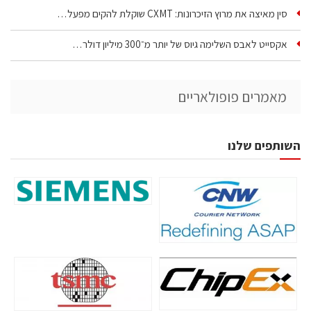
סין מאיצה את מרוץ הזיכרונות: CXMT שוקלת להקים מפעל…
אקסייט לאבס השלימה גיוס של יותר מ־300 מיליון דולר…
מאמרים פופולאריים
השותפים שלנו