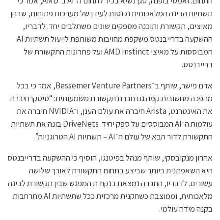
התחום. ואמסי בופנה, סגן נשיא בכיר לתחום ה־AI ב־AMD, אמר כי
תשתיות הבינה המלאכותית נכנסות לעידן של מערכות פתוחות, שבהן
מאיצים, תקשורת ותוכנה מספקים שונים משתלבים יחד. לדבריו,
ההשקעה בדרייבנטס משקפת מחויבות משותפת לייעול תשתיות AI
המבוססות על מאיצי AMD Instinct ועל פתרונות התקשורת של
דרייבנטס.
אדם פישר, שותף ב־Bessemer Venture Partners, אמר כי בכל
מהפכה מחשובית קמה גם חברת תקשורת משמעותית: “סיסקו חיברה
את האינטרנט, Arista חיברה את עולם הענן, ו־NVIDIA חיברה את
עולמות ה־AI המבוססים על ספק יחיד. DriveNets בונה את תשתיות
התקשורת לדור הבא של עולם ה־AI – תשתיות AI הטרוגניות”.
אהרון מנקובסקי, שותף מנהל בפיטנגו, הוסיף כי ההשקעה בדרייבנטס
היא השאפתנית ביותר שביצע בתחום התקשורת לאורך שלושה
עשורים. לדבריו, החברה נמצאת בנקודת המפגש שבין תקשורת לבינה
מלאכותית, וממוצבת כשחקנית מרכזית ככל שתשתיות AI מתרחבות
בקנה מידה עולמי.