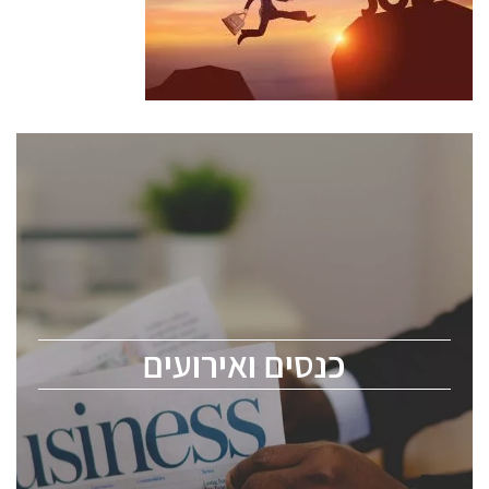
כנסים ואירועים
כנס ChipEx2026 יערך ב-12-13 במאי, 2026. הכנס מיועד
לכל העוסקים בתעשיית הסמיקונדקטור כולל מהנדסים,
מומחים מקצועיים ובכירים.
כנסים ואירועים
ChipEx2026 will be held on May 12-13, 2026. The
conference is intended for everyone involved in the
semiconductor industry, including engineers,
professional experts, and senior executives.