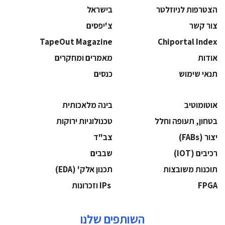
הצטרפות לניוזלטר
בישראל
צור קשר
צ'יפסים
TapeOut Magazine
Chiportal Index
אודות
מאמרים ומחקרים
תנאי שימוש
כנסים
אוטומוטיב
בינה מלאכותית
בטחון, תעופה וחלל
‫טכנולוגיות ירוקות‬
‫יצור (‪(FABs‬‬
‫צב"ד‬
‫רכיבים‬ (IOT)
‫שבבים‬
‫תוכנות משובצות‬
‫תכנון אלק' (‪(EDA‬‬
‫‪FPGA‬‬
‫ ‪וזכרונות IPs‬‬
השותפים שלנו