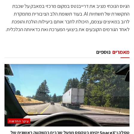
הגיוס הנוכחי מציב את דרייבנטס במקום מרכזי במאבק על שכבת
התקשורת של תשתיות AI. בעוד תשומת הלב הציבורית מתמקדת
לרוב במאיצים עצמם, היכולת לחבר אותם ביעילות הולכת והופכת
לאחד הגורמים הקובעים את ביצועי המערכת ואת כדאיותה הכלכלית.
מאמרים
נוספים
עיקר החדשות
טסלה ו־SpaceX יקימו בטקסס מפעל שבבים בהשקעה ראשונית של