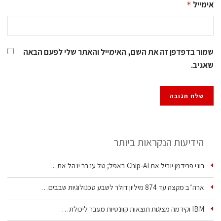
אימייל
*
שמור בדפדפן זה את השם, האימייל והאתר שלי לפעם הבאה
שאגיב.
הידיעות הנקראות ביותר
רוני פרידמן יוביל את Chip‑AI באפל; טל ענבר ינהל את…
ארה״ב מקצה עד 874 מיליון דולר לשבע טכנולוגיות שבבים…
IBM וקידמה מציגות תוצאות קוונטיות מעבר ליכולת…