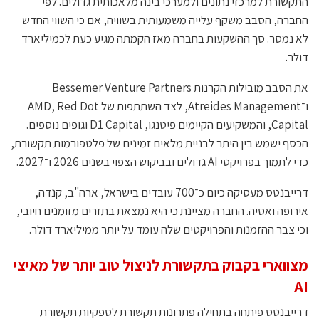
התקשורת למרכזי נתונים ולמערכי בינה מלאכותית גדולים. לפי
החברה, הסבב משקף עלייה משמעותית בשוויה, אם כי השווי החדש
לא נמסר. סך ההשקעות בחברה מאז הקמתה מגיע כעת לכמיליארד
דולר.
את הסבב מובילות הקרנות Bessemer Venture Partners
ו־Atreides Management, לצד השתתפות של AMD, Red Dot
Capital, והמשקיעים הקיימים פיטנגו, D1 Capital וגופים נוספים.
הכסף ישמש בין היתר לבניית מלאים זמינים של פלטפורמות תקשורת,
כדי לתמוך בפרויקטי AI גדולים ובביקוש הצפוי בשנים 2026 ו־2027.
דרייבנטס מעסיקה כיום כ־700 עובדים בישראל, ארה"ב, קנדה,
אירופה ואסיה. החברה מציינת כי היא נמצאת בתזרים מזומנים חיובי,
וכי צבר ההזמנות והפרויקטים שלה עומד על יותר ממיליארד דולר.
מצווארי בקבוק בתקשורת לניצול טוב יותר של מאיצי
AI
דרייבנטס פיתחה בתחילה פתרונות תקשורת לספקיות תקשורת