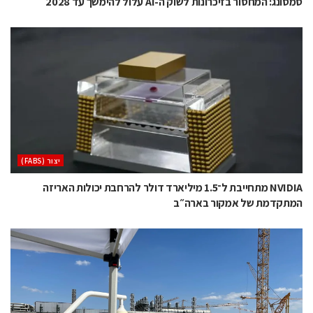
סמסונג: המחסור בזיכרונות לשוק ה-AI עלול להימשך עד 2028
‫יצור (‪(FABS‬‬
NVIDIA מתחייבת ל־1.5 מיליארד דולר להרחבת יכולות האריזה
המתקדמת של אמקור בארה״ב