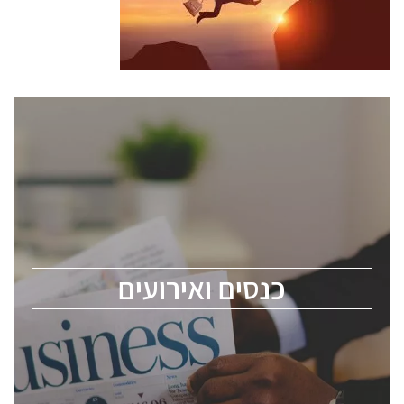
כנסים ואירועים
כנס ChipEx2026 יערך ב-12-13 במאי, 2026. הכנס מיועד
לכל העוסקים בתעשיית הסמיקונדקטור כולל מהנדסים,
מומחים מקצועיים ובכירים.
כנסים ואירועים
ChipEx2026 will be held on May 12-13, 2026. The
conference is intended for everyone involved in the
semiconductor industry, including engineers,
professional experts, and senior executives.