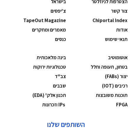
הצטרפות לניוזלטר
בישראל
צור קשר
צ'יפסים
TapeOut Magazine
Chiportal Index
אודות
מאמרים ומחקרים
תנאי שימוש
כנסים
אוטומוטיב
בינה מלאכותית
בטחון, תעופה וחלל
‫טכנולוגיות ירוקות‬
‫יצור (‪(FABs‬‬
‫צב"ד‬
‫רכיבים‬ (IOT)
‫שבבים‬
‫תוכנות משובצות‬
‫תכנון אלק' (‪(EDA‬‬
‫‪FPGA‬‬
‫ ‪וזכרונות IPs‬‬
השותפים שלנו