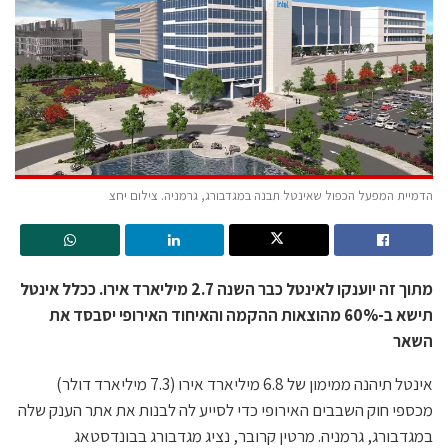
הדמיית המפעל הכפול שאינטל תבנה במגדבורג, גרמניה. צילום יחצ
מתוך זה יוענקו לאינטל כבר השנה 2.7 מיליארד אירו. ככלל אינטל
תישא ב-60% מהוצאות ההקמה והאיחוד האירופי יסבסד את
השאר
אינטל תיהנה ממימון של 6.8 מיליארד אירו (7.3 מיליארד דולר)
מכספי חוק השבבים האירופי כדי לסייע לה לבנות את אתר הענק שלה
במגדבורג, גרמניה. מרטין קרובר, נציג מגדבורג בבונדסטאג