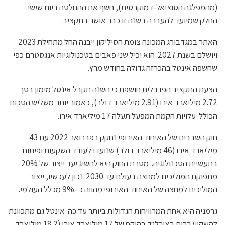
(מהמפלגה הסוציאל-דמוקרטית), חשף את ההחלטה ביום שישי.
החלק שמיועד להעברה בשנה זו כבר אושר בתקציב.
האתר במגדבורג המכונה צומת הסיליקון ייבנה החל מתחילת 2023
ויושלם בשנת 2027. הוא יכיל שני פאבים בטכנולוגיות אנגסטרם כפי
שחשפה אינטל בהכרזה גדולה בחודש מרץ.
הצעת התקציב הפדרלית חושפת כי השנה תקבל אינטל מימון בסך
2.72 מיליארד אירו (2.91 מיליארד דולר), כאמור יותר משליש הסכום
הכולל. עלויות הקמת המפעל תעלה 17 מיליארד אירו.
חוק השבבים של האיחוד האירופי נחקק בפברואר 2022 עם 43
מיליארד אירו (46 מיליארד דולר) שנועדו לעודד השקעות ופיתוח
בתעשיית הטכנולוגיה. מטרת החוק היא להשיג יעד ייצור של 20%
מתפוקת המוליכים למחצה בעולם עד 2030. נכון לעכשיו, ייצור
המוליכים למחצה של האיחוד האירופי מהווה כ -9% מכלל העולמי.
גרמניה היא אחת המרוויחות הגדולות ביותר עד כה. אינטל גם מתכוונת
להשקיע רבות באירלנד בהיקף של 17 מיליארד אירו (18.2 מיליארד