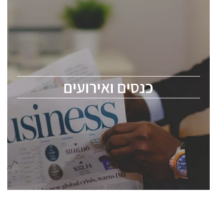
כנסים ואירועים
כנס ChipEx2026 יערך ב-12-13 במאי, 2026. הכנס מיועד
לכל העוסקים בתעשיית הסמיקונדקטור כולל מהנדסים,
מומחים מקצועיים ובכירים.
כנסים ואירועים
ChipEx2026 will be held on May 12-13, 2026. The
conference is intended for everyone involved in the
semiconductor industry, including engineers,
professional experts, and senior executives.
לחץ לפרטים