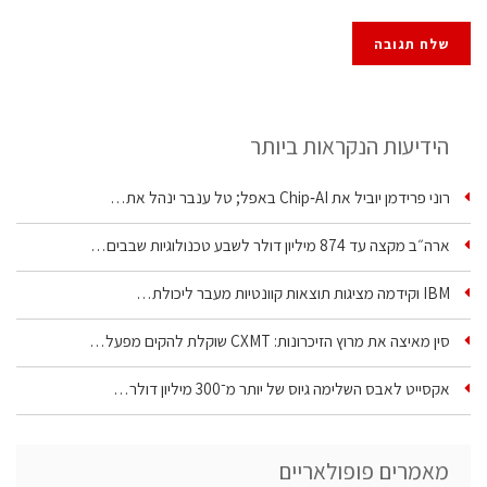
הידיעות הנקראות ביותר
רוני פרידמן יוביל את Chip‑AI באפל; טל ענבר ינהל את…
ארה״ב מקצה עד 874 מיליון דולר לשבע טכנולוגיות שבבים…
IBM וקידמה מציגות תוצאות קוונטיות מעבר ליכולת…
סין מאיצה את מרוץ הזיכרונות: CXMT שוקלת להקים מפעל…
אקסייט לאבס השלימה גיוס של יותר מ־300 מיליון דולר…
מאמרים פופולאריים