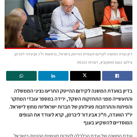
דיון ועדת המשנה לקידום תעשיית ההייטק בישראל, בראשות ח"כ אביגדור ליברמן.
צילום: נועם מושקוביץ, דוברות הכנסת
בדיון בוועדת המשנה לקידום ההייטק התריעו נציגי הממשלה
והתעשייה מפני התחזקות השקל, ירידה במספר עובדי המחקר
והפיתוח והתרחבות פעילותן של חברות ישראליות מחוץ לישראל.
יו"ר הוועדה, ח"כ אביגדור ליברמן, קרא לעודד את הגופים
המוסדיים להשקיע בענף
ועדת המשנה של ועדת הכלכלה לקידום תעשיית ההייטק בישראל