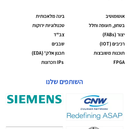
אוטומוטיב
בינה מלאכותית
בטחון, תעופה וחלל
‫טכנולוגיות ירוקות‬
‫יצור (‪(FABs‬‬
‫צב"ד‬
‫רכיבים‬ (IOT)
‫שבבים‬
‫תוכנות משובצות‬
‫תכנון אלק' (‪(EDA‬‬
‫‪FPGA‬‬
‫ ‪וזכרונות IPs‬‬
השותפים שלנו