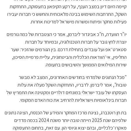
קיימה היום דיון במצב הענף, על רקע הקיפאון בתעסוקה, התחזקות
השקל, התרחבות השימוש בבינה מלאכותית והחשש כי חברות יעבירו
פעילות מחקר ופיתוח ומשרות מישראל למדינות אחרות.
יו"ר הוועדה, ח"כ אביגדור ליברמן, אמר כי הצטברות של כמה גורמים
יוצרת לחץ גובר על חברות הטכנולוגיה, ובמיוחד על חברות
סטארט־אפ ועל עובדים בתחילת דרכם. בין הגורמים שהזכיר: שער
החליפין, אי־הוודאות הכלכלית והביטחונית, עליית פרמיית הסיכון,
שירות המילואים הממושך והשיבושים בתעופה.
"מכל הנתונים שלמדתי בחודשים האחרונים, המצב לא מבשר
טובות", אמר ליברמן. לדבריו, התחזקות השקל מעלה את עלות
העסקתו של עובד ישראלי במונחים דולריים ומקטינה את התמריץ של
חברות בינלאומיות וישראליות להרחיב את כוח האדם המקומי.
בת חן רוטנברג, נציגת מרכז המחקר והמידע של הכנסת, הציגה נתונים
שלפיהם שנת 2025 הייתה טובה יותר משנת 2024 בכמה מדדים
מאקרו־כלכליים, ובהם יצוא וגיוסי הון. עם זאת, בתחום התעסוקה