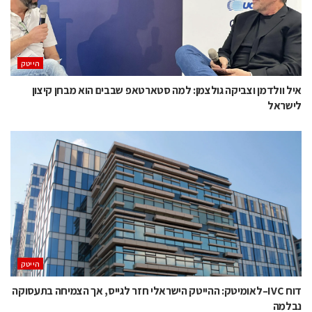
הייטק
איל וולדמן וצביקה גולצמן: למה סטארטאפ שבבים הוא מבחן קיצון
לישראל
הייטק
דוח IVC–לאומיטק: ההייטק הישראלי חזר לגייס, אך הצמיחה בתעסוקה
נבלמה