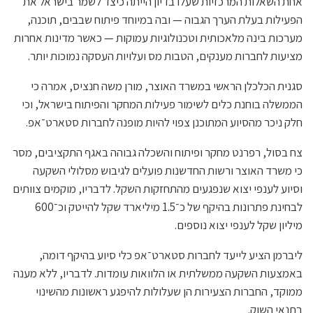
אחת השאלות המרכזיות שעלו בדיון הייתה כיצד לשמר בישראל את
הפעילות בעלת הערך הגבוה — ובה במיוחד פיתוח שבבים, תוכנה,
מערכות בינה מלאכותית וטכנולוגיות עמוקות — כאשר מדינות אחרות
מציעות לחברות מענקים, הטבות מס ועלויות העסקה נמוכות יותר.
סגנית הכלכלן הראשי במשרד האוצר, מורן משה חנציס, אמרה כי
הממשלה בוחנת כלים לשימור פעילות המחקר והפיתוח בישראל, וכי
חלק ניכר מהסיוע המתוכנן צפוי להיות מופנה לחברות סטארט־אפ.
צח בסול, רפרנט מחקר ופיתוח והשכלה גבוהה באגף התקציבים, מסר
כי משרד האוצר ורשות החדשנות פועלים לגיבוש מסלולי השקעה
וסיוע לענפי יצוא שנפגעים מהתחזקות השקל. לדבריו, מוקמים צוותים
לבחינת פתרונות בהיקף של כ־1.5 מיליארד שקל להייטק וכ־600
מיליון שקל לענפי יצוא נוספים.
ליברמן הציע לייעד לחברות סטארט־אפ כלי סיוע בהיקף דומה,
באמצעות השקעה ממשלתית או הלוואות עומדות. לדבריו, ללא מענה
ממוקד, החברות הצעירות הן שעלולות להיפגע ראשונות מהשינוי
בתנאי השוק.