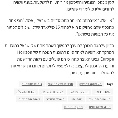
קטן מכספי הפנסיה והחיסכון ארוך הטווח להשקעות בענף עשויה
להזרים אליו מיליארדי שקלים.
"אין אלטרנטיבה זמינה יותר מהמוסדיים בישראל", אמר. "חצי אחוז
מהכסף שהם מחזיקים הוא לפחות 15 מיליארד שקל, שיכולים לפתור
את כל הבעיות בישראל".
בדיון עלה גם הצורך להיערך להמשך השתתפותה של ישראל בתוכניות
המחקר האירופיות לאחר סיום התוכנית הנוכחית של Horizon
Europe. נציגי האוצר מסרו כי הם פועלים עם רשות החדשנות
והוועדה לתכנון ולתקצוב כדי לאפשר לחוקרים ולחברות ישראליות
להשתלב בתוכניות עתידיות.
Tags:
תעסוקה בהייטק
חברות סטארט־אפ
גופים מוסדיים
שער הדולר
הייטק ישראלי
אביגדור ליברמן
ועדת הכלכלה
תעשיית ההייטק
גיוסי הון
משרד האוצר
רשות החדשנות
בינה מלאכותית
מחקר ופיתוח