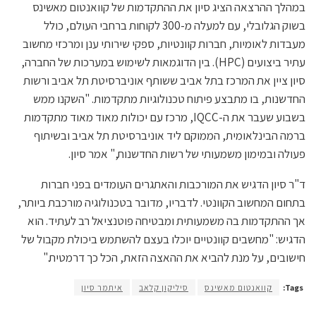
במהלך ההרצאה הציג סיון את ההתקדמות של קוואנטום מאשינס
בשוק הגלובלי, עם למעלה מ-300 לקוחות ברחבי העולם, כולל
מעבדות לאומיות, חברות קוונטיות, ספקי שירותי ענן ומרכזי מחשוב
עתיר ביצועים (HPC). בין הדוגמאות לשימוש במערכות של החברה,
סיון ציין את המרכז בתל אביב ששותף אוניברסיטת תל אביב ורשות
החדשנות, בו מתבצע פיתוח טכנולוגיות מתקדמות. "השקנו ממש
בשבוע שעבר את ה-IQCC, מרכז עם יכולות מאוד מאוד מתקדמות
ברמה הבינלאומית, הממוקם ליד אוניברסיטת תל אביב ובשיתוף
פעולה ובמימון משמעותי של רשות החדשנות," אמר סיון.
ד"ר סיון הדגיש את המורכבות והאתגרים העומדים בפני חברות
בתחום המחשוב הקוונטי. לדבריו, מדובר בטכנולוגיה מורכבת ביותר,
אך ההתקדמות בה משמעותית ומבטיחה פוטנציאל רב לעתיד. הוא
הדגיש: "מחשבים קוונטיים יוכלו בעצם להשתמש ביכולת מקבול של
חישובים, על מנת להביא את ההאצה הזאת, הכל כך דרמטית."
Tags:
קוואנטום מאשינס
סיליקון קלאב
איתמר סיון