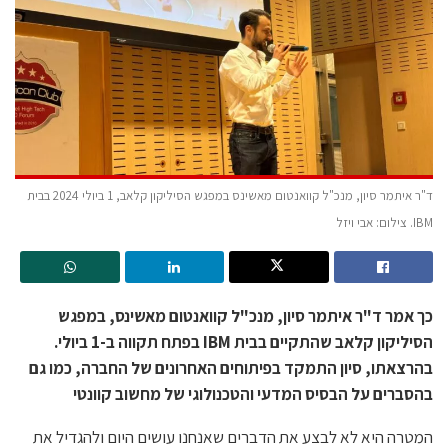
ד"ר איתמר סיון, מנכ"ל קוואנטום מאשינס במפגש הסיליקון קלאב, 1 ביולי 2024 בבית
IBM. צילום: אבי ויזל
כך אמר ד"ר איתמר סיון, מנכ"ל קוואנטום מאשינס, במפגש
הסיליקון קלאב שהתקיים בבית IBM בפתח תקווה ב-1 ביולי.
בהרצאתו, סיון התמקד בפיתוחים האחרונים של החברה, כמו גם
בהסברים על הבסיס המדעי והטכנולוגי של מחשוב קוונטי
המטרה היא לא לבצע את הדברים שאנחנו עושים היום ולהגדיל את