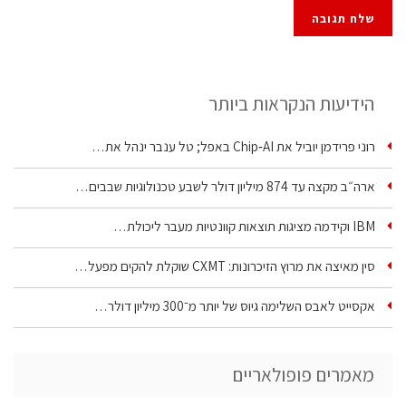
הידיעות הנקראות ביותר
רוני פרידמן יוביל את Chip‑AI באפל; טל ענבר ינהל את…
ארה״ב מקצה עד 874 מיליון דולר לשבע טכנולוגיות שבבים…
IBM וקידמה מציגות תוצאות קוונטיות מעבר ליכולת…
סין מאיצה את מרוץ הזיכרונות: CXMT שוקלת להקים מפעל…
אקסייט לאבס השלימה גיוס של יותר מ־300 מיליון דולר…
מאמרים פופולאריים