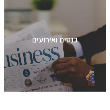
כנסים ואירועים
כנס ChipEx2026 יערך ב-12-13 במאי, 2026. הכנס מיועד
לכל העוסקים בתעשיית הסמיקונדקטור כולל מהנדסים,
מומחים מקצועיים ובכירים.
כנסים ואירועים
ChipEx2026 will be held on May 12-13, 2026. The
conference is intended for everyone involved in the
semiconductor industry, including engineers,
professional experts, and senior executives.
לחץ לפרטים