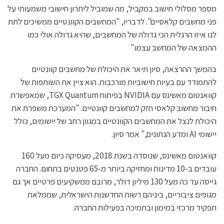
מספר מסלולי חישוב במקביל, מה שמוביל ליתרון חישובי משמעותי על
פני מחשבים קלאסיים". לדבריו, "המחשבים הקוונטיים ממשיכים לתת
לנו איזו הרגלית הכי גדולה של המחשבים, שהיא גדולה אולי כמו
ההמצאה של המחשב עצמו."
בהמשך ההרצאה, סיון תיאר את היכולת של מחשבים קוונטיים
להתמודד עם בעיות חישוביות מורכבות. הוא ציין את השותפות של
קוואנטום מאשינס עם NVIDIA בפיתוח TGX Quantum, שמאפשרת
חיבור מחשוב קלאסי חזק למחשבים קוונטיים. "המערכת משפרת את
היכולת לנצל את המחשבים הקוונטיים במגוון רחב של יישומים, כולל
יישומי AI ומדע הנתונים," אמר סיון.
קוואנטום מאשינס, שנוסדה בשנת 2018, מעסיקה כיום מעל 160
עובדים ב-10 מדינות ומחזיקה ביותר מ-65 פטנטים בתחום. החברה
גייסה עד כה מעל 130 מיליון דולר, מרובם ממשקיעים פרטיים אך גם
מגופים ציבוריים, ביניהם רשות החדשנות הישראלית, שממלאת
תפקיד מרכזי במימון ובתמיכה בפעילות החברה.