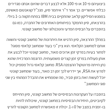
ביצועיהם פי 10 או פי 100 אלא לבצע דברים שהיום אנחנו מגדירים
כבלתי אפשריים. כך אמר ד"ר איתמר סיון, מנכ"ל קוואנטום מאשינס,
במפגש הסיליקון קלאב שהתקיים בבית IBM בפתח תקווה ב-1 ביולי.
בהרצאתו, סיון התמקד בפיתוחים האחרונים של החברה, כמו גם
בהסברים על הבסיס המדעי והטכנולוגי של מחשוב קוונטי.
במהלך ההרצאה, סיון הדגיש את היתרונות של מחשוב קוונטי והשווה
אותם למחשוב הקלאסי. הוא ציין "כי בעוד שמחשב קלאסי מסוגל
לפתור בעיות בפרקי זמן ארוכים מאוד, מחשב קוונטי יוכל לבצע את
אותן פעולות בפרקי זמן קצרים משמעותית. הדוגמה המרכזית שהוא
נתן הייתה פרוטוקול ההצפנה RSA. מחשב קלאסי גדול מספיק יכול
לפרוץ את RSA, אך יידרש לכך זמן רב מאוד, בעוד שמחשב קוונטי
יוכל לעשות זאת בזמן סביר, מה שממחיש את ההבדל המהותי בין שני
סוגי המחשוב."
בהסברו על העקרונות הבסיסיים של מחשוב קוונטי, סיון התייחס
לקיוביטים, היחידות הבסיסיות במחשב קוונטי, שיכולות להיות
בו-זמנית במצב של 0 ו-1. יכולת זו מאפשרת למחשב הקוונטי להריץ