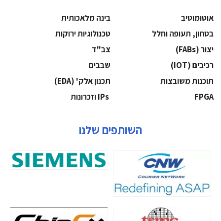
אוטומוטיב
בינה מלאכותית
בטחון, תעופה וחלל
‫טכנולוגיות ירוקות‬
‫יצור (‪(FABs‬‬
‫צב"ד‬
‫רכיבים‬ (IOT)
‫שבבים‬
‫תוכנות משובצות‬
‫תכנון אלק' (‪(EDA‬‬
‫‪FPGA‬‬
‫ ‪וזכרונות IPs‬‬
השותפים שלנו