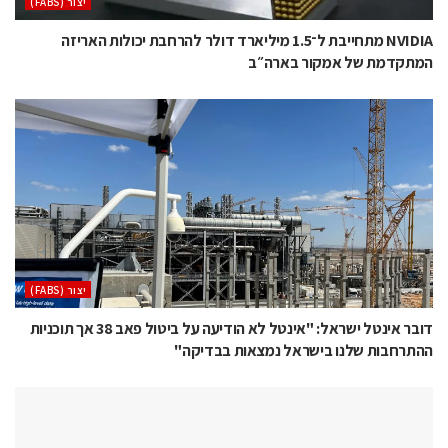
‫יצור (‪(FABS‬‬
NVIDIA מתחייבת ל־1.5 מיליארד דולר להרחבת יכולות האריזה
המתקדמת של אמקור בארה״ב
‫יצור (‪(FABS‬‬
דובר אינטל ישראל: "אינטל לא הודיעה על ביטול פאב 38 אך תוכניות
ההתרחבות שלנו בישראל נמצאות בבדיקה"