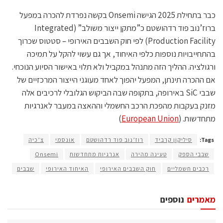
כבר בתחילת 2025 הגישה Onsemi בקשה נפרדת להכרה במפעל
ברוז’נוב פוד רדהושטם כ”מתקן ייצור משולב” (Integrated
Production Facility) לפי חוק השבבים האירופי – סטטוס שכרוך
בהתחייבויות נוספות כלפי האיחוד, אך גם עשוי להקל על תמיכה
ורגולציה. ההליך הזה מתנהל במקביל ולא תלוי באישור הסיוע הנוכחי.
אם ההכרה תינתן, המפעל יהפוך לאחד מעוגני הייצור המרכזיים של
שבבי SiC באירופה, בתקופה שבה הביקוש הגלובלי לרכיבים אלה
מזנק בעקבות מהפכת הרכב החשמלי וההאצה במעבר לאנרגיות
מתחדשות. (
European Union
)
Tags:
סיליקון קרביד
רוז’נוב פוד רדהושטם
אונסמי
צ’כיה
שבבי הספק
טעינה מהירה
אנרגיות מתחדשות
Onsemi
רכבים חשמליים
חוק השבבים האירופי
האיחוד האירופי
שבבים
מאמרים
נוספים