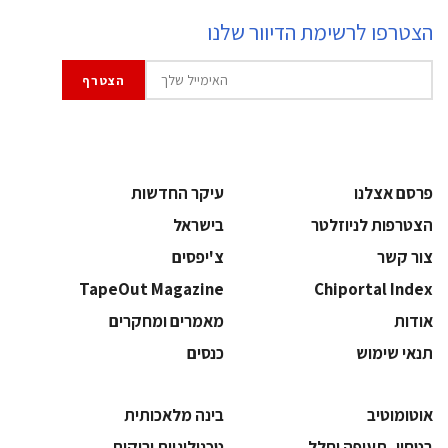
הצטרפו לרשימת הדיוור שלנו
פרסם אצלנו
עיקר החדשות
הצטרפות לניוזלטר
בישראל
צור קשר
צ'יפסים
TapeOut Magazine
Chiportal Index
אודות
מאמרים ומחקרים
תנאי שימוש
כנסים
אוטומוטיב
בינה מלאכותית
בטחון, תעופה וחלל
‫טכנולוגיות ירוקות‬