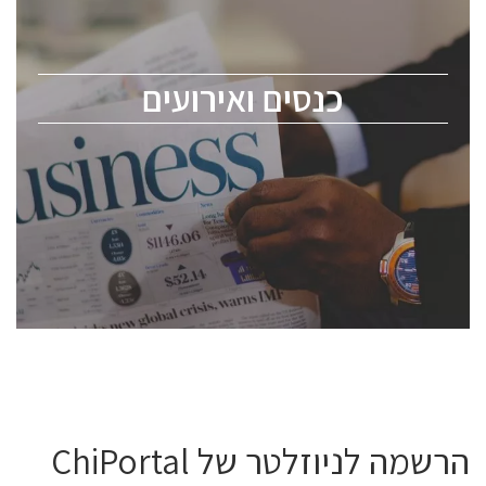
כנס ChipEx2026 יערך ב-12-13 במאי, 2026. הכנס מיועד
לכל העוסקים בתעשיית הסמיקונדקטור כולל מהנדסים,
מומחים מקצועיים ובכירים.
כנסים ואירועים
ChipEx2026 will be held on May 12-13, 2026. The
conference is intended for everyone involved in the
semiconductor industry, including engineers,
professional experts, and senior executives.
לחץ לפרטים
הרשמה לניוזלטר של ChiPortal