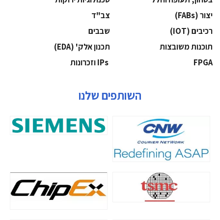
‫יצור (‪(FABs‬‬
‫צב"ד‬
‫רכיבים‬ (IOT)
‫שבבים‬
‫תוכנות משובצות‬
‫תכנון אלק' (‪(EDA‬‬
‫‪FPGA‬‬
‫ ‪וזכרונות IPs‬‬
השותפים שלנו