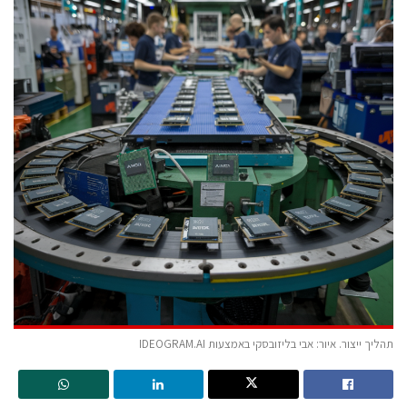
תהליך ייצור. איור: אבי בליזובסקי באמצעות IDEOGRAM.AI