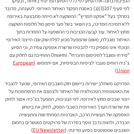
הנציבות בחנה את הסיוע לפי כללי הסיוע המדינתי באיחוד, ובעיקר
לפי סעיף 107(3)(ג) באמנת תפקוד האיחוד האירופי. לטענתה, מדובר
במהלך בעל “אפקט תמריץ”: ההשקעה לא הייתה מתבצעת באירופה
ללא תמיכת המדינה, בין השאר בשל פער מימון מול חלופות השקעה
מחוץ לאיחוד. עוד קבעה הנציבות כי ההשפעה על התחרות בתוך
האיחוד מוגבלת, משום שהמפעל מכוון לפלח שוק שבו הייצור האירופי
הנוכחי אינו מספיק כדי להבטיח שרשרת אספקה עמידה, וכי הסיוע
“מידתי ומוגבל למינימום ההכרחי”. Onsemi התחייבה גם לחלוק עם
צ’כיה רווחים מעבר לציפיות הבסיסיות, אם יתממשו. (
European
)
Union
הפרויקט משתלב ישירות ביישום חוק השבבים האירופי, שנועד להגביר
את האוטונומיה הטכנולוגית של האיחוד ולצמצם את ההסתמכות על
ייצור שבבים מחוץ לאירופה. לפי הנציבות, המפעל בצ’כיה אמור לחזק
את שרשרת הערך האירופית בשבבי הספק, לחזק את ביטחון
האספקה של תעשיית הרכב, האנרגיות המתחדשות והתעשייה
הכבדה, ולהוות נדבך נוסף בסדרה של פרויקטים מאושרים בתחום
השבבים שממומנים בסיוע מדינתי. (
EU Newsletter
)