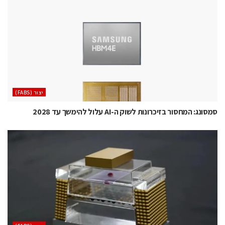
‫יצור (‪(FABS‬‬
סמסונג: המחסור בזיכרונות לשוק ה-AI עלול להימשך עד 2028