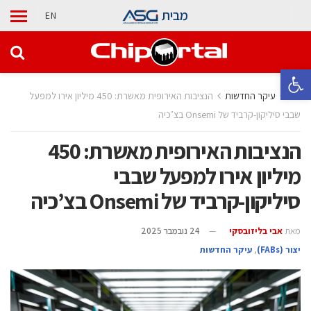
מבית
EN
פתח סרגל נגישות
בית
עיקר החדשות
הנציבות האירופית מאשרת: 450 מיליון אירו למפעל
שבבי סיליקון-קרביד של Onsemi בצ’כיה
הנציבות האירופית מאשרת: 450
מיליון אירו למפעל שבבי
סיליקון-קרביד של Onsemi בצ’כיה
מאת
אבי בליזובסקי
24 נובמבר 2025
‫יצור (‪(FABs‬‬
,
עיקר החדשות