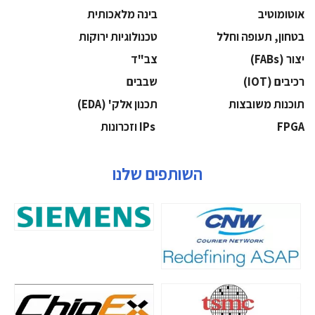
אוטומוטיב
בינה מלאכותית
בטחון, תעופה וחלל
‫טכנולוגיות ירוקות‬
‫יצור (‪(FABs‬‬
‫צב"ד‬
‫רכיבים‬ (IOT)
‫שבבים‬
‫תוכנות משובצות‬
‫תכנון אלק' (‪(EDA‬‬
‫‪FPGA‬‬
‫ ‪וזכרונות IPs‬‬
השותפים שלנו