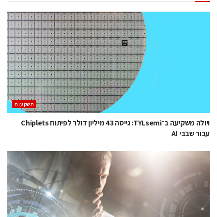
השקעות
ויולה משקיעה ב־TYLsemi: גייסה 43 מיליון דולר לפיתוח Chiplets
עבור שבבי AI