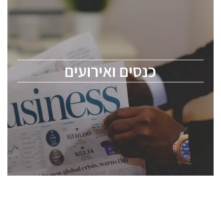
כנסים ואירועים
כנס ChipEx2026 יערך ב-12-13 במאי, 2026. הכנס מיועד
לכל העוסקים בתעשיית הסמיקונדקטור כולל מהנדסים,
מומחים מקצועיים ובכירים.
כנסים ואירועים
ChipEx2026 will be held on May 12-13, 2026. The
conference is intended for everyone involved in the
semiconductor industry, including engineers,
professional experts, and senior executives.
לחץ לפרטים