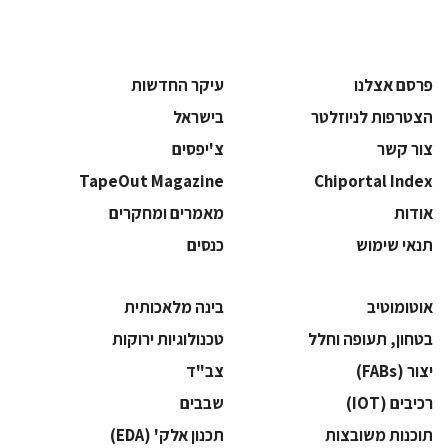
פרסם אצלנו
עיקר החדשות
הצטרפות לניוזלטר
בישראל
צור קשר
צ'יפסים
TapeOut Magazine
Chiportal Index
אודות
מאמרים ומחקרים
תנאי שימוש
כנסים
אוטומוטיב
בינה מלאכותית
בטחון, תעופה וחלל
‫טכנולוגיות ירוקות‬
‫יצור (‪(FABs‬‬
‫צב"ד‬
‫רכיבים‬ (IOT)
‫שבבים‬
‫תוכנות משובצות‬
‫תכנון אלק' (‪(EDA‬‬