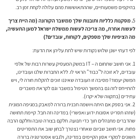
בהיקפים משמעותיים, שההתאוששות מהם עלולה לקחת זמן רב.
5
. מסקנות כלליות ותובנות שלך ממשבר הקורונה (מה היית צריך
לעשות אחרת, מה צריכה לעשות ממשלת ישראל למען התעשיה,
מה הציפיות שלך מספקים, לקוחות, עובדים?)
לפי דעתי ישנן שלוש נקודות שיש לתת עליהן את הדעת:
1. אני חושב שתחום ה – IT במשק המעסיק עשרות רבות של אלפי
עובדים, לא זוכה ל"כבוד" הראוי לו. ללא החברות שלנו ועובדינו,
המשק יעמוד! מסיבה זו העובדה שאיננו זוכים להקלות חורה לי, ויש
להתייחס לזה גם בהמשך הטיפול במשבר וגם לקראת משברים
עתידים (בתקווה שלא יקרו).
2. אני בספק אם היתה ויושמה תכנית ברורה למאבק במגיפה המונית
(שזהו תסריט אסונות ידוע ואפשרי) במדינה וזה חבל. קיימת תחושה
שהדברים מתנהלים תוך כדי תנועה. חלקם בצורה טובה וחלקם הרבה
פחות. אני חושב שביום שאחרי נצטרך לבחון שוב את התסריטים
השונים למקרי אסון הקיימים במדינה, ולגבש אסטרטגיה ברורה