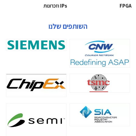
‫‪FPGA‬‬
‫ ‪וזכרונות IPs‬‬
השותפים שלנו