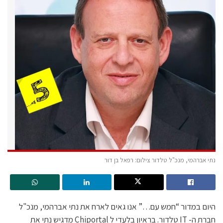
נתי אברהמי, מנכ"ל טלדור צילום: רפאל בן דור
היום במדור “חמש עם…” אנו גאים לארח את נתי אברהמי, מנכ"ל
חברת ה- IT טלדור. בראיון בלעדי ל Chiportal מדגיש נתי את