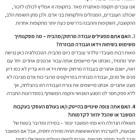
אנו עוברים תקופה מאתגרת מאד. בתקופה זו אמליץ לכולנו לזכור,
שכולנו: העובדים, המנהלים והלקוחות בני אדם. ולכן מתן תשומת הלב,
ההקשבה, השקיפות וההבנה נדרשים כעת יותר מתקופות אחרות.
3
. האם אתם מפעילים עבודה מרחוק/מהבית – מה מסקנותיך
משימוש בשיחות וידאו ועבודה מבוזרת?
מאות רבות מעובדי טלדור עובדים כיום מהבית. הטכנולוגיה כאן נגישה
יותר מתמיד, ואנחנו אף מיישמים אותה עבור ארגונים אחרים. יחד עם
זאת, ישנם אתגרים בעבודה מרחוק: שיחת וידאו היא עדיין לא כמו דיון
פנים אל פנים, ועבודה מבוזרת בפרויקטים מרובי כוח אדם מציבה לא
מעט אתגרים. אנחנו מיישמים את צורת העבודה הזו בהצלחה, אך
ללא ספק חסר לנו המגע האנושי והקפה המשותף במסדרונות החברה.
4. האם אתה צופה שינויים בהייטק ו/או בעולם העסקי בעקבות
המשבר או שהכל יחזור לקדמותו?
השאלה הגדולה היא מתי המשבר יגמר – במידה ומדובר בטווח של
שבועות, להערכתי ההתאוששות תהיה מהירה יחסית, אבל אם המשבר
ייגרר לעוד מספר חודשים, ייגרמו למשק העולמי והישראלי נזקים