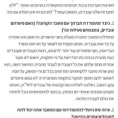
חשיבות מערכות עיבוד הנתונים והתקשורת בארגונים ואומר : "ללא
החברות שלנו ועובדינו, המשק יעמוד!" לפניכם הראיון המלא עם נתי.
1
. כיצד מתמודדת חברתך עם משבר הקורונה? (האם פיטרתם
עובדים, צמצמתם פעילות וכו')
מתחילת המשבר החברה פועלת בשני מישורים. הראשון הוא שמירה
על בריאות עובדינו. אנחנו מקפידים לשמור על הוראות משרד
הבריאות, ואף מחמירים עוד יותר. לדוגמא, כמות העובדים שעובדים
כעת מהבית גבוהה מזו הנדרשת על פי התקנות, וישנם לא מעט
אתרים מהם שלחנו את כל העובדים לעבוד מהבית. המישור השני, הוא
מתן שרות מיטבי ללקוחותינו הפרוסים בכל מגזרי המשק, על מנת
לאפשר להם המשך תפקוד בתקופה מאתגרת זו. לא נעשו פיטורים
עקב המצב. נאלצנו לשלוח כמה קבוצות של עובדים לחל"ת, ואנחנו
מקווים ומצפים שאחרי חג הפסח, ובכפוף להתפתחויות נוכל להחזיר
את כולם לעבודה מלאה.
2
. איזה טיפ ניהולי להתמודדות עם המשבר אתה יכול לתת
למנהלים אחרים בהייטק?