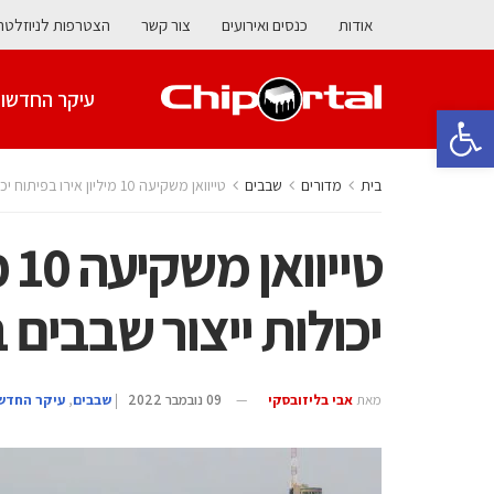
אודות
כנסים ואירועים
צור קשר
הצטרפות לניוזלטר
עיקר החדשו
פתח סרגל נגישות
בית
מדורים
‫שבבים‬
טייוואן משקיעה 10 מיליון אירו בפיתוח יכולות ייצור שבבים בליטא
טי
יכולות ייצור שבבים 
מאת
אבי בליזובסקי
09 נובמבר 2022
|
‫שבבים‬
,
עיקר החדש