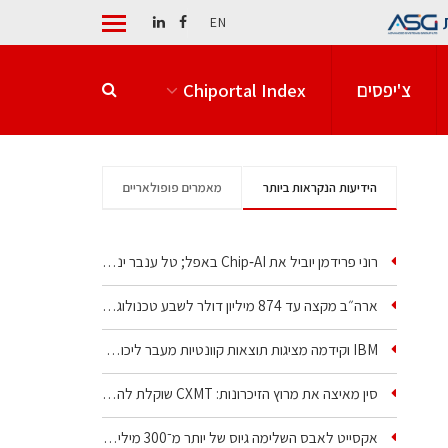
EN
צ'יפסים
Chiportal Index
הידיעות הנקראות ביותר
מאמרים פופולאריים
רוני פרידמן יוביל את Chip‑AI באפל; טל ענבר ינהל את…
ארה״ב מקצה עד 874 מיליון דולר לשבע טכנולוגיות שבבים…
IBM וקידמה מציגות תוצאות קוונטיות מעבר ליכולת…
סין מאיצה את מרוץ הזיכרונות: CXMT שוקלת להקים מפעל…
אקסייט לאבס השלימה גיוס של יותר מ־300 מיליון דולר…