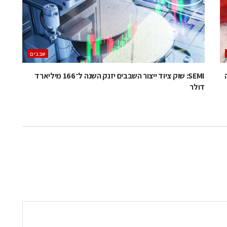
‫שבבים‬
SEMI: שוק ציוד ייצור השבבים יזנק השנה ל־166 מיליארד
דולר