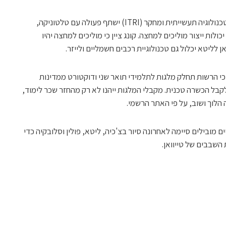
נציגות טייוואן בווילנה אמרה גם כי המכון לטכנולוגיה תעשייתית ומחקר (ITRI) ישתף פעולה עם טלטוניקה,
לות ייצור מוליכים למחצה. קונג ציין כי מוליכים למחצה יהיו
ן לליטא יכלול גם טכנולוגיית רכבים חשמליים ולייזר.
כי הרשות תחלק מלגות לתלמידי תואר שני ודוקטורט ממדינות
לקבל הכשרה טכנית. מקבלי המלגות ייהנו לא רק מהחזר שכר לימוד,
הלוך ושוב, על פי האתר הרשמי.
מובילים סיימה לאחרונה סיור בצ'כיה, ליטא, פולין וסלובקיה כדי
השבבים של טייוואן.