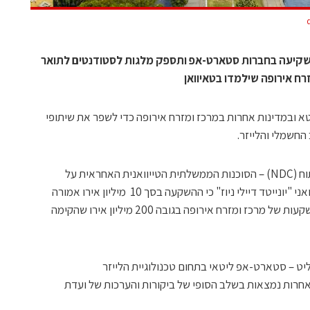
משקיעה בחברות סטארט-אפ ותספק מלגות לסטודנטים לתואר
ח אירופה שילמדו בטאיוואן
 ובמדינות אחרות במרכז ומזרח אירופה כדי לשפר את שיתופי
חשמלי והלייזר.
מינג-הסין קונג, שר המועצה הלאומית לפיתוח (NDC) – הסוכנות הממשלתית הטייוואנית האחראית על
השקעות הטכנולוגיה – אישר לעיתון הטאיוואני "יונייטד דיילי ניוז" כי ההשקעה בסך 10 מיליון אירו אמורה
להתבצע בשלוש חברות באמצעות קרן ההשקעות של מרכז ומזרח אירופה בגובה 200 מיליון אירו שהקימה
ט – סטארט-אפ ליטאי בתחום טכנולוגיית הלייזר
רות נמצאות בשלב הסופי של ביקורות והערכות של ועדת