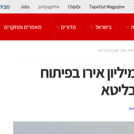
מבית
TapeOut Magazine
ChipEx
סיליקון קלאב
Jobs
ת
בישראל
מדורים
מאמרים ומחקרים
יוואן משקיעה 10 מיליון אירו בפיתוח
בליטא
ות