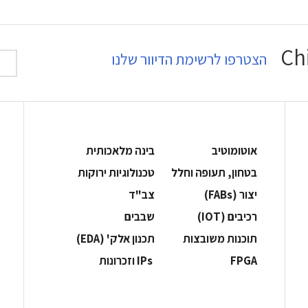
הצטרפו לרשימת הדיוור שלנו
אוטומוטיב
בינה מלאכותית
בטחון, תעופה וחלל
‫טכנולוגיות ירוקות‬
‫יצור (‪(FABs‬‬
‫צב"ד‬
‫רכיבים‬ (IOT)
‫שבבים‬
‫תוכנות משובצות‬
‫תכנון אלק' (‪(EDA‬‬
‫‪FPGA‬‬
‫ ‪וזכרונות IPs‬‬