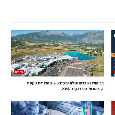
‫שבבים‬
הביקוש לשבבים אנלוגיים מתאושש: הכנסות טקסס
אינסטרומנטס זינקו ב־23%