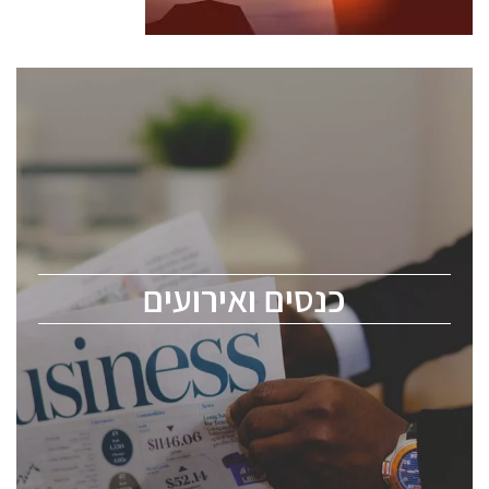
כנסים ואירועים
כנס ChipEx2026 יערך ב-12-13 במאי, 2026. הכנס מיועד
לכל העוסקים בתעשיית הסמיקונדקטור כולל מהנדסים,
מומחים מקצועיים ובכירים.
כנסים ואירועים
ChipEx2026 will be held on May 12-13, 2026. The
conference is intended for everyone involved in the
semiconductor industry, including engineers,
professional experts, and senior executives.
לחץ לפרטים