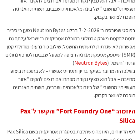
מחייבת – אבל הוא מציף נקודת מפתח: אם רוצים להקים “אזור
תעשייתי־מחשובי” של בינה מלאכותית ושבבים, תשתית האנרגיה
הופכת לצוואר בקבוק.
בפוסט שפורסם ב־7-2-2026 בבלוג Neutron Bytes נטען כי סביב
יוזמה להקמת פארק טכנולוגי בהובלה אמריקנית ב־ישראל עלתה גם
אפשרות לא שגרתית לתשתית החשמל: שילוב כור גרעיני מודולרי קטן
(SMR) שיספק אספקת אנרגיה רציפה למפעל שבבים ולמרכזי נתונים
עתירי־חשמל. (
Neutron Bytes
)
בשלב הזה מדובר בעיקר בדיון ותסריט אפשרי – לא בתוכנית ביצוע
מחייבת – אבל הוא מציף נקודת מפתח: אם רוצים להקים “אזור
תעשייתי־מחשובי” של בינה מלאכותית ושבבים, תשתית האנרגיה
הופכת לצוואר בקבוק.
היוזמה: “Fort Foundry One” והקשר ל־Pax
Silica
לפי הדיווחים, היוזמה משתלבת במסגרת אמריקנית בשם Pax Silica
– ניסיון לבנות שיתופי פעולה בין מדינות “ידידותיות” כדי להבטיח