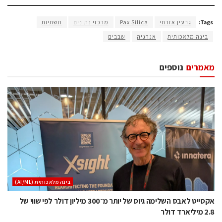
Tags:
גרעין אזרחי
Pax Silica
מרכזי נתונים
תשתיות
בינה מלאכותית
אנרגיה
שבבים
מאמרים
נוספים
בינה מלאכותית (AI/ML)
אקסייט לאבס השלימה גיוס של יותר מ־300 מיליון דולר לפי שווי של
2.8 מיליארד דולר