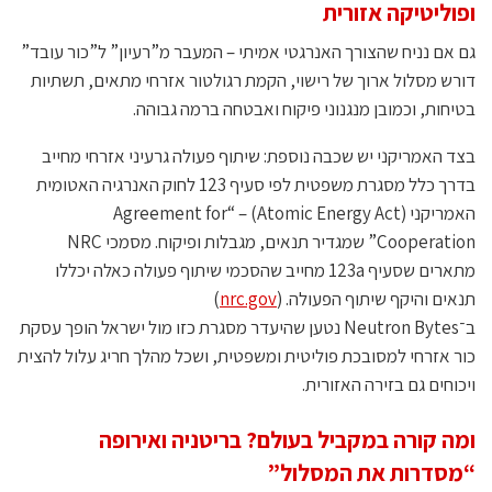
ופוליטיקה אזורית
גם אם נניח שהצורך האנרגטי אמיתי – המעבר מ”רעיון” ל”כור עובד”
דורש מסלול ארוך של רישוי, הקמת רגולטור אזרחי מתאים, תשתיות
בטיחות, וכמובן מנגנוני פיקוח ואבטחה ברמה גבוהה.
בצד האמריקני יש שכבה נוספת: שיתוף פעולה גרעיני אזרחי מחייב
בדרך כלל מסגרת משפטית לפי סעיף 123 לחוק האנרגיה האטומית
האמריקני (Atomic Energy Act) – “Agreement for
Cooperation” שמגדיר תנאים, מגבלות ופיקוח. מסמכי NRC
מתארים שסעיף 123a מחייב שהסכמי שיתוף פעולה כאלה יכללו
תנאים והיקף שיתוף הפעולה. (
nrc.gov
)
ב־Neutron Bytes נטען שהיעדר מסגרת כזו מול ישראל הופך עסקת
כור אזרחי למסובכת פוליטית ומשפטית, ושכל מהלך חריג עלול להצית
ויכוחים גם בזירה האזורית.
ומה קורה במקביל בעולם? בריטניה ואירופה
“מסדרות את המסלול”