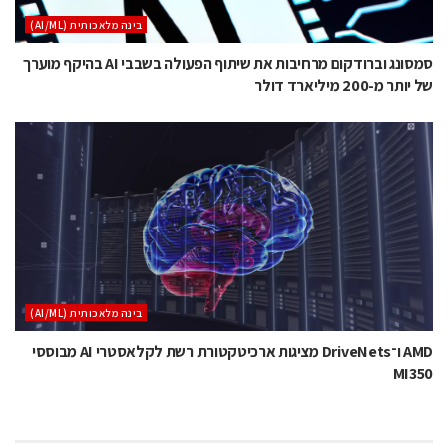
בינה מלאכותית (AI/ML)
סמסונג וברודקום מרחיבות את שיתוף הפעולה בשבבי AI בהיקף מוערך
של יותר מ-200 מיליארד דולר
בינה מלאכותית (AI/ML)
AMD ו־DriveNets מציגות ארכיטקטורת רשת לקלאסטרי AI מבוססי
MI350