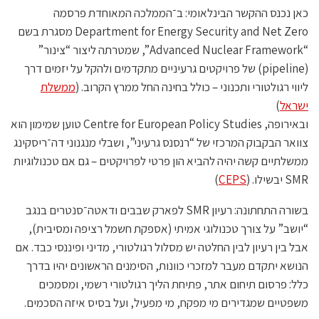
כאן נכנס ההקשר הבינלאומי: ב־הממלכה המאוחדת פרסמה
Department for Energy Security and Net Zero מסגרת בשם
“Advanced Nuclear Framework”, שמטרתה ליצור “צינור”
(pipeline) של פרויקטים גרעיניים מתקדמים ולהקל על יזמים דרך
ליווי רגולטורי ותכנוני – כולל בחינה החל ממרץ הקרוב. (
ממשלת
ישראל
)
ובאירופה, Centre for European Policy Studies טוען שמימון הוא
צוואר הבקבוק המרכזי של “רנסנס גרעיני”, ושבלי מנגנוני דה־ריסקינג
ממשלתיים קשה יהיה להביא הון פרטי לפרויקטים – גם אם טכנולוגיות
SMR יבשילו. (
CEPS
)
בשורה התחתונה: רעיון SMR לפארק שבבים ודאטה־סנטרים בנגב
“יושב” על צורך טכנולוגי אמיתי (אספקת חשמל רציפה ומסיבית),
אבל בין רעיון לבין החלטה יש מסלול רגולטורי, מדיני ופיננסי כבד. אם
הנושא יתקדם מעבר למזכרי כוונות, הסימנים הראשונים יהיו בדרך
כלל: פרסום תיחום אתר, פתיחת הליך רגולטורי רשמי, ומסמכים
משפטיים שמגדירים מי מפקח, מי מפעיל, ועל בסיס איזה הסכמים.