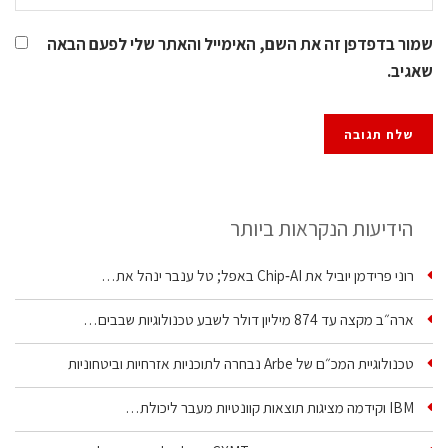
שמור בדפדפן זה את השם, האימייל והאתר שלי לפעם הבאה
שאגיב.
הידיעות הנקראות ביותר
רוני פרידמן יוביל את Chip‑AI באפל; טל ענבר ינהל את…
ארה״ב מקצה עד 874 מיליון דולר לשבע טכנולוגיות שבבים…
טכנולוגיית המכ״ם של Arbe נבחרה לתוכניות אזרחיות וביטחוניות
IBM וקידמה מציגות תוצאות קוונטיות מעבר ליכולת…