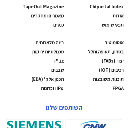
TapeOut Magazine
Chiportal Index
אודות
מאמרים ומחקרים
תנאי שימוש
כנסים
אוטומוטיב
בינה מלאכותית
בטחון, תעופה וחלל
‫טכנולוגיות ירוקות‬
‫יצור (‪(FABs‬‬
‫צב"ד‬
‫רכיבים‬ (IOT)
‫שבבים‬
‫תוכנות משובצות‬
‫תכנון אלק' (‪(EDA‬‬
‫‪FPGA‬‬
‫ ‪וזכרונות IPs‬‬
השותפים שלנו