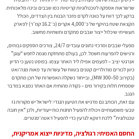
שרשראות אספקה לטכנולוגיות קריטיות כמו שבבים ובינה מלאכותית.
ברקע לכך דווח על כוונה לקדם מזכר הבנות בין הצדדים, הכולל
הקצאת שטח בהיקף של כ־4,000 אקרים (כ־16.2 קמ״ר) לפארק
תעשייתי שיכלול ייצור שבבים מתקדם ותשתיות מחשוב.
מפעלי שבבים ומרכזי נתונים עובדים 24/7, צורכים הספקים גבוהים,
ורגישים להפרעות חשמל. לכן, בעולם מתחזקת מגמה לחפש “עוגן”
אנרגטי יציב – לפעמים אפילו ליד האתר עצמו. בפוסט נטען כי הדיון
כיוון לכורים מודולריים קטנים בטווח של עשרות עד מאות מגה־ואט
(בקירוב 50–300 MW), ובייחוד נשקלה האפשרות של תכן מתקדם
שמפחית תלות בקירור מים – נקודה מהותית אם האתר נמצא במדבר
הנגב.
עם זאת, הכותב גם מדגיש את הטיעון הנגדי: לישראל יש מקורות גז
טבעי משמעותיים ויכולת להפעיל תחנות כוח ייעודיות, ולכן “אין חובה
טכנולוגית” ללכת דווקא לגרעין כדי להפעיל דאטה־סנטרים.
החסם האמיתי: רגולציה, מדיניות ייצוא אמריקנית,