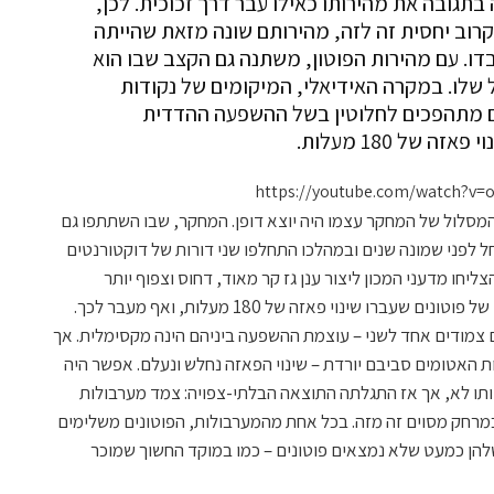
 בתגובה את מהירותו כאילו עבר דרך זכוכית. לכן,
קרוב יחסית זה לזה, מהירותם שונה מזאת שהייתה
דו. עם מהירות הפוטון, משתנה גם הקצב שבו הוא
 שלו. במקרה האידיאלי, המיקומים של נקודות
ם מתהפכים לחלוטין בשל ההשפעה ההדדית
 של 180 מעלות.
https://youtube.com/watch?
ם המסלול של המחקר עצמו היה יוצא דופן. המחקר, שבו השתתפו גם
חל לפני שמונה שנים ובמהלכו התחלפו שני דורות של דוקטורנטים
חו מדעני המכון ליצור ענן גז קר מאוד, דחוס וצפוף יותר
באטומים – והגיעו להישג בקנה מידה עולמי של פוטונים שעברו שינוי פאזה של 180 מעלות, ואף מעבר לכך.
ם צמודים אחד לשני – עוצמת ההשפעה ביניהם הינה מקסימלית. אך
 האטומים סביבם יורדת – שינוי הפאזה נחלש ונעלם. אפשר היה
ותו לא, אך אז התגלתה התוצאה הבלתי-צפויה: צמד מערבולות
רחק מסוים זה מזה. בכל אחת מהמערבולות, הפוטונים משלימים
 מעלות, ובמרכז שלהן כמעט שלא נמצאים פוטונים – כמו במוקד החשוך שמוכר