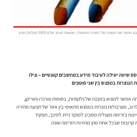
טבעת וקווי מערבולות שנוצרים בהשפעה ההדדית בין שלושה פוטונים. הצבע מתאר את הפאזה של השדה החשמלי, שעושה סיבוב שלם (360 מעלות) סביב
בסס שיטה יעילה לעיבוד מידע במחשבים קוונטיים – וגילו
הנוצרות במפגש בין שני פוטונים
ה אפשר למצוא במבנה של גלקסיות, בסופות טורנדו והוריקן,
וב, מערבולות נוצרות במפגש פתאומי בין אזור של תנועה מהירה
ינות בזרימה מעגלית מסביב למוקד נייח. לפיכך, תפקיד
 קרובות שבכל אחת מהן מהירות הזרימה שונה.