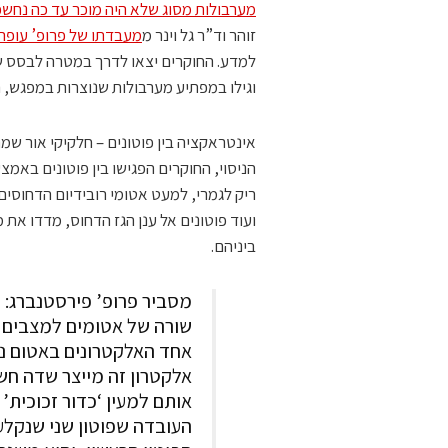
מערבולות מסוג שלא היה מוכר עד כה נחש
זוהר וד”ר גל וינר מ
מעבדתו של פרופ’ עופר
למדע. החוקרים יצאו לדרך במטרה לבסס שי
וגילו במפתיע מערבולות שנוצרות במפגש, הנ
אינטראקציה בין פוטונים – חלקיקי אור שמ
ריק לגמרי, למעט אטומי רובידיום הדחוסים ב
ועוד פוטונים אל ענן הגז הדחוס, מדדו א
ביניהם.
מסביר פרופ’ פירסטנברג: “
שורה של אטומים למצבים א
אחד האלקטרונים באטום נע
אלקטרון זה מייצר שדה חש
אותם למעין ‘כדור זכוכית’ 
העובדה שפוטון שני שנקלע