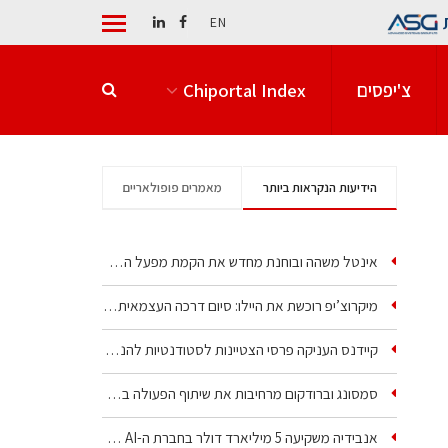
EN
צ'יפסים
Chiportal Index
הידיעות הנקראות ביותר
מאמרים פופולאריים
אינטל משהה ובוחנת מחדש את הקמת מפעל הענק שלה בקריית גת
מיקרוצ’יפ רוכשת את היילו: סיום דרכה העצמאית של אחת…
קיידנס העניקה פרסי הצטיינות לסטודנטיות להנדסת חשמל ופיזיקה
סמסונג וברודקום מרחיבות את שיתוף הפעולה בשבבי AI…
אנבידיה משקיעה 5 מיליארד דולר בחברת ה-AI של איליה סוצקבר