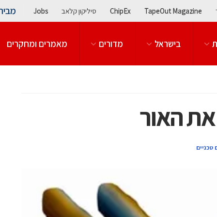
מבית
TapeOut Magazine
ChipEx
סיליקון קלאב
Jobs
ת
בישראל
מדורים
מאמרים ומחקרים
את האור
טכניים