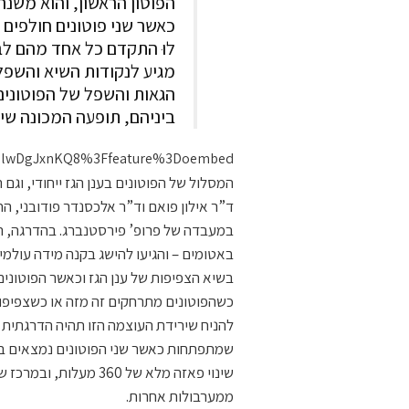
הפוטון הראשון, והוא משנה
כאשר שני פוטונים חולפים 
לוּ התקדם כל אחד מהם לב
מגיע לנקודות השיא והשפל
הגאות והשפל של הפוטוני
ביניהם, תופעה המכונה שינוי פאזה
v=olwDgJxnKQ8%3Ffeature%3Doembed
המסלול של הפוטונים בענן הגז ייחודי, וג
ד”ר אילון פואם וד”ר אלכסנדר פודובני, ה
במעבדה של פרופ’ פירסטנברג. בהדרגה, הצלי
בשיא הצפיפות של ענן הגז וכאשר הפוטוני
כשהפוטונים מתרחקים זה מזה או כשצפיפות
להניח שירידת העוצמה הזו תהיה הדרגתית 
שמתפתחות כאשר שני הפוטונים נמצאים במ
שינוי פאזה מלא של 360
ממערבולות אחרות.