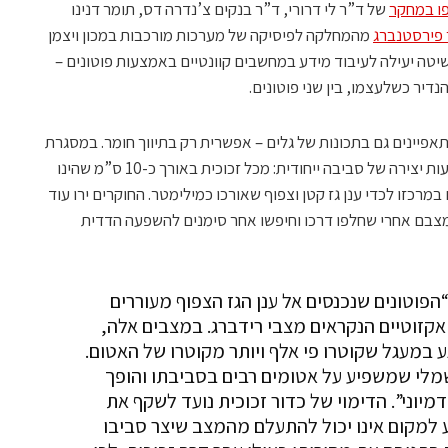
פו במחקר
של ד”ר לי דרורי, ד”ר בנקים צ’נדרה דס, תומר דנינו
 פירסטנברג
מהמחלקה לפיסיקה של מערכות מורכבות במכון ויצמן
טה יעילה לעיבוד מידע במחשבים קוונטיים באמצעות פוטונים –
דיר כשלעצמו, בין שני פוטונים.
תאפיינים גם בתכונות של גלים – אפשרית רק בתיווך חומר. במסגרת
הניסוי, החוקרים הפגישו בין פוטונים באמצעות יצירה של סביבה ייחודית: מכל זכוכית באורך כ-10 ס”מ שהינו
מרכזו לכדי ענן גז קטן וצפוף שאורכו כמילימטר. החוקרים ירו עוד
ת מצבם אחרי שחלפו דרכו וחיפשו אחר סימנים להשפעה הדדית
הפוטונים שנכנסים אל ענן הגז הצפוף מעוררים
קזוטיים הנקראים מצבי רידברג. במצבים אלה,
 במעגל שקוטרו פי אלף ויותר מקוטרו של האטום.
מלי שמשפיע על אטומים רבים בסביבתו והופך
דמיוני”. הדימוי של כדור זכוכית נועד לשקף את
 למקום אינו יכול להתעלם מהמצב שיצר סביבו