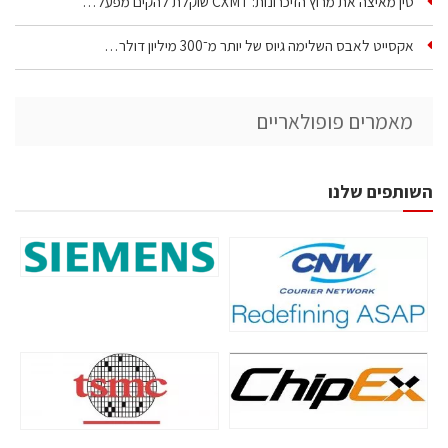
סין מאיצה את מרוץ הזיכרונות: CXMT שוקלת להקים מפעל…
אקסייט לאבס השלימה גיוס של יותר מ־300 מיליון דולר…
מאמרים פופולאריים
השותפים שלנו