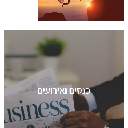
כנסים ואירועים
כנס ChipEx2026 יערך ב-12-13 במאי, 2026. הכנס מיועד
לכל העוסקים בתעשיית הסמיקונדקטור כולל מהנדסים,
מומחים מקצועיים ובכירים.
כנסים ואירועים
ChipEx2026 will be held on May 12-13, 2026. The
conference is intended for everyone involved in the
semiconductor industry, including engineers,
professional experts, and senior executives.