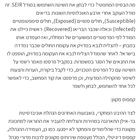
מה הבסיס המתמטי? כדי לבחון את השיטה השתמשו במודל SEIR. זה
מודל העוקב אחרי ארבע האוכלוסיות השונות: בריאים
(Susceptible), חולים סמויים (Exposed), חולים סימפטומטיים
(Infected) וכאלה שכבר הבריאו (Recovered). ראשית כיילנו את
המודל לפי הפרמטרים המשוערים של המחלה, ואז העמדנו אותו
במבחן – להצליח לנבא במדויק את עקומת החולים שכבר נמדדה
בישראל. לאחר שהמודל הצליח לנבא את העקומה במדויק, הוספנו לו
את התנאים של הסגר במשמרות. במקביל פרסמו מאמר רשמי על
השיטה עם כל הפרטים הטכניים, כדי לקבל ביקורת, הערות והצעות
לשיפור מהקהילה המדעית, וכן פרסמנו את קוד המחשב, כדי לאפשר
לכל אחד להשתמש, לבחון ולשפר
קמפוס מקוון:
לצד ההיבט המחקרי, בשבועות האחרונים הנהלת אוניברסיטת
בר-אילן התארגנה במהירות והצליחה להעביר את ההוראה למתכונת
מקוונת כדי שהלימודים והמחקר לא ייפגעו. כמו כן, העמידה ההנהלה,
קמפוס דיגיטלי, הכולל מעטפת שירותים מקוונים לרבות מדורי מנהל