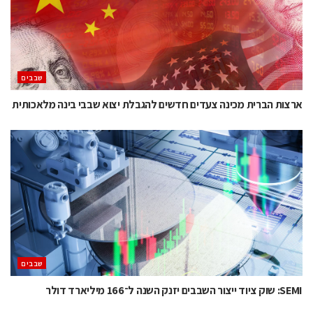
‫שבבים‬
ארצות הברית מכינה צעדים חדשים להגבלת יצוא שבבי בינה מלאכותית
‫שבבים‬
SEMI: שוק ציוד ייצור השבבים יזנק השנה ל־166 מיליארד דולר