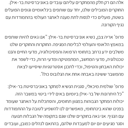
אלה הם רק חלק מהמחקרים עליהם עובדים באוניברסיטת בר-אילן.
החוקרים המובילים שלנו, יחד עם שותפים בינלאומיים וגופים הפועלים
בשטח, פועלים כדי לנסות לתת מענה לאתגר העולמי בהתמודדות עם
נגיף הקורונה.
פרופ' אריה צבן, נשיא אוניברסיטת בר-אילן: "אנו גאים להיות שותפים
במאמץ הלאומי והעולמי לבלימת המגיפה. החוקרות והחוקרים שלנו
משלבים ידע נרחב בתחומי הרפואה והפסיכולוגיה, מדעי החיים והננו
טכנולוגיה, מדעי המחשב, המתמטיקה ומדעי הרוח, כדי לשפר את
יכולות האבחון והטיפול, וכדי לתכנן אסטרטגיות שיסייעו לצאת
מהמשבר ששינה באבחה אחת את הגלובוס כולו".
פרופ' שולמית מיכאלי, סגנית הנשיא למחקר באוניברסיטת בר-אילן:
"כל היתרונות של בר-אילן ביומיום באים לידי ביטוי במשבר הזה.
יכולות המחקר הגבוהות במגוון תחומים, והסתכלות על האתגר שעומד
בפנינו שהוא בינתחומי, מאפשרים לנו להשפיע לטובה על ההתמודדות
עם הנגיף. אני גאה בחוקרים שלנו שגם בתקופה של הגבלות תנועה
וסגר מגיעים יום יום למעבדות שלהם, בהתאם לנהלים כמובן, ועובדים