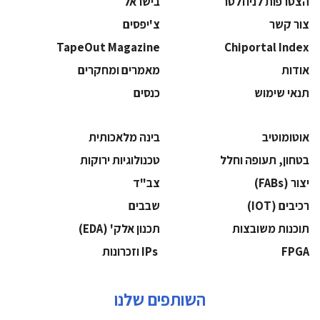
הצטרפות לניוזלטר
בישראל
צור קשר
צ'יפסים
TapeOut Magazine
Chiportal Index
אודות
מאמרים ומחקרים
תנאי שימוש
כנסים
אוטומוטיב
בינה מלאכותית
בטחון, תעופה וחלל
‫טכנולוגיות ירוקות‬
‫יצור (‪(FABs‬‬
‫צב"ד‬
‫רכיבים‬ (IOT)
‫שבבים‬
‫תוכנות משובצות‬
‫תכנון אלק' (‪(EDA‬‬
‫‪FPGA‬‬
‫ ‪וזכרונות IPs‬‬
השותפים שלנו