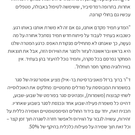
אחרות. בתרופה רמדסיביר, ששימשה לטיפול באבולה, מטפלים
עכשיו גם בחולי קורונה.
"המדע תמיד מקדם אותנו, גם אם זה לא משרת אותנו באותו רגע.
כשנבוא בעתיד לעבוד על פיתוח חדש תמיד נסתכל אחורה על מה
נעשָה, כך שאנחנו לא מתחילים מנקודת האפס. כרגע המטרה שלנו
היא בראש ובראשונה לעזור ולמגר את הווירוס הזה, אבל את תוצאות
המחקר נפרסם בכל מקרה, ותמיד נוכל להיעזר בהן בעתיד. אין
בווירולוגיה מחקר חסר תוחלת".
ד"ר ברוך ברזל מאוניברסיטת בר-אילן מציע אסטרטגיה של סגר
במשמרות המבוססת על מודלים מתמטיים: מחלקים את האוכלוסייה
לשתי קבוצות (משמרות), ומנהיגים סגר בפורמט של שבוע-שבוע,
דהיינו כל משמרת פעילה שבוע אחד ונכנסת לסגר בשבוע שאחריו.
תכנית זאת, יחד עם בידוד החולים הסימפטומטיים ושמירה כללית על
זהירות, עשויה לגבור על הווירוס ולאפשר חזרה לשגרה תוך זמן קצר –
וכל זאת תוך שמירה על פעילות כלכלית בהיקף של 50%.