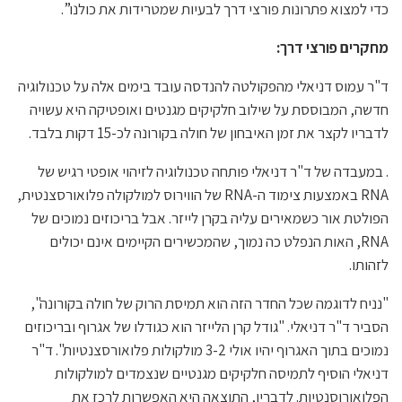
כדי למצוא פתרונות פורצי דרך לבעיות שמטרידות את כולנו”.
מחקרים פורצי דרך:
ד"ר עמוס דניאלי מהפקולטה להנדסה עובד בימים אלה על טכנולוגיה
חדשה, המבוססת על שילוב חלקיקים מגנטים ואופטיקה היא עשויה
לדבריו לקצר את זמן האיבחון של חולה בקורונה לכ-15 דקות בלבד.
. במעבדה של ד"ר דניאלי פותחה טכנולוגיה לזיהוי אופטי רגיש של
RNA באמצעות צימוד ה-RNA של הווירוס למולקולה פלואורסצנטית,
הפולטת אור כשמאירים עליה בקרן לייזר. אבל בריכוזים נמוכים של
RNA, האות הנפלט כה נמוך, שהמכשירים הקיימים אינם יכולים
לזהותו.
"נניח לדוגמה שכל החדר הזה הוא תמיסת הרוק של חולה בקורונה",
הסביר ד"ר דניאלי. "גודל קרן הלייזר הוא כגודלו של אגרוף ובריכוזים
נמוכים בתוך האגרוף יהיו אולי 3-2 מולקולות פלואורסצנטיות". ד"ר
דניאלי הוסיף לתמיסה חלקיקים מגנטיים שנצמדים למולקולות
הפלואורוסנטיות. לדבריו, התוצאה היא האפשרות לרכז את