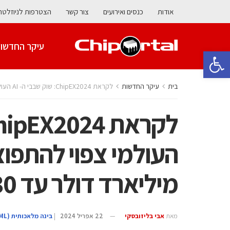
אודות
כנסים ואירועים
צור קשר
הצטרפות לניוזלטר
עיקר החדשו
פתח סרגל נגישות
בית
עיקר החדשות
לקראת ChipEX2024: שוק שבבי ה- AI העולמי צפוי להתפוצץ, ויגיע ל-151 מיליארד דולר עד 2030
מיליארד דולר עד 2030
מאת
אבי בליזובסקי
22 אפריל 2024
|
בינה מלאכותית (AI/ML)