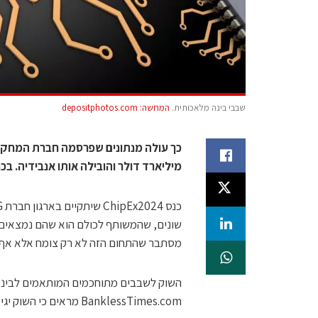
שבבי בינה מלאכותית.
המחשה: depositphotos.com
מיליארד דולר והובילה אותו אנבידיה. בכנס שיתקיים ב-7
שונים, שהמשותף לכולם הוא שהם נמצאים כ
מסתבר שהתחום הזה לא רק צומח אלא אף 
השוק לשבבים מתוחכמים המותאמים לבינה
BanklessTimes.com מראים כי השוק יגיע ל-151 מיליארד דולר עד 2030.