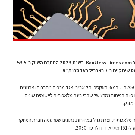
כך עולה מנתונים שפרסמה חברת המחקר BanklessTimes.com. בשנת 2023 הסתכם השוק ב-53.5
 באפריל באקספו ת"א
כנס ChipEx2024 שיתקיים בארגון חברת ASG ב-7 במאי באקספו תל אביב יאגד מרצים מחברות וארגונים
יום בפיתוח נמרץ של שבבי בינה מלאכותית ליישומים שונים.
מזנק.
 מלאכותית יוצרת גדל במהירות. נתונים שפרסמה חברת המחקר