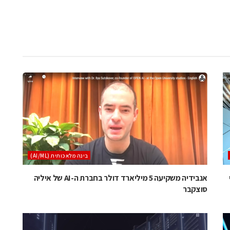
בינה מלאכותית (AI/ML)
י
אנבידיה משקיעה 5 מיליארד דולר בחברת ה-AI של איליה
סוצקבר