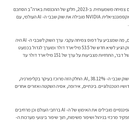
נתוני שוק השבבים ל- AI העולמיים מדגישים צמיחה משמעותית. ב-2023, חלקן של ההכנסות בארה"ב הסתכם
ב-23 מיליארד דולר, עם תחזיות להרחבה אקספוננציאלית. NVIDIA מובילה את שוק שבבי ה- AI העולמי, עם
"שוק שבבי ה- AI צמח שור במשך כמה שנים, מה שמצביע על דפוס צמיחה עקבי. ערך השוק לשבבי ה- AI היה
44.2 מיליארד דולר ב-2022. ב-2023, השוק הגיע לשיא חדש של 53.5 מיליארד דולר ומוערך לגדול בכמעט
30% ב-2024 ל-67 מיליארד דולר. בסופו של דבר, התחזיות מצביעות על ערך של 151 מיליארד דולר עד
צפון אמריקה מחזיקה בחלק הגדול ביותר משוק שבבי ה- AI, 38.12%. החלק הזה מרוכז בעיקר בקליפורניה,
שיו הטכנולוגיים. בינתיים, אירופה, אסיה השקטה ואזורים אחרים
מגזר האוטומטיב, והמגזרים הבריאותיים והפיננסיים מובילים את האימוץ של ה- AI ברחבי העולם וכן מרחיבים
 AI. שבבי ה- AI משחקים תפקיד מרכזי בניהול ושיפור משימות, תוך שיפור ביצועי מערכות ה-