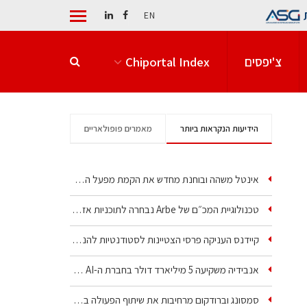
EN
צ'יפסים
Chiportal Index
הידיעות הנקראות ביותר
מאמרים פופולאריים
אינטל משהה ובוחנת מחדש את הקמת מפעל הענק שלה בקריית גת
טכנולוגיית המכ״ם של Arbe נבחרה לתוכניות אזרחיות וביטחוניות
קיידנס העניקה פרסי הצטיינות לסטודנטיות להנדסת חשמל ופיזיקה
אנבידיה משקיעה 5 מיליארד דולר בחברת ה-AI של איליה סוצקבר
סמסונג וברודקום מרחיבות את שיתוף הפעולה בשבבי AI…