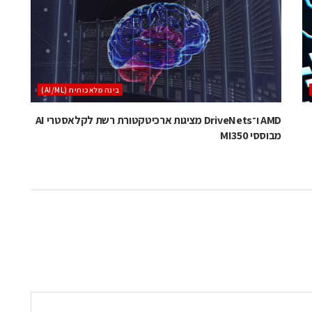
בינה מלאכותית (AI/ML)
AMD ו־DriveNets מציגות ארכיטקטורת רשת לקלאסטרי AI
מבוססי MI350