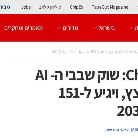
מבית
TapeOut Magazine
ChipEx
סיליקון קלאב
Jobs
ת
בישראל
מדורים
מאמרים ומחקרים
לקראת ChipEX2024: שוק שבבי ה- AI
העולמי צפוי להתפוצץ, ויגיע ל-151
,
עיקר החדשות