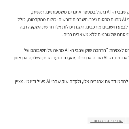
למרות המסלול האופטימי של הצמיחה, שוק שבבי ה- AI נתקל במספר אתגרים משמעותיים. ראשית,
המורכבות הטכנולוגית של תכנון וייצור שבבי AI מהווה מחסום ניכר. השבבים דורשים יכולות מתקדמות, כולל
לת לבצע חישובים מורכבים. השגת יכולות אלו דורשת השקעה רבה
ניסתם של גורמים ללא משאבים רבים.
ג'ונתן מרי, מנכ"ל BanklessTimes, התייחס לצמיחה: "הרחבת שוק שבבי ה- AI מראה על חשיבותם של
חומרה מיוחדת בהבטחת יעילות הבינה המלאכותית. ה- AI הפכה את חיינו מהעבודה ועד הבית ושינתה את אופן
עם זאת, בהשקעה ומומחיות ממוקדות ניתן להתמודד עם אתגרים אלו, ולקדם שוק שבבי AI פעיל ודינמי. מציין
שבבי בינה מלאכותית