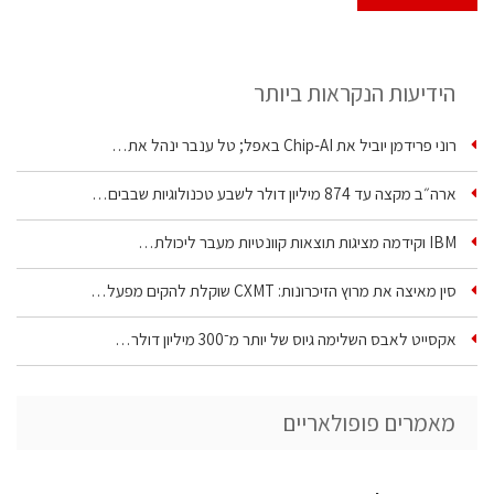
הידיעות הנקראות ביותר
רוני פרידמן יוביל את Chip‑AI באפל; טל ענבר ינהל את…
ארה״ב מקצה עד 874 מיליון דולר לשבע טכנולוגיות שבבים…
IBM וקידמה מציגות תוצאות קוונטיות מעבר ליכולת…
סין מאיצה את מרוץ הזיכרונות: CXMT שוקלת להקים מפעל…
אקסייט לאבס השלימה גיוס של יותר מ־300 מיליון דולר…
מאמרים פופולאריים