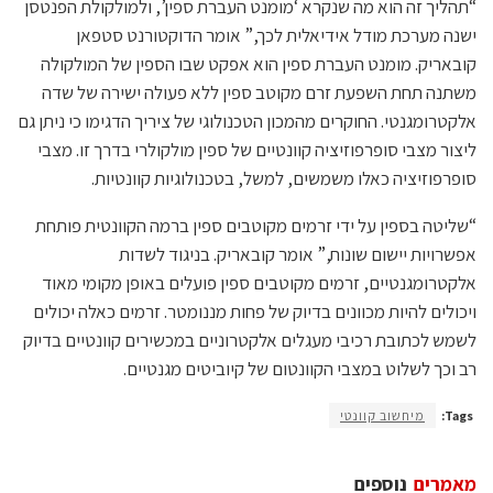
“תהליך זה הוא מה שנקרא ‘מומנט העברת ספין’, ולמולקולת הפנטסן
ישנה מערכת מודל אידיאלית לכך,” אומר הדוקטורנט סטפאן
קובאריק. מומנט העברת ספין הוא אפקט שבו הספין של המולקולה
משתנה תחת השפעת זרם מקוטב ספין ללא פעולה ישירה של שדה
אלקטרומגנטי. החוקרים מהמכון הטכנולוגי של ציריך הדגימו כי ניתן גם
ליצור מצבי סופרפוזיציה קוונטיים של ספין מולקולרי בדרך זו. מצבי
סופרפוזיציה כאלו משמשים, למשל, בטכנולוגיות קוונטיות.
“שליטה בספין על ידי זרמים מקוטבים ספין ברמה הקוונטית פותחת
אפשרויות יישום שונות,” אומר קובאריק. בניגוד לשדות
אלקטרומגנטיים, זרמים מקוטבים ספין פועלים באופן מקומי מאוד
ויכולים להיות מכוונים בדיוק של פחות מננומטר. זרמים כאלה יכולים
לשמש לכתובת רכיבי מעגלים אלקטרוניים במכשירים קוונטיים בדיוק
רב וכך לשלוט במצבי הקוונטום של קיוביטים מגנטיים.
Tags:
מיחשוב קוונטי
מאמרים
נוספים