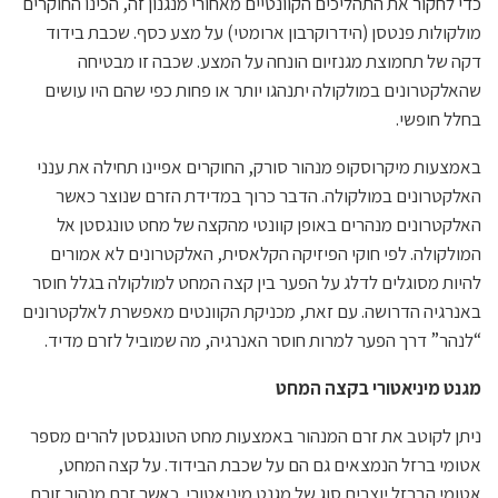
כדי לחקור את התהליכים הקוונטיים מאחורי מנגנון זה, הכינו החוקרים
מולקולות פנטסן (הידרוקרבון ארומטי) על מצע כסף. שכבת בידוד
דקה של תחמוצת מגנזיום הונחה על המצע. שכבה זו מבטיחה
שהאלקטרונים במולקולה יתנהגו יותר או פחות כפי שהם היו עושים
בחלל חופשי.
באמצעות מיקרוסקופ מנהור סורק, החוקרים אפיינו תחילה את ענני
האלקטרונים במולקולה. הדבר כרוך במדידת הזרם שנוצר כאשר
האלקטרונים מנהרים באופן קוונטי מהקצה של מחט טונגסטן אל
המולקולה. לפי חוקי הפיזיקה הקלאסית, האלקטרונים לא אמורים
להיות מסוגלים לדלג על הפער בין קצה המחט למולקולה בגלל חוסר
באנרגיה הדרושה. עם זאת, מכניקת הקוונטים מאפשרת לאלקטרונים
“לנהר” דרך הפער למרות חוסר האנרגיה, מה שמוביל לזרם מדיד.
מגנט מיניאטורי בקצה המחט
ניתן לקוטב את זרם המנהור באמצעות מחט הטונגסטן להרים מספר
אטומי ברזל הנמצאים גם הם על שכבת הבידוד. על קצה המחט,
אטומי הברזל יוצרים סוג של מגנט מיניאטורי. כאשר זרם מנהור זורם