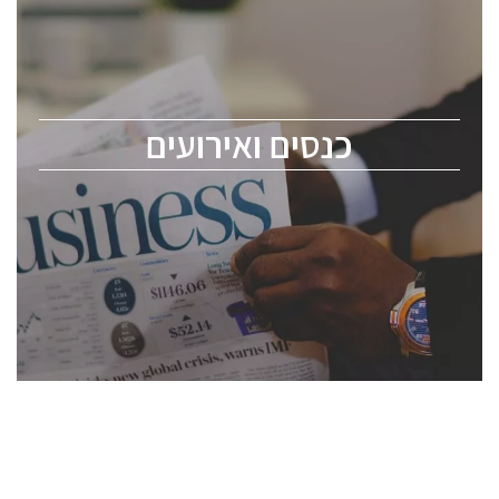
כנס ChipEx2026 יערך ב-12-13 במאי, 2026. הכנס מיועד
לכל העוסקים בתעשיית הסמיקונדקטור כולל מהנדסים,
מומחים מקצועיים ובכירים.
כנסים ואירועים
ChipEx2026 will be held on May 12-13, 2026. The
conference is intended for everyone involved in the
semiconductor industry, including engineers,
professional experts, and senior executives.
לחץ לפרטים