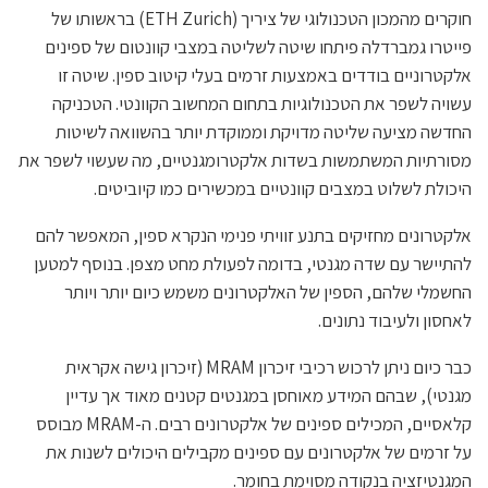
חוקרים מהמכון הטכנולוגי של ציריך (ETH Zurich) בראשותו של
פייטרו גמברדלה פיתחו שיטה לשליטה במצבי קוונטום של ספינים
אלקטרוניים בודדים באמצעות זרמים בעלי קיטוב ספין. שיטה זו
עשויה לשפר את הטכנולוגיות בתחום המחשוב הקוונטי. הטכניקה
החדשה מציעה שליטה מדויקת וממוקדת יותר בהשוואה לשיטות
מסורתיות המשתמשות בשדות אלקטרומגנטיים, מה שעשוי לשפר את
היכולת לשלוט במצבים קוונטיים במכשירים כמו קיוביטים.
אלקטרונים מחזיקים בתנע זוויתי פנימי הנקרא ספין, המאפשר להם
להתיישר עם שדה מגנטי, בדומה לפעולת מחט מצפן. בנוסף למטען
החשמלי שלהם, הספין של האלקטרונים משמש כיום יותר ויותר
לאחסון ולעיבוד נתונים.
כבר כיום ניתן לרכוש רכיבי זיכרון MRAM (זיכרון גישה אקראית
מגנטי), שבהם המידע מאוחסן במגנטים קטנים מאוד אך עדיין
קלאסיים, המכילים ספינים של אלקטרונים רבים. ה-MRAM מבוסס
על זרמים של אלקטרונים עם ספינים מקבילים היכולים לשנות את
המגנטיזציה בנקודה מסוימת בחומר.