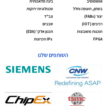
אוטומוטיב
בינה מלאכותית
בטחון, תעופה וחלל
‫טכנולוגיות ירוקות‬
‫יצור (‪(FABs‬‬
‫צב"ד‬
‫רכיבים‬ (IOT)
‫שבבים‬
‫תוכנות משובצות‬
‫תכנון אלק' (‪(EDA‬‬
‫‪FPGA‬‬
‫ ‪וזכרונות IPs‬‬
השותפים שלנו