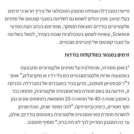
פייטרו גמברדלה ועמיתיו מהמכון הטכנולוגי של ציריך הראו כי זרמים
בעלי קיטוב ספין יכולים לשמש גם לשליטה במצבי קוונטום של ספינים
אלקטרוניים בודדים. תוצאות המחקר, שפורסמו בכתב העת המדעי
Science, עשויות לשמש בטכנולוגיות שונות בעתיד, למשל בשליטה
על מצבי קוונטום של קיוביטים מגנטיים.
זרמים במנהור במולקולות בודדות
“באופן מסורתי, מניפולציה על ספינים אלקטרוניים מתבצעת
באמצעות שדות אלקטרומגנטיים כמו גלי רדיו או מיקרוגלים,” אומר
ד”ר סבסטיאן סטפנוב, מדען בכיר במעבדתו של גמברדלה. טכניקה
זו, הידועה גם בשם תהודת פאראמגנטית אלקטרונית, פותחה כבר
באמצע שנות ה-40 של המאה ה-20 ומשמשת בתחומים שונים כגון
חקר חומרים, כימיה וביופיזיקה. “לפני מספר שנים, הוכח שניתן
להשרות תהודת פאראמגנטית אלקטרונית באטומים בודדים; אולם,
עד כה המנגנון המדויק לכך לא היה ברור,” מוסיף סטפנוב.