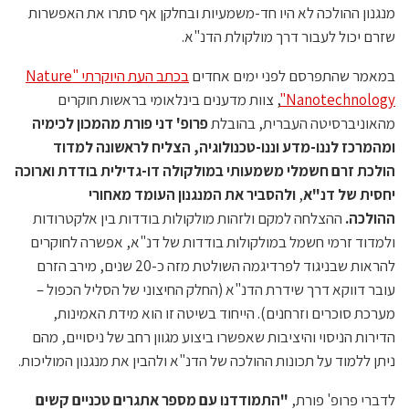
מנגנון ההולכה לא היו חד-משמעיות ובחלקן אף סתרו את האפשרות
שזרם יכול לעבור דרך מולקולת הדנ"א.
במאמר שהתפרסם לפני ימים אחדים
בכתב העת היוקרתי "Nature
Nanotechnology"
, צוות מדענים בינלאומי בראשות חוקרים
מהאוניברסיטה העברית, בהובלת
פרופ' דני פורת מהמכון לכימיה
ומהמרכז לננו-מדע וננו-טכנולוגיה, הצליח לראשונה למדוד
הולכת זרם חשמלי משמעותי במולקולה דו-גדילית בודדת וארוכה
יחסית של דנ"א
,
ולהסביר את המנגנון העומד מאחורי
ההולכה.
ההצלחה למקם ולזהות מולקולות בודדות בין אלקטרודות
ולמדוד זרמי חשמל במולקולות בודדות של דנ"א, אפשרה לחוקרים
להראות שבניגוד לפרדיגמה השולטת מזה כ-20 שנים, מירב הזרם
עובר דווקא דרך שידרת הדנ"א (החלק החיצוני של הסליל הכפול –
מערכת סוכרים וזרחנים). הייחוד בשיטה זו הוא מידת האמינות,
הדירות הניסוי והיציבות שאפשרו ביצוע מגוון רחב של ניסויים, מהם
ניתן ללמוד על תכונות ההולכה של הדנ"א ולהבין את מנגנון המוליכות.
לדברי פרופ' פורת,
"התמודדנו עם מספר אתגרים טכניים קשים