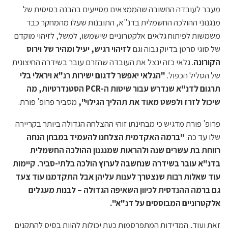
מעבר לעובדה החשובה שהממצאים מסייעים בהבנה בסיסית של
מנגנוני ההולכה החשמלית בדנ"א, התובנות שעלו מהמחקר כבר
משמשות לפיתוח גלאים אלקטרוניים שישמשו, למשל, לזיהוי מוקדם
של סוגי סרטן בדיוק גבוה וגם
לזיהוי רגיש, יעיל ומהיר של וירוס
הקורונה
. גלאי כזה ינצל את העובדה שהזרם עובר בשידרה החיצונית
של הסליל הכפול.
"הגלאי יאפשר לדגום ישירות רנ"א ויראלי בלי
תרגום לדנ"א שנדרש עבור שיטות ה-
PCR
הסטנדרטיות,
מה
שיכול לזרז
ולפשט מאוד את תהליך הגילוי",
מסביר פרופ' פורת.
פרופ' פורת מדגיש כי מבחינתו זוהי ההצלחה הגדולה ביותר בקריירה
שלו עד כה.
"ברמה האקדמית הצלחנו להעמיד במבחן הנחה
רווחת בת עשרים שנה ולהראות שמנגנון ההולכה החשמלית
בדנ"א עובר בשידרה שנחשבה לערוץ הולכה בלתי-סביר. קיימות
עוד שאלות רבות שנצטרך לענות עליהן אבל התקדמנו עוד צעד
גם ברמה ההנדסית לכיוון השאיפה הגדולה – לבנות מעגלים
אלקטרוניים המבוססים על דנ"א".
זאת ועוד, המדידות המתפרסמות כעת יכולות להוות בסיס להתקנים