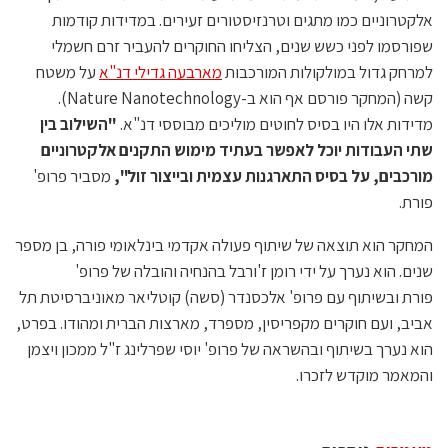
אלקטרוניים כמו מתגים וטרנזיסטורים זעירים. במדידות קודמות
שפורסמו לפני כשש שנים, הצליחו החוקרים להעביר זרם חשמלי
למרחק גדול במולקולות המורכבות
מארבעה גדילי דנ"א
על משטח
קשה (המחקר פורסם אף הוא ב-Nature Nanotechnology).
מדידות אלו היו בסיס לחוטים מוליכים מבוססי דנ"א.
"השילוב בין
שתי העבודות יוכל לאפשר בעתיד מימוש התקנים אלקטרוניים
מורכבים, על בסיס התארגנות עצמית ובייצור זול",
מסביר פרופ'
פורת.
המחקר הוא תוצאה של שיתוף פעולה אקדמי בינלאומי פורה, בן מספר
שנים. הוא נערך על ידי רומן ז'ורבל בהנחיה והובלה של פרופ'
פורת ובשיתוף עם פרופ' אלכסנדר (סשה) קוטליאר מאוניברסיטת תל
אביב, ועם חוקרים מקפריסין, מספרד, מארצות הברית ומהודו. בפרט,
הוא נערך בשיתוף ובהשראה של פרופ' יוסי שפרלינג ז"ל ממכון ויצמן
והמאמר מוקדש לזכרו.