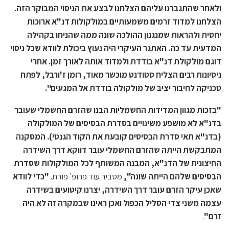
ולאחר שהתגברנו עליהם הצלחנו לבצע את הניסוי המבוקר הזה.
הצלחנו למדוד זרמים משמעותיים במולקולות דנ"א ארוכות
יחסית ולהראות שמנגנון ההולכה שונה ממה שהניחו בקהילה
המדעית עד כה. האתגר העיקרי היה נעוץ ביכולת לוודא שכל ניסוי
דוגם מולקולת דנ"א בודדת ולמדוד אותה לאורך זמן. אחרי
ניסיונות רבים הצליח סטודנט מוכשר מאוד, רומן ז'ורבל, לפתח
טכניקה לחיבור יציב של מולקולה בודדת אל המגעים".
"בזכות מגוון המדידות החשמליות הבנו שהזרם החשמלי שעובר
בדנ"א לא מושפע משינויים בסדרת הבסיסים של המולקולה
(בדנ"א תאי סדרת הבסיסים קובעת את הקוד הגנטי). המסקנה
המתבקשת הייתה שהזרם החשמלי עובר דווקא דרך השידרה
החיצונית של הדנ"א, המבנה המשותף לכל המולקולות שסדרת
הבסיסים שלהם הייתה שונה",
מסביר עוד פרופ' פורת.
"כדי לוודא
שאכן עיקר הזרם עובר דרך השידרה, יצרנו קיטועים בשידרה
עצמה משני צדי הסליל הכפול ואכן ראינו שבמקרה זה לא היה
זרם"
.