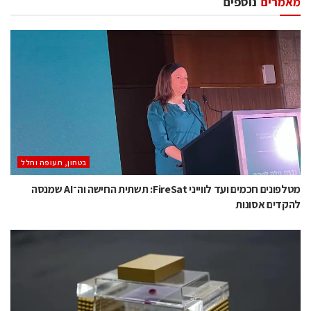
מאמרים
נוספים
בטחון, תעופה וחלל
מטלפונים חכמים ועד לווייני FireSat: תשתית החישה וה־AI שמנסה
להקדים אסונות