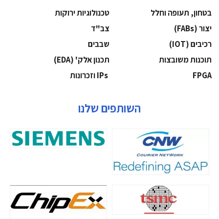
בטחון, תעופה וחלל
‫טכנולוגיות ירוקות‬
‫יצור (‪(FABs‬‬
‫צב"ד‬
‫רכיבים‬ (IOT)
‫שבבים‬
‫תוכנות משובצות‬
‫תכנון אלק' (‪(EDA‬‬
‫‪FPGA‬‬
‫ ‪וזכרונות IPs‬‬
השותפים שלנו