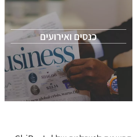
כנס ChipEx2026 יערך ב-12-13 במאי, 2026. הכנס מיועד
לכל העוסקים בתעשיית הסמיקונדקטור כולל מהנדסים,
מומחים מקצועיים ובכירים.
כנסים ואירועים
ChipEx2026 will be held on May 12-13, 2026. The
conference is intended for everyone involved in the
semiconductor industry, including engineers,
professional experts, and senior executives.
לחץ לפרטים