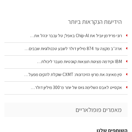
הידיעות הנקראות ביותר
רוני פרידמן יוביל את Chip‑AI באפל; טל ענבר ינהל את…
ארה״ב מקצה עד 874 מיליון דולר לשבע טכנולוגיות שבבים…
IBM וקידמה מציגות תוצאות קוונטיות מעבר ליכולת…
סין מאיצה את מרוץ הזיכרונות: CXMT שוקלת להקים מפעל…
אקסייט לאבס השלימה גיוס של יותר מ־300 מיליון דולר…
מאמרים פופולאריים
השותפים שלנו