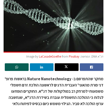
דנ"א DNA. המחשה: Image by
Pixabay
from
LaCasadeGoethe
מחקר שהתפרסם ב- Nature Nanotechnology בראשות פרופ'
דני פורת מהאוני' העברית הדגים לראשונה הולכת זרם חשמלי
משמעותי למרחק רב במולקולות של דנ"א. החוקרים הופתעו
לגלות כי ההולכה החשמלית עוברת בשידרת הדנ"א, שנחשבה
ערוץ הולכה לא סביר. הגילוי משמש כיום כבסיס לפיתוח גלאי