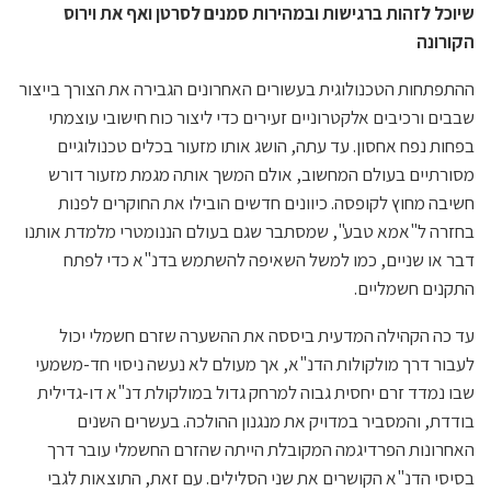
שיוכל לזהות ברגישות ובמהירות סמנים לסרטן ואף את וירוס
הקורונה
ההתפתחות הטכנולוגית בעשורים האחרונים הגבירה את הצורך בייצור
שבבים ורכיבים אלקטרוניים זעירים כדי ליצור כוח חישובי עוצמתי
בפחות נפח אחסון. עד עתה, הושג אותו מזעור בכלים טכנולוגיים
מסורתיים בעולם המחשוב, אולם המשך אותה מגמת מזעור דורש
חשיבה מחוץ לקופסה. כיוונים חדשים הובילו את החוקרים לפנות
בחזרה ל"אמא טבע", שמסתבר שגם בעולם הננומטרי מלמדת אותנו
דבר או שניים, כמו למשל השאיפה להשתמש בדנ"א כדי לפתח
התקנים חשמליים.
עד כה הקהילה המדעית ביססה את ההשערה שזרם חשמלי יכול
לעבור דרך מולקולות הדנ"א, אך מעולם לא נעשה ניסוי חד-משמעי
שבו נמדד זרם יחסית גבוה למרחק גדול במולקולת דנ"א דו-גדילית
בודדת, והמסביר במדויק את מנגנון ההולכה. בעשרים השנים
האחרונות הפרדיגמה המקובלת הייתה שהזרם החשמלי עובר דרך
בסיסי הדנ"א הקושרים את שני הסלילים. עם זאת, התוצאות לגבי