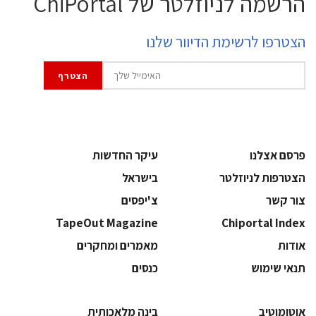
הרשמה לניוזלטר של ChiPortal
הצטרפו לרשימת הדיוור שלנו
פרסם אצלנו
עיקר החדשות
הצטרפות לניוזלטר
בישראל
צור קשר
צ'יפסים
TapeOut Magazine
Chiportal Index
אודות
מאמרים ומחקרים
תנאי שימוש
כנסים
אוטומוטיב
בינה מלאכותית