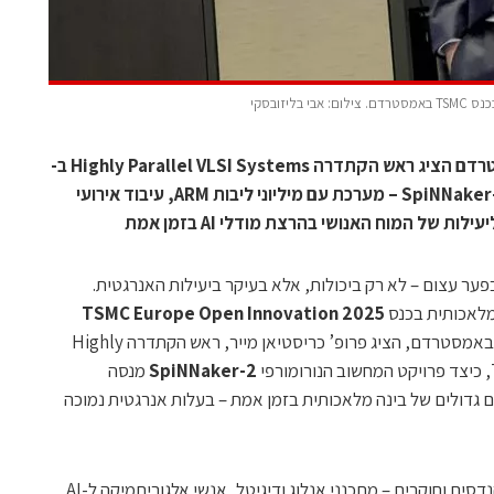
זובסקי
בכנס 2025 TSMC Europe OIP באמסטרדם הציג ראש הקתדרה Highly Parallel VLSI Systems ב-
TU Dresden את המחשב הנורומורפי SpiNNaker-2 – מערכת עם מיליוני ליבות ARM, עיבוד אירועי
ת של המוח האנושי בהרצת מודלי AI בזמן אמת
וח האנושי עדיין מנצח את מעבדי ה־AI בפער עצום – לא רק ביכולות, אלא בעיקר ביעילות האנרגטית.
2025 TSMC Europe Open Innovation
באמסטרדם, הציג פרופ’ כריסטיאן מייר, ראש הקתדרה Highly
SpiNNaker-2
מנסה
ם גדולים של בינה מלאכותית בזמן אמת – בעלות אנרגטית נמוכה
מייר מוביל קבוצת מחקר של יותר מ־40 מהנדסים וחוקרים – מתכנני אנלוג ודיגיטל, אנשי אלגוריתמיקה ל-AI,