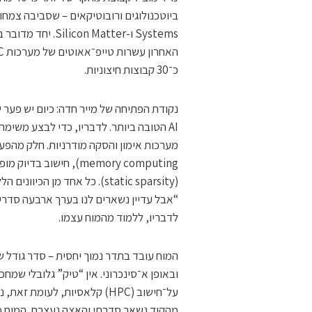
כ־30 קבוצות חיצוניות.
נקודת הפתיחה של מייר חדה: כיום יש פער 
(static sparsity). כל אחד מן
“אבל עדיין נשארים לנו בערך ארבעה סדרי ג
לדבריו, ללמוד מהמוח עצמו.
ובאופן א־סינכרוני. אין “טיק” גלובלי שמח
על־חישוב (HPC) קלאסיות, לעו
מהקוד נשאר סדרתי והאצה נעצרת. המוח פות