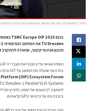
פרופ’ כריסטיאן מייר מציג את המחשב הנוירומורפי בעל מיליוני היחידות בכנס TSMC באמסטרדם. צילום: אבי בלי
ותכנון אנרגטי קיצוני, שנועדה להתקרב ליעילו
המ
בהרצאה שנעלה את המושב על IoT ובינה מלאכותית בכנס
Platform (OIP) Ecosystem Forum
Parallel VLSI Systems ב-TU Dresden, כיצד פרויקט המחשוב הנורומורפי
להתקרב לביצועים של המוח, ולהריץ מודלי
בהרבה מזו של כרטיסי GPU קלאסיים.