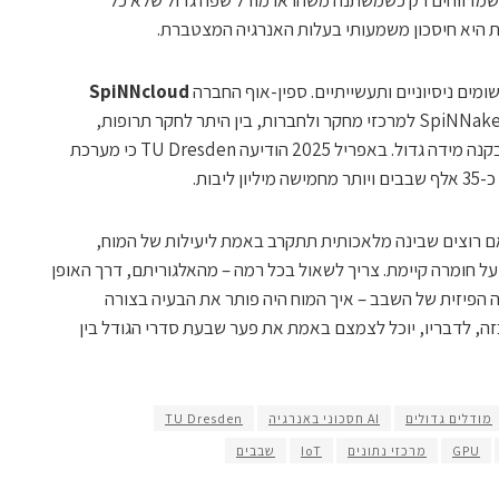
שמדווחים רק כשמשתנה משהו או מודל שפה גדול שלא כל
ת היא חיסכון משמעותי בעלות האנרגיה המצטברת.
מים ניסיוניים ותעשייתיים. ספין-אוף החברה
SpiNNcloud
משווקת מערכות מבוססות SpiNNaker-2 למרכזי מחקר ולחברות, בין היתר לחקר תרופות,
רובוטיקה ועיבוד זמן-אמת של נתוני חישה בקנה מידה גדול. באפריל 2025 הודיעה TU Dresden כי מערכת
ם רוצים שבינה מלאכותית תתקרב באמת ליעילות של המוח,
על חומרה קיימת. צריך לשאול בכל רמה – מהאלגוריתם, דרך האופן
ה הפיזית של השבב – איך המוח היה פותר את הבעיה בצורה
כזה, לדבריו, יוכל לצמצם באמת את פער שבעת סדרי הגודל בין
מודלים גדולים
AI חסכוני באנרגיה
TU Dresden
GPU
מרכזי נתונים
IoT
שבבים