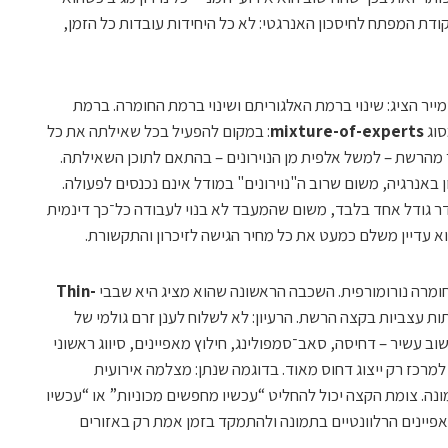
נקודת המפתח לחיסכון האנרגטי: לא כל היחידות עובדות כל הזמן,
יר הציג: שינוי ברמת האלגוריתם ושינוי ברמת החומרה. ברמת
סוג
mixture-of-experts
: במקום להפעיל בכל שאילתה את כל
מהרשת – למשל אלפית מן הנוירונים – בהתאם לתוכן השאילתה.
ן באנרגיה, משום שרוב ה"נוירונים" במודל אינם נכנסים לפעולה.
מש אולי סדר גודל אחד בלבד, משום שהמעבד לא בנוי לעבודה כל־כך דינמית
 עדיין משלם כמעט את כל מחיר הגישה לזיכרון והתקשורת.
חומרה נורומורפית. השכבה הראשונה שהוא מציג היא שבבי
Thin-
ת עצביות בקצה הרשת. הרעיון: לא לשלוח לענן זרם גולמי של
וב עשיר – דחיסה, סאב־סמפולינג, חילוץ מאפיינים, סיווג ראשוני
טות – ולהעביר למרכז רק ייצוג דחוס מאוד. בדוגמה שנתן: מצלמה אירועית
נויים בתמונה. צומת הקצה יכול להחליט “עכשיו מחפשים מכוניות” או “עכשיו
אפיינים הרלוונטיים בתמונה ולהתמקד בזמן אמת רק באזורים