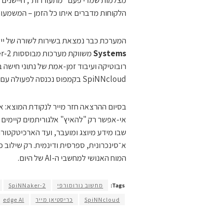
מצלמות שמדי פעם "מתעוררות", חיישנים 
הלקוחות מדברים איתו כל הזמן – המשמעו
המערכת כבר נמצאת בשירות לשורה של יישו
Systems
SpiNNcloud בקמפוס נכנסה לפעולה עם כ-35 אלף שבבים ויותר מחמישה מיליון ליבות.
בסיום ההרצאה חזר מייר לנקודת המוצא: א
אי-אפשר רק "להאיץ" אלגוריתמים קיימים 
שבו מידע מיוצג ומועבר, ועד הארכיטקטור
א־סינכרונית, ספרסית ודינמית. רק שילוב 
המוח האנושי למחשבי ה-AI של היום.
Tags:
מחשוב נורומורפי
SpiNNaker-2
SpiNNcloud
כריסטיאן מייר
edge AI