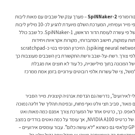
SpiNNaker-2
– מערך ענק של שבבים עם מאות ליבות
ועשרות מאיצים נורומורפיים על כל שבב. לפי מייר ועמיתיו, המערכת השלם מיועדת להגיע לכ-10 מיליון ליבות
ARM על פני כ־16 ארונות שרתים – שדרוג של פי עשרה לעומת הדור הראשון, SpiNNaker-1. כל שבב כולל
ות עמוקות, חישוב הסתברותי, מקורות אקראיות ויחידות
המתאימות במיוחד לרשתות "קופצות" (spiking neural networks). הזיכרון הפנימי בנוי כ-scratchpad
ש שיכול לשמש בזמן ריצה כ-L1 או L2, לפי צורך. רשת-על-שבב ורשת התקשורת בין השבבים מעוצבות כך
 של המכונה בתוך מילישנייה, כל עוד לא חוצים את מגבלת
של, צי של עשרות אלפי רובוטים עירוניים בזמן אמת ממרכז
 לאירועים", נדרשה גם הנדסת אנרגיה קיצונית. מייר הסביר
אוד, סביב חצי וולט ואף פחות, ובפינות תהליך של זליגה נמוכה
 לאפס. כך, כרטיס אחד של המערכת צורך אמנם כמה מאות ואט
כשהוא פועל בעומס מלא, מספר דומה לזה של כרטיס NVIDIA A100, אך עומד על כמה ואטים בודדים במצב
ממתין, לעומת עשרות רבות של ואטים ב-GPU קלאסי גם כשהוא “לא עושה כלום”. עבור עומסים אירועיים –