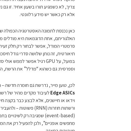
צריך, לא כשמגיע תורו בשעון אחיד. זו גם 
אלא רק כאשר יש מידע רלוונטי.
כאן נכנסת לתמונה האסטרטגיה הכפולה שמי
האלגוריתם, אחת הדוגמאות היא מודלים מ
פרמטרי המודל, אפשר לבחור רק חלק זעיר 
תיאורטית, זה נותן שלושה סדרי גודל חיסכו
בפועל, על GPU רגיל אפשר למ
וספרסית: גם כשהוא “מדלל” את הרשת, הוא
לכן, טוען מייר, נדרשת גם חומרה חדשה – 
Edge ASICs
לעיבוד מקדים מהיר של רשתו
וידאו או חיישנים, אלא לבצע כבר בקצה חיש
ורשתות חוזרות (RNN) פשו
(event-based) שמגיבה רק לשי
מחפשים אופניים”, ולכן להפעיל רק את המ
מעניינים בסצנה.