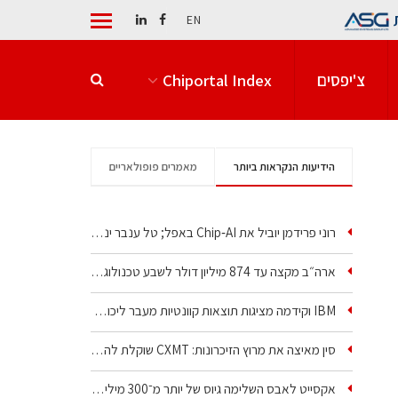
EN
צ'יפסים
Chiportal Index
הידיעות הנקראות ביותר
מאמרים פופולאריים
רוני פרידמן יוביל את Chip‑AI באפל; טל ענבר ינהל את…
ארה״ב מקצה עד 874 מיליון דולר לשבע טכנולוגיות שבבים…
IBM וקידמה מציגות תוצאות קוונטיות מעבר ליכולת…
סין מאיצה את מרוץ הזיכרונות: CXMT שוקלת להקים מפעל…
אקסייט לאבס השלימה גיוס של יותר מ־300 מיליון דולר…