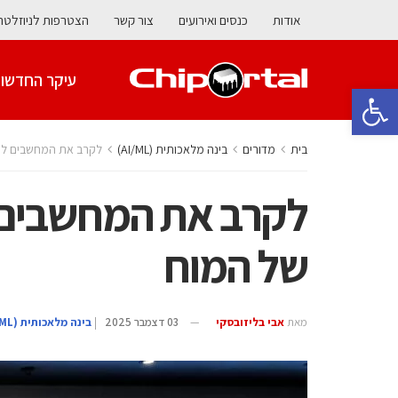
אודות
כנסים ואירועים
צור קשר
הצטרפות לניוזלטר
עיקר החדשו
פתח סרגל נגישות
בית
מדורים
בינה מלאכותית (AI/ML)
לקרב את המחשבים ליע
לקרב את המחשבים 
של המוח
מאת
אבי בליזובסקי
03 דצמבר 2025
|
בינה מלאכותית (AI/ML)