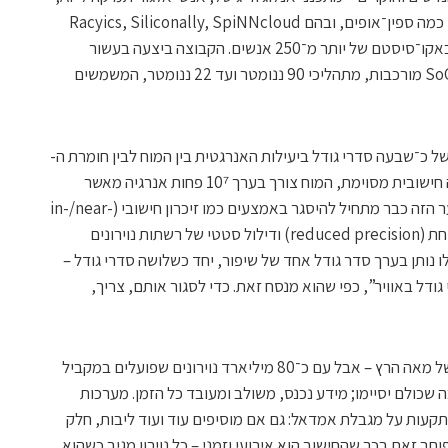
ביוטכנולוגים ורובוטיקאים – שסביבה צמחו כמה ספין־אופים, ובהם Racyics, Siliconally, SpiNNcloud
Systems ו-Silicon Matter. יחד מדובר באקו־סיסטם של יותר מ־250 אנשים. הקבוצה ביצעה בעשור
האחרון עשרות טייפ־אאוטים של מערכות SoC מורכבות, מתהליכי 90 ננומטר ועד 22 ננומטר, המשמשים
של כ־שבעה סדרי גודל ביעילות האנרגטית בין המוח לבין חומרת ה-
AI הטובה ביותר. לדבריו, כדי לבצע משימה חישובית מסוימת, המוח צורך בערך ‎10⁷‎ פחות אנרגיה מאשר
מערכות אימון והסקה מודרניות. חלק מהפער הזה כבר מתחיל להיסגר באמצעים כמו זיכרון חישובי (in-/near-
memory computing), חישוב בדיוק מופחת (reduced precision) ודילול סטטי של רשתות נוירונים
 הכיוונים הללו נותן בערך סדר גודל אחד של שיפור, יחד כשלושה סדרי גודל –
ודל באוויר”, כפי שהוא מנסח זאת. כדי לסגור אותם, צריך,
המוח עובד בתדר נמוך יחסית – סדר גודל של מאה הרץ – אבל עם כ־80 מיליארד נוירונים שפועלים במקביל
כה שכולם יסיימו; מידע נכנס, משולב ומעובד כל הזמן. מערכות
מת זאת, נתקעות על מגבלת אמדאל: גם אם מוסיפים עוד ועוד ליבות, חלק
ר זאת בכך שהחישוב הוא אירועי וזמני – כל נוירון מגיב כשהוא